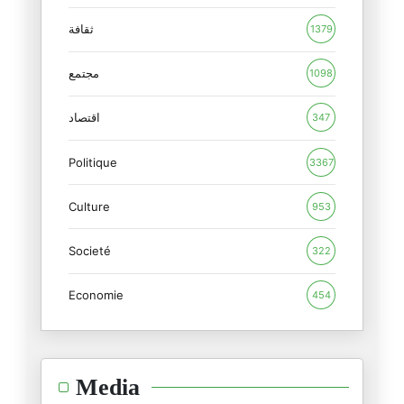
وصايا الي الاجيال القادمة
ثقافة
1379
20/12/2024
مجتمع
1098
دماء و مُخاط فايسبوكي
19/11/2024
اقتصاد
347
Politique
اعاد التاريخ نفسه
3367
04/11/2024
Culture
953
هل تريد ان تأكل مع الانقلاب وت
Societé
01/11/2024
322
Economie
454
الامريكان يفضحون الاعاريب
22/10/2024
هذا السفيه
Media
16/10/2024