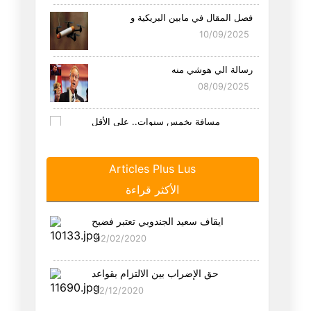
فصل المقال في مابين البريكية و
10/09/2025
رسالة الي هوشي منه
08/09/2025
مِسافة بخمس سنوات.. على الأقل
25/08/2025
Articles Plus Lus
هل الاتحاد هو اتحاد التوانسة ا
الأكثر قراءة
21/08/2025
ايقاف سعيد الجندوبي تعتبر فضيح
سيناريو لو أن احمد السعيداني ن
02/02/2020
19/08/2025
حق الإضراب بين الالتزام بقواعد
ما هو الاتحاد ؟
12/12/2020
18/08/2025