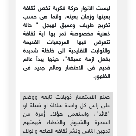
ليست الانوار حركة فكرية تخص ثقافة
بعينها وزمان بعينه، وانما هي حسب
تخريج طريف وعميق لهيجل " حالة
ذهنية مخصوصة تمر بها اية ثقافة
تتعرض فيها المرجعيات القديمة
والثوابت التقليدية الي خلخلة شديدة
بفعل ازمة عميقة"، حينها يبدأ عالم
قديم في الاحتضار وعالم جديد في
الظهور.
صنع الاستعمار دُويلات تابعة ووضع
على راس كل واحدة سلالة او قبيلة او
"قائد"، واستعمل هؤلاء زُمرة من
السحرة والشيوخ والخطباء مُهمتهم
تدجين الناس ونشر ثقافة الطاعة والولاء