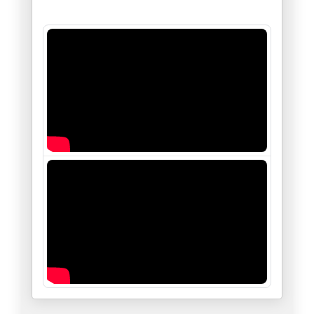
لاشيئ.. لاشيئ مالذي حدث؟
12/10/2024
الفرق بين " يسقط النظام " ويسق
23/09/2024
...وللطوفان علاقة بالأنوار
23/06/2024
"نظرية الضّاحية"
09/06/2024
وامري لله.. واجري على الله
23/05/2024
الطوفان والعار
02/05/2024