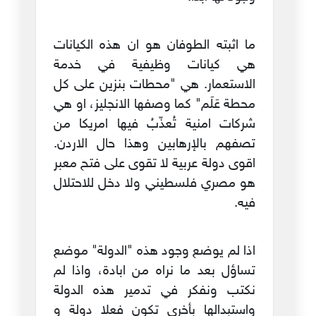
ما اثبته الطوفان هو ان هذه الكيانات
هي كيانات وظيفية في خدمة
الاستعمار. هي "محطات بنزين على كل
محطة عَلَم" كما وصفها الانجليز، او هي
شركات امنية تُعذّبُ فيها امريكا من
تصفهم بالإرهابين وهذا حال الاردن.
اقوى دولة عربية لا تقوى على فتح معبر
هو مصري فلسطيني ولا دخل للاحتلال
فيه.
اذا لم يوضع وجود هذه "الدولة" موضع
تساؤل بعد ما نراه من ابادة، واذا لم
نكتب ونفكر في تدمير هذه الدولة
واستبدالها بأخرى تكون فعلا دولة و