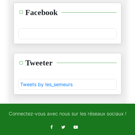
مسرحية…موش مسرحية
Facebook
18/04/2024
" جاهِد بالسُّنن"
06/04/2024
عبد الاله بلقزيز : دراسة حالة
Tweeter
02/04/2024
من دروس الابادة: الديمقراطية ا
Tweets by les_semeurs
19/03/2024
من دروس الإبادة
14/03/2024
Connectez-vous avec nous sur les réseaux sociaux !
ماذا يعني ان نتكلم "الان"؟
14/03/2024