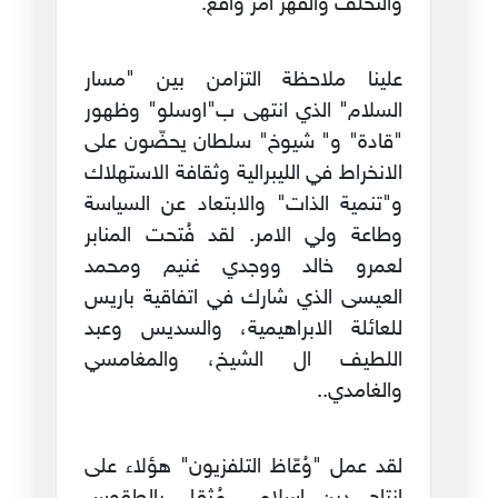
والتخلف والقهر امر واقع.
علينا ملاحظة التزامن بين "مسار
السلام" الذي انتهى ب"اوسلو" وظهور
"قادة" و" شيوخ" سلطان يحضّون على
الانخراط في الليبرالية وثقافة الاستهلاك
و"تنمية الذات" والابتعاد عن السياسة
وطاعة ولي الامر. لقد فُتحت المنابر
لعمرو خالد ووجدي غنيم ومحمد
العيسى الذي شارك في اتفاقية باريس
للعائلة الابراهيمية، والسديس وعبد
اللطيف ال الشيخ، والمغامسي
والغامدي..
لقد عمل "وُعّاظ التلفزيون" هؤلاء على