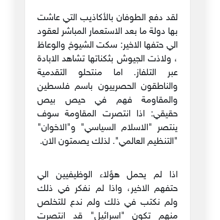
لقد دفع الطوفان بالأكاذيب التي عاشت
بها دولة ما بعد الاستعمار المباشر لعقود
الي حتفها الاخير: سكت الشيوخ والوعاظ
، ولاذت الجيوش بثكناتها تشاهد الابادة
عبر التلفاز. اما منتحلو التقدمية
والناطقون الحصرييون باسم فلسطين
والمقاومة فهم في حيص بيص
حقيقي: اذا انتصرت المقاومة سوف
ينتصر "الاسلام السياسي" و"الاخوان"
"التنظيم العالمي". لذلك يصمتون الان.
اذا لم يحمل هؤلاء الوظيفيين الي
حتفهم الاخير، واذا لم نفكر في ذلك
ولم نكتب في ذلك ولم ندع للتخلص
منهم تكون "اسرائيل" قد انتصرت