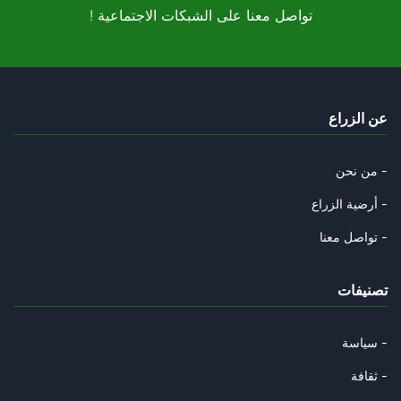
! تواصل معنا على الشبكات الاجتماعية
غزّة والرّبيع العربي
09/12/2023
من هو ابوعبيدة؟
عن الزراع
06/12/2023
هل يُحوّلُ السيسي 7 اكتوبر الي
من نحن -
02/12/2023
أرضية الزراع -
هل يُلاقي عباس مصير انطوان لحد
تواصل معنا -
11/11/2023
تصنيفات
من تآمر على الدولة التونسية؟
29/08/2023
سياسة -
في شهر الانقلاب: لماذا حدث الا
ثقافة -
14/07/2023