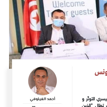
تونس
أحمد الغيلوفي
سري التوتّر و
114
 تطال "الذين