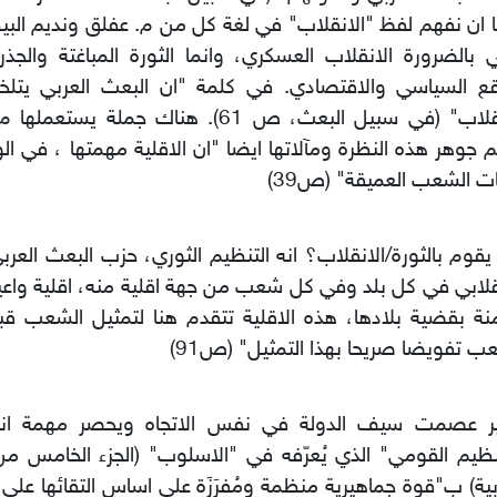
ا ان نفهم لفظ "الانقلاب" في لغة كل من م. عفلق ونديم البيطا
 بالضرورة الانقلاب العسكري، وانما الثورة المباغتة والجذ
اقع السياسي والاقتصادي. في كلمة "ان البعث العربي يت
الانقلاب" (في سبيل البعث، ص 61). هناك جملة ي
 جوهر هذه النظرة ومآلاتها ايضا "ان الاقلية مهمتها ، في الو
ت الشعب العميقة" (ص39)
قوم بالثورة/الانقلاب؟ انه التنظيم الثوري، حزب البعث العرب
قلابي في كل بلد وفي كل شعب من جهة اقلية منه، اقلية واعية
ة بقضية بلادها، هذه الاقلية تتقدم هنا لتمثيل الشعب ق
ب تفويضا صريحا بهذا التمثيل" (ص91)
ر عصمت سيف الدولة في نفس الاتجاه ويحصر مهمة انجا
نظيم القومي" الذي يُعرّفه في "الاسلوب" (الجزء الخامس من
بية) ب"قوة جماهيرية منظمة ومُفرَزَة على اساس التقائها عل