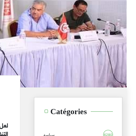
Catégories
لعل 
التن
سياسة
6280