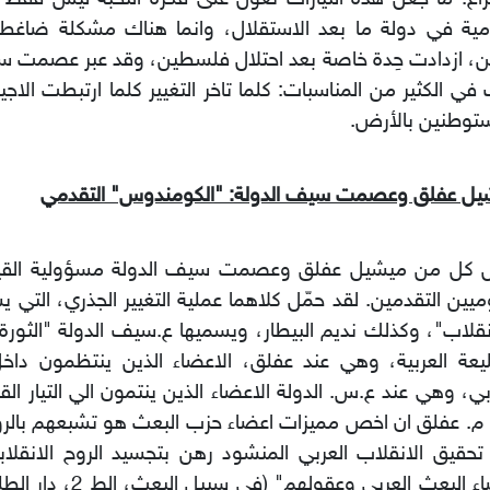
امية في دولة ما بعد الاستقلال، وانما هناك مشكلة ضاغ
ن، ازدادت حِدة خاصة بعد احتلال فلسطين، وقد عبر عصمت س
في الكثير من المناسبات: كلما تاخر التغيير كلما ارتبطت الاجي
توطنين بالأرض.
يل عفلق وعصمت سيف الدولة: "الكومندوس" التقدمي
ل كل من ميشيل عفلق وعصمت سيف الدولة مسؤولية القيام 
ميين التقدمين. لقد حمّل كلاهما عملية التغيير الجذري، التي 
نقلاب"، وكذلك نديم البيطار، ويسميها ع.سيف الدولة "الثورة"
يعة العربية، وهي عند عفلق، الاعضاء الذين ينتظمون دا
بي، وهي عند ع.س. الدولة الاعضاء الذين ينتمون الي التيار ال
م. عفلق ان اخص مميزات اعضاء حزب البعث هو تشبعهم بالروح 
تحقيق الانقلاب العربي المنشود رهن بتجسيد الروح الانقل