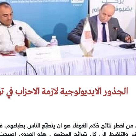
الجذور الايديولوجية لازمة الاحزاب في 
من اخطر نتائج حُكم الغوغاء هو ان يتطبّع الناس بطباعهم، في
قير والتلقيط الي كل شرائح المجتمع . هذه العدوى اصبحت