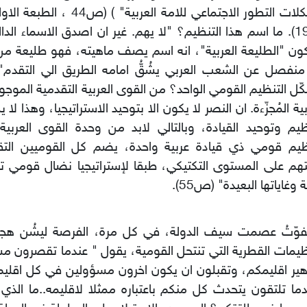
مشكلات التطور الاجتماعي للامة العربية
1979). ما اسم هذا التنظيم؟ "لا يهم. غير ان اصدق الاسماء الد
ن "الطليعة العربية"، انه اسم يصف ماهيته، فهو طليعة م
ّل التنظيم القومي الواحد؟ من القوى العربية التقدمية الموجو
بية المُجزّءة. ان النصر لا يكون الا بتوحيد الاستراتيجيا، وهذا لا 
ظيم وتوحيد القيادة، وبالتالي لابد من وحدة القوى العربية
ظيم قومي ذي قيادة عربية واحدة، يضم كل القوميين التق
هم على المستوى التكتيكي، طبقا لإستراتيجيا نضال قومي 
 وغاياتها البعيدة" (ص55).
ُفوّتُ عصمت سيف الدولة، في كل مرة، الفرصة ليشُن هجو
ظيمات القطرية التي تنتحل القومية، يقول " عندما تقصرون م
ير اقليمكم، وتقبلون ان يكون اخرون مسؤولين في كل اقليم
ما تلتقون يتحدث كل منكم باعتباره ممثلا لاقليمه..ما الذ