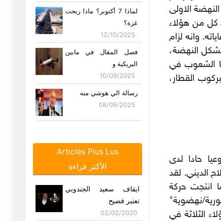
النهضة الاولى
لماذا 7 أكتوبر؟ ماذا ربحت
 كل من هؤلاء
غزة؟
12/10/2025
ته. وانه لزام
مشكل النهضة،
فصل المقال في مابين
ا الشعوب في
البريكية و
10/09/2025
بركوب القطار،
رسالة الي هوشي منه
08/09/2025
مِسافة بخمس سنوات..
على الأقل
Articles Plus Lus
25/08/2025
عيا حادا لدى
الأكثر قراءة
هل الاتحاد هو اتحاد
ح الديني. لقد
التوانسة ا
 انتجت حركة
ايقاف سعيد الجندوبي
21/08/2025
ورية/نهضوية"
تعتبر فضيح
سيناريو لو أن احمد
اء الثلاثة في
02/02/2020