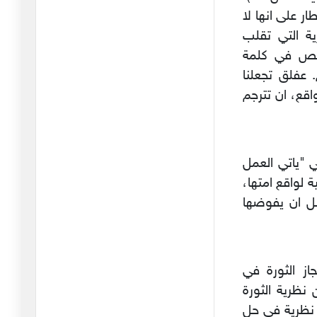
ر على انها لا
الامريكان يفضحون
رية التي تقلب
الاعاريب
22/10/2024
لخص في كلمة
ستعملها م. عفلق تجعلنا
هذا السفيه
اقع، ان تترجم
16/10/2024
لاشيئ.. لاشيئ مالذي
حدث؟
ي "ياتي العمل
12/10/2024
 لواقع امتها،
الفرق بين " يسقط النظام
بل ان يفوضها
" ويسق
23/09/2024
...وللطوفان علاقة بالأنوار
23/06/2024
ز الثورة في
 نظرية الثورة
"نظرية الضّاحية"
ى نظرية في حل