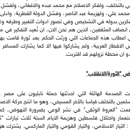
ي بالتخلف، ولفكر الاصلاح مع محمد عبده والافغاني، ولفشل 
حمد علي، ولهزيمة عبد الناصر، وفشل الدولة القطرية، وادلى
كرين بدوله في التشخيص وفي تصور ادوات التغيير وطرقه وغايا
انصاف المثقفين، الذين هم نحن الان، ان نُعيد التفكير في 
 اعطاب هذه الجماعات التي ورثت الحكم بعد ثورة قامت به
الاقطار العربية، ولم يشاركوا فيها الا كما يشارك المسافر 
و ان محطة نزولهم قد اقتربت.
ض "الثورة/الانقلاب"
ت الصدمة الهائلة التي احدثتها حملة نابليون على مصر و
لمين بالتخلف قياسا بالآخر المسيحي، وهو ما انتج حركة الاصلا
مت "العروة الوثقى" في نشر الوعي بضرورة النهوض، كما
تعمار واحتلال فلسطين وهزيمة الايام الستة ثلاث تيارات "ث
 التيار الاسلامي، والتيار القومي والتيار الماركسي. يشترك هؤل