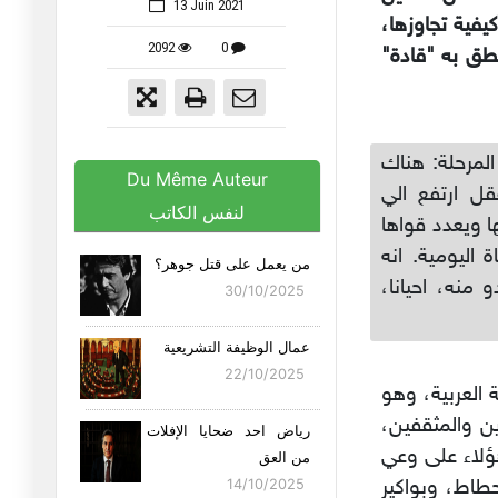
13 Juin 2021
فية تجاوزها،
2092
0
ينطق به "قادة"
مرحلة: هناك
Du Même Auteur
قل ارتفع الي
لنفس الكاتب
 ويعدد قواها
اليومية. انه
من يعمل على قتل جوهر؟
 منه، احيانا،
30/10/2025
عمال الوظيفة التشريعية
22/10/2025
 العربية، وهو
ن والمثقفين،
رياض احد ضحايا الإفلات
ؤلاء على وعي
من العق
حطاط، وبواكير
14/10/2025