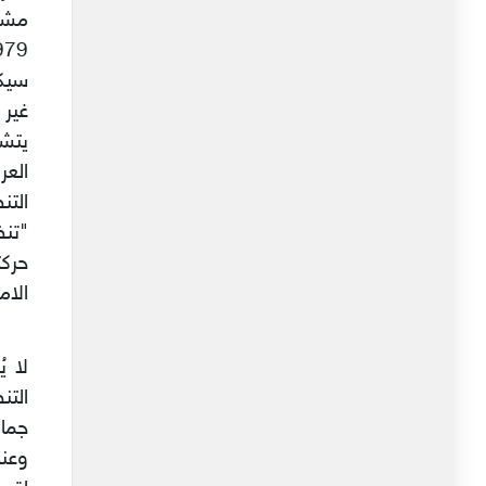
سيكو
يتشك
العر
التن
"تن
حركت
الامة
لا ي
التن
جماه
وعند