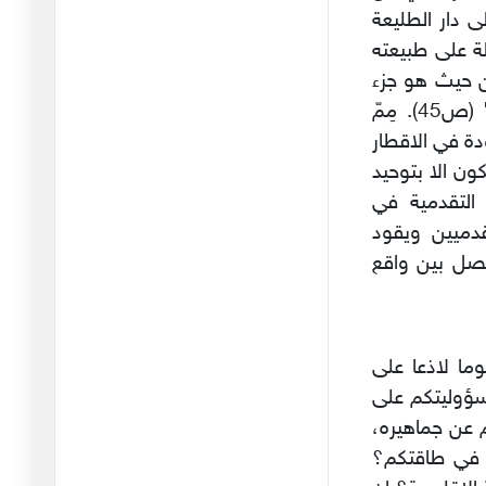
09/06/2024
" ) (ص44 ، الطبعة الاولى دار الطليعة
الة على طبيعته
وامري لله.. واجري على
ن حيث هو جزء
الله
غير منفصل عن الشعب العربي يشُقُّ امامه الطريق الي التقدم" (ص45). مِمّ
23/05/2024
دة في الاقطار
الطوفان والعار
يكون الا بتوحيد
02/05/2024
 التقدمية في
مسرحية…موش مسرحية
دميين ويقود
18/04/2024
تصل بين واقع
" جاهِد بالسُّنن"
06/04/2024
ما لاذعا على
عبد الاله بلقزيز : دراسة
سؤوليتكم على
حالة
 عن جماهيره،
02/04/2024
ي في طاقتكم؟
من دروس الابادة: