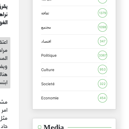
يقرؤ
ثقافة
1379
نراه
الغو
مجتمع
1098
اقتصاد
اعتق
347
مراح
Politique
3367
المس
ويفك
Culture
953
هناك
ابتس
Societé
322
Economie
454
مشكل
امر 
مثل 
حاد 
Media