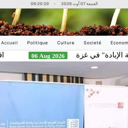
الجمعة 07 أوت 2026
-
06:20:30
Accueil
Politique
Culture
Societé
Econom
(current)
ة" في غزة
اقتحام قل
06 Aug 2026
National
Littérature
Education
National
International
Philosophie
Santé
Internati
Arts
Sciences
Réflexions
Justice
Médias