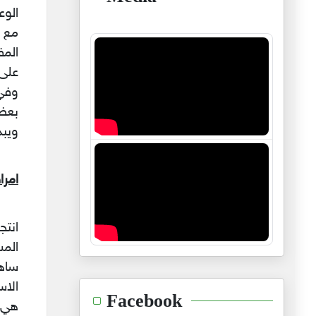
الوع
مع م
المف
على 
وفي
بعض 
ويبد
امرا
انتج
المس
ساه
الاس
Facebook
هي :