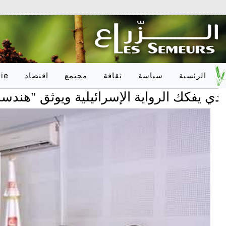
الرئسية
سياسة
ثقافة
مجتمع
اقتصاد
ie
 الرواية الإسرائيلية ويوثق "هندسة الإباد
وطـنـي
أدب
تربية
وطـنـي
دولـي
فلسفة
صحّة
دولـي
onal
فنون
علوم
فكر
عدالة
اعلام