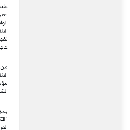
علين
تعني
الو
نفهم
حاجا
من ي
الان
مؤمن
الشع
يسي
"الت
العر