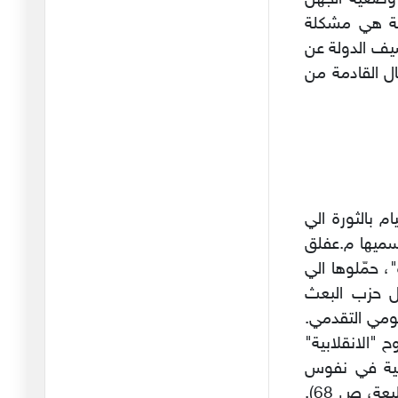
خويا التونسي الحر الأصيل
طة هي مشكلة
12/03/2025
يف الدولة عن
ال القادمة من
المظلومين متاعنا
والمظلومين مت
22/02/2025
وصايا الي الاجيال القادمة
20/12/2024
دماء و مُخاط فايسبوكي
بالثورة الي
19/11/2024
يسميها م.عفلق
، حمّلوها الي
اعاد التاريخ نفسه
خل حزب البعث
04/11/2024
قومي التقدمي.
"الانقلابية"
هل تريد ان تأكل مع
ابية في نفوس
الانقلاب وت
01/11/2024
اعضاء البعث العربي وعقولهم" (في سبيل البعث، الط 2، دار الطليعة، ص 68).