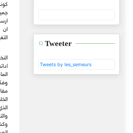
كونه
جمي
ارسل
ان ن
التغي
Tweeter
النخ
Tweets by les_semeurs
ادات
الما
وفك
مفاد
الخل
الذي
والت
وكذل
الصر