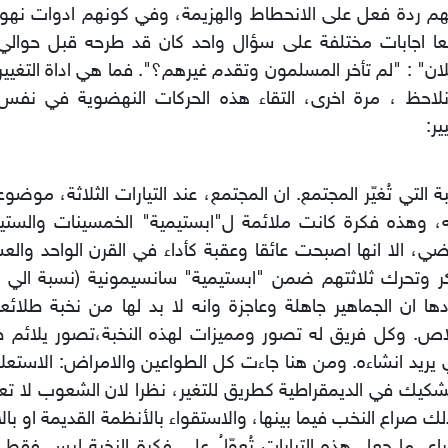
م ردة فعل على الانحطاط والهزيمة، وفي كونهم ادوات نهو
عا اجابات مختلفة على سؤال واحد كان قد طرحه قبل حوال
ان" : "لم تأخر المسلمون وتقدم غيرهم؟". فما هي اداة التغي
لاحظ ، مرة اخرى، التقاء هذه الحركات النهضوية في نفس 
ير:
بة التي تُغيّر المجتمع. ان المجتمع، عند التيارات الثلاثة، موضو
ه، وهذه فكرة كانت ملائمة ل"ابستيمية" الخمسينات والستي
ضي، الا انها اصبحت عائقا وعقبة كأداء في القرن الواحد والع
ر وتحرك ثلاثتهم ضمن "ابستيمية" سانسيمونية (نسبة الي 
ها ان الجماهير جاهلة وعاجزة وانه لا بد لها من نخبة طلائع
اص. وكل فريق له تصور ومميزات لهذه النخبة،تصور يلائم ط
 يريد انشاءه. ومن هنا جاءت كل الطواعين والامراض: الاستعلا
شكيك في الديمقراطية كطريق للتغير، نظرا لان الشعوب لا ت
ك صراع النخب فيما بينها، والاستقواء بالأنظمة القديمة او با
اع. ما جعل هذه التيارات تُعوّلُ على فكرة النخبة ليس فقط