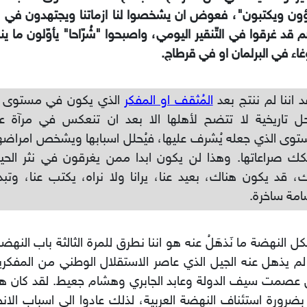
ون ويكتبون"، فعوض ان يشخصوا لنا ازماتنا ويجتهدون في كي
م قد غرقوا في التّنقير اليومي، واصبحوا "شُرّاحا" يأوّلون ما 
غاء في البرلمان او في قرطاج.
د اننا لم ننتج بعد
المُثقف او المفكر
الذي يكون في مستوى ال
ل تاريخية لا تتضح لأهلها الا بعد ان تنعكس في مرآة ع
توى الذي جعله يُشرف عليها، فيُحلل اسبابها ويشخص امراضها
ك صراعاتها. وهذا لن يكون ابدا ممن يغرقون في نثر الحياة 
، قد يكون هناك، بعيد عنا، يرانا ولا نراه، يكتب عنا، وتبدو
امة ساخرة.
 النهضة ما نَذهَلُ عنه هو اننا نطرق للمرة الثالثة باب النهضة
لم يذهل عنه الجيل الذي عاصر الاستقلال الوطني من المفكري
عصمت سيف الدولة وعابد الجابري وهشام جعيط. لقد كان ه
بضرورة استئناف النهضة العربية، لذلك عادوا الي اسباب الان