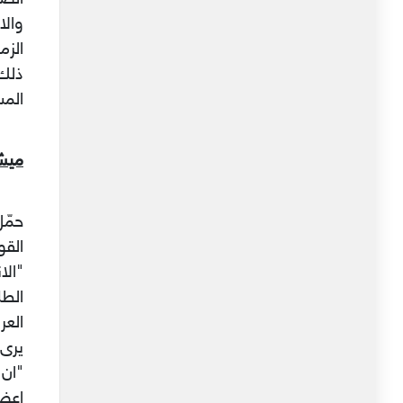
وال
الزم
ذلك 
المس
ميش
حمّ
القو
"الا
الطل
العر
يرى 
"ان 