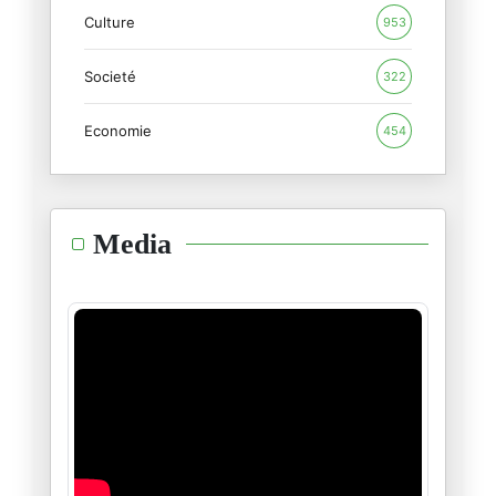
Culture
953
هل تريد ان تأكل مع الانقلاب وت
Societé
01/11/2024
322
Economie
454
الامريكان يفضحون الاعاريب
22/10/2024
هذا السفيه
Media
16/10/2024
لاشيئ.. لاشيئ مالذي حدث؟
12/10/2024
الفرق بين " يسقط النظام " ويسق
23/09/2024
...وللطوفان علاقة بالأنوار
23/06/2024