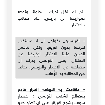
-ثم لم نقل نحرك اسطولنا ونوجه
صواريخنا الي باريس. قلنا نطالب
بالاعتذار.
- الفرنسيون يقولون ان لا مستقبل
لفرنسا بدون افريقيا ولكي ننافس
الصين علينا الاعتذار لإفريقيا عن
الاحتلال. يعني الفرنسي يدرك ان
مصلحته في الاعتذار والتونسي يخاف
من المطالبة به. الرُّهاب.
- ماقامت به النهضه إضرار فادح
بمصالح الشعب التونسي :
الاعتذار
سوف يشجع افريقيا على ان تحذو حذو