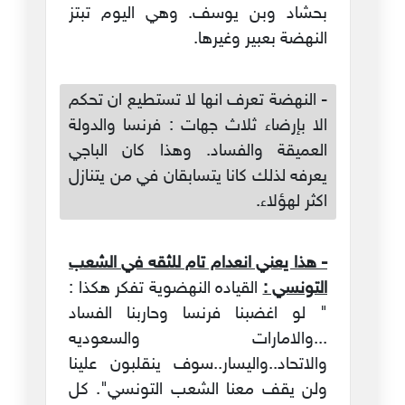
بحشاد وبن يوسف. وهي اليوم تبتز
النهضة بعبير وغيرها.
- النهضة تعرف انها لا تستطيع ان تحكم
الا بإرضاء ثلاث جهات : فرنسا والدولة
العميقة والفساد. وهذا كان الباجي
يعرفه لذلك كانا يتسابقان في من يتنازل
اكثر لهؤلاء.
- هذا يعني انعدام تام للثقه في الشعب
التونسي :
القياده النهضوية تفكر هكذا :
" لو اغضبنا فرنسا وحاربنا الفساد
...والامارات والسعوديه
والاتحاد..واليسار..سوف ينقلبون علينا
ولن يقف معنا الشعب التونسي". كل