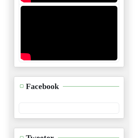
"نظرية الضّاحية"
09/06/2024
وامري لله.. واجري على الله
23/05/2024
الطوفان والعار
02/05/2024
مسرحية…موش مسرحية
Facebook
18/04/2024
" جاهِد بالسُّنن"
06/04/2024
عبد الاله بلقزيز : دراسة حالة
Tweeter
02/04/2024