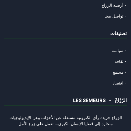
02/12/2023
أرضية الزراع -
هل يُلاقي عباس مصير انطوان لحد
تواصل معنا -
11/11/2023
تصنيفات
من تآمر على الدولة التونسية؟
29/08/2023
سياسة -
في شهر الانقلاب: لماذا حدث الا
ثقافة -
14/07/2023
مجتمع -
في شهر الانقلاب: لماذا حدث الا
اقتصاد -
14/07/2023
LES SEMEURS - الزُرَّاعْ
في العشرية السوداء: شهادة اكبر
19/05/2023
الزراع جريدة رأي الكترونية مستقلة عن الأحزاب وعن الإيديولوجيات
منحازة إلى قضايا الإنسان الكبرى... تعمل على زرع الأمل
هل تحتلُ اوروبا شمال افريقيا؟