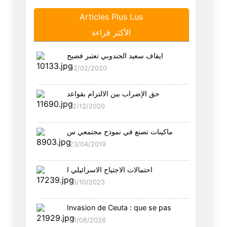
Articles Plus Lus
هل الاتحاد هو اتحاد التوانسة ا
الأكثر قراءة
21/08/2025
ايقاف سعيد الجندوبي تعتبر فضيح
سيناريو لو أن احمد السعيداني ن
02/02/2020
19/08/2025
حق الإضراب بين الالتزام بقواعد
ما هو الاتحاد ؟
12/12/2020
18/08/2025
ماكينات تصنع في نموذج مجتمعي س
احمد السعيداني بول بوت
23/04/2019
26/07/2025
احتمالات الاجتياح الاسرائيلي ا
عصر ما بعد التطبيع
16/10/2023
17/07/2025
Invasion de Ceuta : que se pas
وصية الي أصدقائي على موت وعلى
01/08/2026
28/04/2025