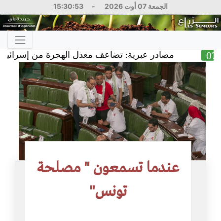
الجمعة 07 أوت 2026
-
15:30:53
مصادر عبرية: تضاعف معدل الهجرة من إسرائيل وخسائر 
عندما تسمعون " مصلحة
تونس"