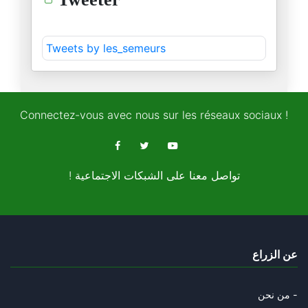
من دروس الابادة: الديمقراطية ا
Tweets by les_semeurs
19/03/2024
من دروس الإبادة
14/03/2024
Connectez-vous avec nous sur les réseaux sociaux !
ماذا يعني ان نتكلم "الان"؟
14/03/2024
! تواصل معنا على الشبكات الاجتماعية
غزّة والرّبيع العربي
09/12/2023
من هو ابوعبيدة؟
عن الزراع
06/12/2023
هل يُحوّلُ السيسي 7 اكتوبر الي
من نحن -