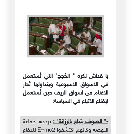
يا قداش نكره " الحُجج" التي تُستعمل
في الاسواق الاسبوعية ويتداولها تُجار
الاغنام في اسواق الريف حين تُستعمل
لإقناع الاتباع في السياسة:
-" الصوف يتباع بالرزانة" :
يرددها جماعة
النهضة وكأنهم اكتشفوا E=mc2 للدفاع