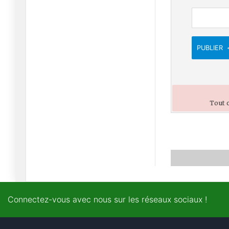
25/06/2026
Adieu à la « patience
stratégi
PUBLIER
20/06/2026
Araghchi : « L'Iran est
sorti
15/06/2026
Tout c
Le négociateur en chef
iranien
15/06/2026
L'ombre de la
géopolitique pla
12/06/2026
Connectez-vous avec nous sur les réseaux sociaux !
Coupe du monde 2026 :
Un entra
11/06/2026