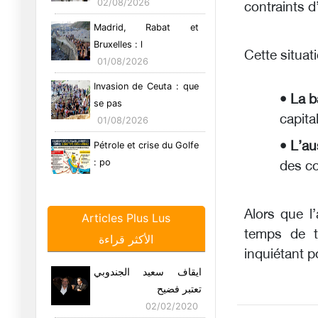
02/08/2026
contraints d
Madrid, Rabat et
Bruxelles : l
Cette situat
01/08/2026
Invasion de Ceuta : que
• La b
se pas
capita
01/08/2026
• L’au
Pétrole et crise du Golfe
: po
des co
28/07/2026
Le Yémen riposte aux
Alors que l
Articles Plus Lus
frappes a
temps de tr
الأكثر قراءة
26/07/2026
inquiétant p
Détroit d'Ormuz : La
ايقاف سعيد الجندوبي
diplomati
تعتبر فضيح
17/07/2026
02/02/2020