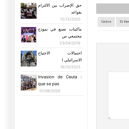
Nouvelles frappes
حق الإضراب بين الالتزام
aériennes am
بقواعد
09/07/2026
12/12/2020
Grèce
13 He
Unité et dévotion
ماكينات تصنع في نموذج
nationales :
مجتمعي س
05/07/2026
23/04/2019
Coupe du monde de la
احتمالات الاجتياح
honte : l
الاسرائيلي ا
04/07/2026
16/10/2023
Le séisme au Venezuela
Invasion de Ceuta :
met en
que se pas
27/06/2026
01/08/2026
Souveraineté
technologique et
25/06/2026
La Chine développe une
alterna