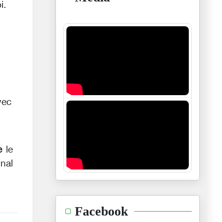
i.
vec
e
le
nal
Facebook