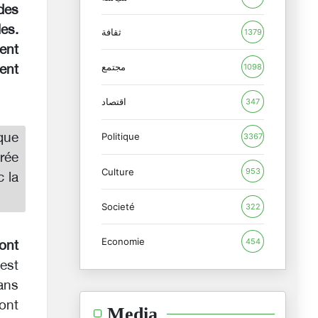
 des
les.
ثقافة
1379
ient
مجتمع
1098
sent
اقتصاد
347
que
Politique
3367
rée
Culture
953
c la
Societé
322
Economie
454
ont
est
ans
ont
Media