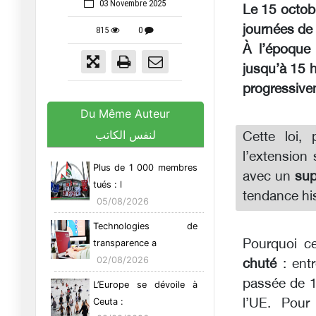
03 Novembre 2025
Le 15 octobr
journées de 
815
0
À l’époque d
jusqu’à 15 h
progressive
Du Même Auteur
لنفس الكاتب
Cette loi,
l’extension
Plus de 1 000 membres
avec un
sup
tués : l
tendance his
05/08/2026
Technologies de
Pourquoi ce
transparence a
02/08/2026
chuté
: entr
passée de 1
L’Europe se dévoile à
l’UE. Pour 
Ceuta :