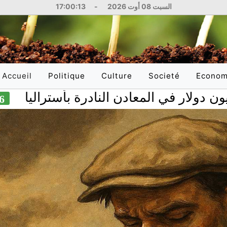
17:00:14
-
السبت 08 أوت 2026
Accueil
Politique
Culture
Societé
Econom
(current)
Aug 2026
National
Littérature
Education
National
International
Philosophie
Santé
Internati
Arts
Sciences
Réflexions
Justice
Médias