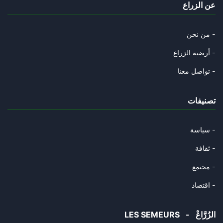
عن الزراع
24/04/2026
Hormuz : Les 3 conditions de l
من نحن -
18/04/2026
أرضية الزراع -
Téhéran « courtise » l’Italie
تواصل معنا -
16/04/2026
تصنيفات
Le mythe de l’invincibilité br
14/04/2026
سياسة -
Quatre-vingt-dix ans de Ghassa
ثقافة -
11/04/2026
مجتمع -
Trump annonce la suspension de
اقتصاد -
08/04/2026
LES SEMEURS - الزُرَّاعْ
Crise mondiale du gaz : le mar