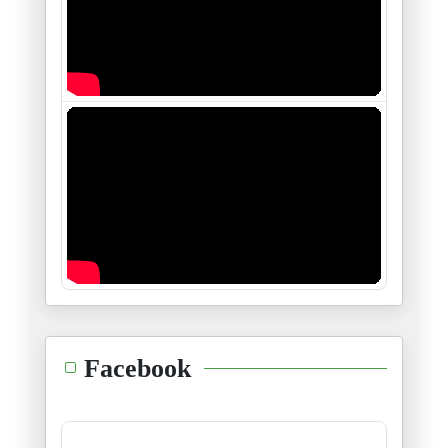
21/05/2026
Trump en Chine, Pékin dicte le
15/05/2026
Au-delà des images du Washingt
13/05/2026
Gaza, le calvaire du Dr Abou S
12/05/2026
Le corridor Pakistan-Iran perc
11/05/2026
Liban : Un quart de la populat
Facebook
02/05/2026
Violences politiques aux États