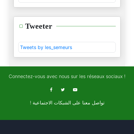
28/04/2026
Quand Freud dissèque Donald Tr
Tweeter
27/04/2026
L'Iran propose un pacte de séc
Tweets by les_semeurs
27/04/2026
Trump évacué après des coups d
27/04/2026
Connectez-vous avec nous sur les réseaux sociaux !
Téhéran résiste, Washington hé
26/04/2026
! تواصل معنا على الشبكات الاجتماعية
Amal Khalil, la « correspondan
24/04/2026
La « théorie du fou » : Trump