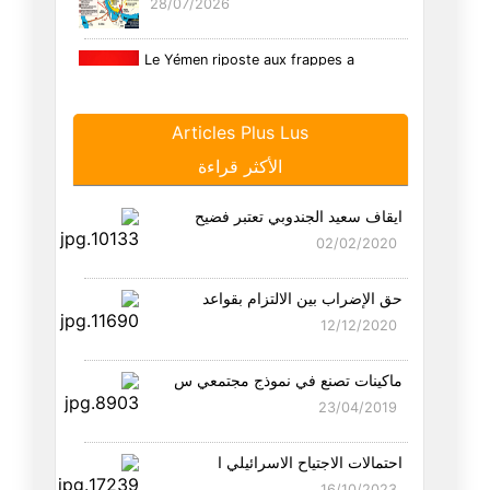
28/07/2026
Le Yémen riposte aux frappes a
26/07/2026
Articles Plus Lus
Détroit d'Ormuz : La diplomati
الأكثر قراءة
17/07/2026
ايقاف سعيد الجندوبي تعتبر فضيح
Nouvelles frappes aériennes am
02/02/2020
09/07/2026
حق الإضراب بين الالتزام بقواعد
Unité et dévotion nationales :
12/12/2020
05/07/2026
ماكينات تصنع في نموذج مجتمعي س
Coupe du monde de la honte : l
23/04/2019
04/07/2026
احتمالات الاجتياح الاسرائيلي ا
Le séisme au Venezuela met en
16/10/2023