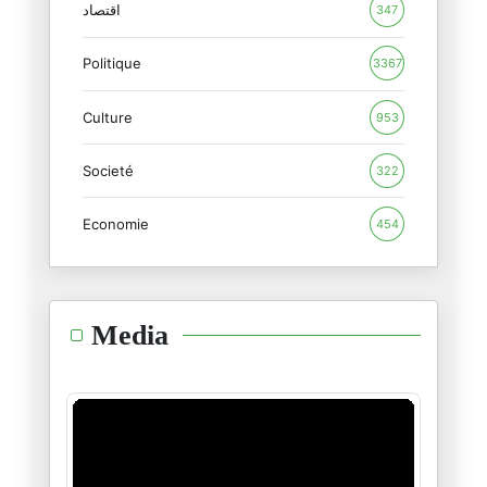
12/06/2026
اقتصاد
347
Politique
Coupe du monde 2026 : Un entra
3367
11/06/2026
Culture
953
Coupe du monde 2026 : Le footb
Societé
09/06/2026
322
Economie
454
Tirs de missiles contre Israël
09/06/2026
L'isolement d'Israël : les deu
Media
08/06/2026
L'ultimatum de l'Iran : « Le n
02/06/2026
Trump contre Massie dans le Ke