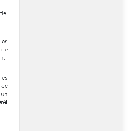
tie,
les
n de
on.
les
 de
s un
érêt