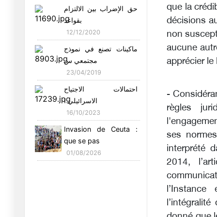
Nouvelles frappes
que la crédi
حق الإضراب بين الالتزام
aériennes am
décisions a
بقواعد
09/07/2026
12/12/2020
non suscepti
Unité et dévotion
aucune autre
ماكينات تصنع في نموذج
nationales :
apprécier le
مجتمعي س
05/07/2026
23/04/2019
Coupe du monde de la
احتمالات الاجتياح
- Considéran
honte : l
الاسرائيلي ا
règles jur
04/07/2026
16/10/2023
l'engagemen
Le séisme au Venezuela
Invasion de Ceuta :
ses normes
met en
que se pas
27/06/2026
interprété 
01/08/2026
2014, l’ar
Souveraineté
communicat
technologique et
25/06/2026
l’Instance
l’intégralit
La Chine développe une
donné que l
alterna