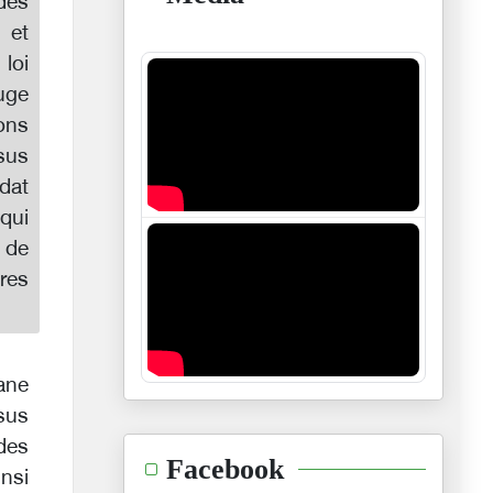
 des
 et
loi
juge
ons
ssus
dat
 qui
 de
res
gane
sus
 des
Facebook
insi