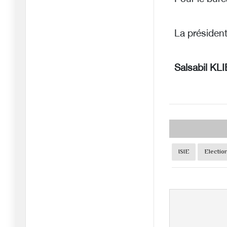
dicte le
15/05/2026
La présiden
Au-delà des images du
Washingt
13/05/2026
Salsabil KLI
Gaza, le calvaire du Dr
Abou S
12/05/2026
Le corridor Pakistan-
Iran perc
11/05/2026
ISIE
Election
Liban : Un quart de la
populat
02/05/2026
Violences politiques aux
États