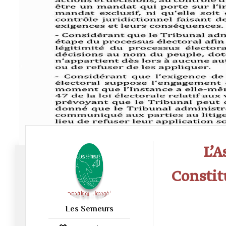
L’A
Constit
Les Semeurs
52