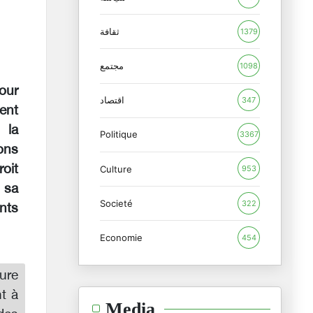
ثقافة
1379
مجتمع
1098
pour
اقتصاد
347
dent
 la
Politique
3367
ons
oit
Culture
953
 sa
Societé
322
ints
Economie
454
ure
t à
Media