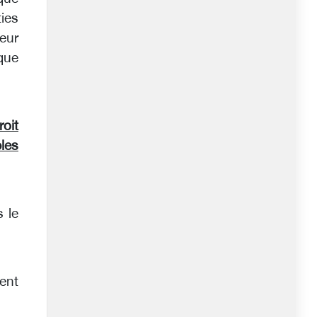
ies
leur
 que
oit
bles
s le
ient