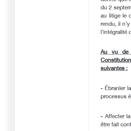
25/06/2026
du 2 septem
au litige le
Adieu à la « patience
rendu, il n’
stratégi
20/06/2026
l’intégralit
Araghchi : « L'Iran est
sorti
Au vu de c
15/06/2026
Constitution
Le négociateur en chef
suivantes :
iranien
15/06/2026
- Ébranler l
L'ombre de la
processus éle
géopolitique pla
12/06/2026
Coupe du monde 2026 :
- Affecter l
Un entra
être fait con
11/06/2026