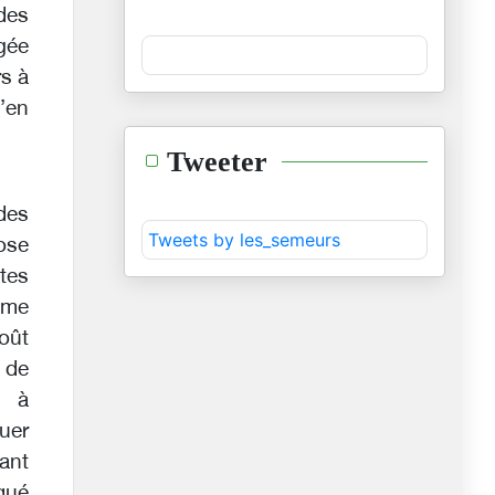
 des
gée
rs à
d’en
Tweeter
 des
Tweets by les_semeurs
ose
tes
ême
oût
 de
s à
uer
tant
qué