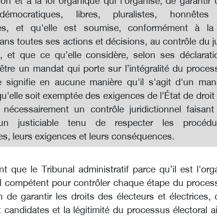
ion et à la loi organique qui l’organise, de garantir
démocratiques, libres, pluralistes, honnêtes
tes, et qu'elle est soumise, conformément à la 
dans toutes ses actions et décisions, au contrôle du 
if, et que ce qu’elle considère, selon ses déclarati
être un mandat qui porte sur l’intégralité du proce
ne signifie en aucune manière qu'il s'agit d'un man
 qu'elle soit exemptée des exigences de l'État de droit
nécessairement un contrôle juridictionnel faisant
 un justiciable tenu de respecter les procédu
es, leurs exigences et leurs conséquences.
t que le Tribunal administratif parce qu’il est l'or
nel compétent pour contrôler chaque étape du proces
in de garantir les droits des électeurs et électrices,
 candidates et la légitimité du processus électoral a