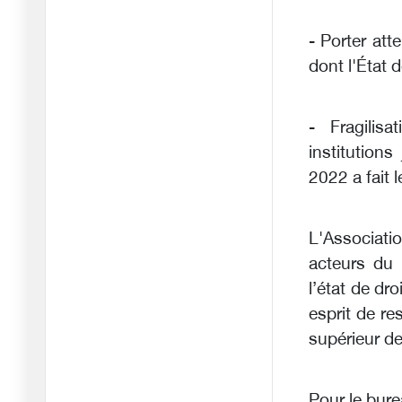
Coupe du monde 2026 :
- Porter att
Le footb
09/06/2026
dont l'État d
Tirs de missiles contre
Israël
- Fragilisa
09/06/2026
institutions
L'isolement d'Israël : les
2022 a fait l
deu
08/06/2026
L'Associati
L'ultimatum de l'Iran : «
acteurs du 
Le n
l’état de dr
02/06/2026
esprit de re
Trump contre Massie
supérieur de
dans le Ke
21/05/2026
Trump en Chine, Pékin
Pour le bure