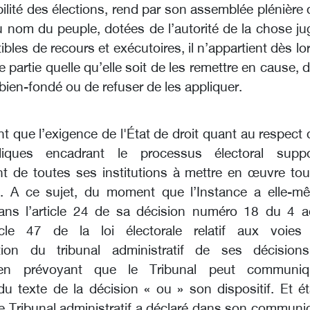
bilité des élections, rend par son assemblée plénière
u nom du peuple, dotées de l’autorité de la chose ju
bles de recours et exécutoires, il n’appartient dès lo
 partie quelle qu’elle soit de les remettre en cause, 
 bien-fondé ou de refuser de les appliquer.
t que l’exigence de l'État de droit quant au respect
idiques encadrant le processus électoral supp
t de toutes ses institutions à mettre en œuvre tou
. A ce sujet, du moment que l’Instance a elle-m
dans l’article 24 de sa décision numéro 18 du 4 a
ticle 47 de la loi électorale relatif aux voies
ion du tribunal administratif de ses décision
 en prévoyant que le Tribunal peut communiq
é du texte de la décision « ou » son dispositif. Et é
e Tribunal administratif a déclaré dans son communi