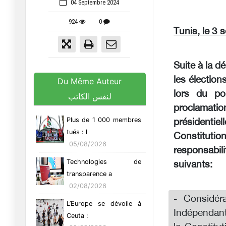
04 Septembre 2024
924
0
Tunis, le 3
Suite à la d
les élection
Du Même Auteur
lors du po
لنفس الكاتب
proclamatio
Plus de 1 000 membres
présidentie
tués : l
Constituti
05/08/2026
responsabili
Technologies de
suivants:
transparence a
02/08/2026
- Considéra
L’Europe se dévoile à
Indépendant
Ceuta :