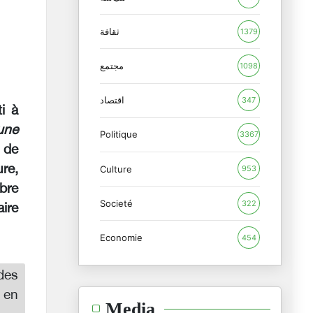
ثقافة
1379
مجتمع
1098
اقتصاد
347
i à
une
Politique
3367
p de
ure,
Culture
953
mbre
Societé
322
aire
Economie
454
des
 en
Media