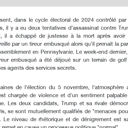
sent, dans le cycle électoral de 2024 contrôlé par 
s, il y a eu deux tentatives d’assassinat contre Tr
et, il a échappé de justesse à la mort après avoir 
reille par un tireur embusqué alors qu’il prenait la pa
assemblement en Pennsylvanie. Le week-end dernier,
reur embusqué a été déjoué sur un terrain de golf
des agents des services secrets.
aines de l'élection du 5 novembre, l'atmosphère 
est chargée de violence et d'un sentiment palpable
me. Les deux candidats, Trump et sa rivale démocr
is, se sont mutuellement qualifiés de "menaces pour
. Le niveau de rhétorique et de dénigrement est s
t remet en cause un processus politique "normal".