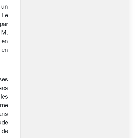
 un
. Le
 par
 M.
 en
 en
ses
ses
les
mme
ans
aude
 de