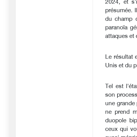
2024, et s’
Coupe du monde 2026 :
présumée. Il
Le footb
du champ de
09/06/2026
paranoïa gé
Tirs de missiles contre
attaques et
Israël
09/06/2026
Le résultat 
L'isolement d'Israël : les
Unis et du p
deu
08/06/2026
L'ultimatum de l'Iran : «
Tel est l'ét
Le n
son process
02/06/2026
une grande p
Trump contre Massie
ne prend mê
dans le Ke
duopole bip
21/05/2026
ceux qui vot
Trump en Chine, Pékin