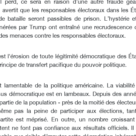
il perd, ce sera en raison d’une autre fraude géa
 avertit que les responsables électoraux dans les É
 bataille seront passibles de prison. L’hystérie et
nérées par Trump ont entraîné une recrudescence 
 des menaces contre les responsables électoraux.
est l'érosion de toute légitimité démocratique des Ét
rincipe de transfert pacifique du pouvoir politique.
at lamentable de la politique américaine. La viabilit
us démocratique est en lambeaux. Depuis des anné
artie de la population - près de la moitié des électeu
me pas la peine de participer aux élections, tant
artite est méprisé. En outre, un nombre croissant
ent ne font pas confiance aux résultats officiels. Il