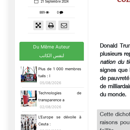
21 Septembre 2024
889
0
Donald Trum
Du Même Auteur
plusieurs re
لنفس الكاتب
nation du t
Plus de 1 000 membres
signes que l
tués : l
de pauvreté 
05/08/2026
de milliarda
Technologies de
du monde.
transparence a
02/08/2026
Cette dicho
L’Europe se dévoile à
raisons pou
Ceuta :