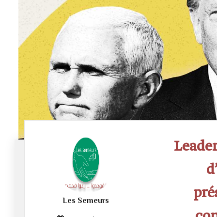
Leader
d
pré
Les Semeurs
52
con