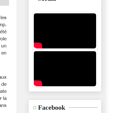
les
ump.
été
role
 un
 en
aux
 de
ate
 la
ans
Facebook