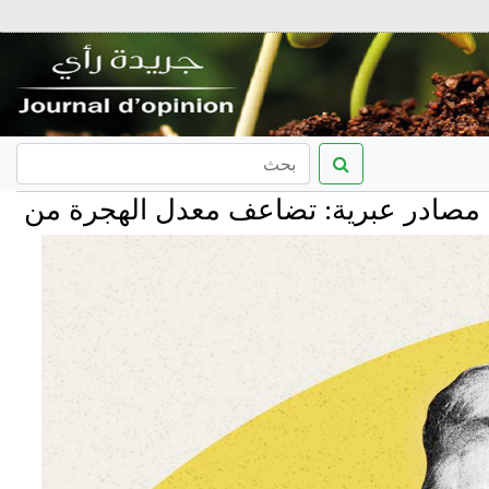
برية: تضاعف معدل الهجرة من إسرائيل وخ