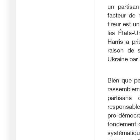
un partisan
25/06/2026
facteur de m
Adieu à la « patience
tireur est u
stratégi
les États-
20/06/2026
Harris a pr
Araghchi : « L'Iran est
raison de 
sorti
15/06/2026
Ukraine par 
Le négociateur en chef
iranien
Bien que pe
15/06/2026
rassemblem
L'ombre de la
partisans 
géopolitique pla
responsable
12/06/2026
pro-démocr
Coupe du monde 2026 :
fondement qu
Un entra
systématiqu
11/06/2026