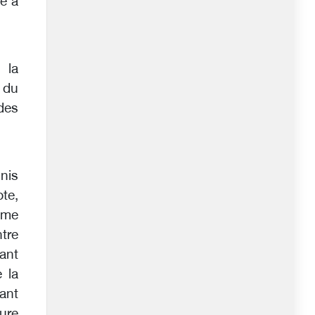
te à
 la
 du
 des
Unis
pte,
ime
tre
ant
 la
ant
ure