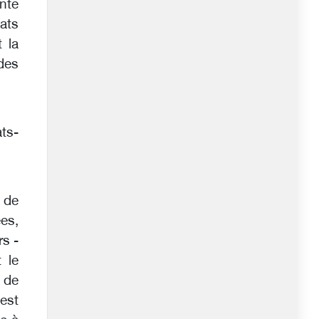
nte
tats
 la
des
ats-
é de
es,
rs -
 le
 de
 est