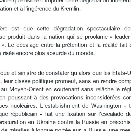
able que risible d'imputer cette dégradation inhéren
ation et à l'ingérence du Kremlin.
mère est que cette dégradation spectaculaire de
se produit dans la nation qui se proclame « leader
». Le décalage entre la prétention et la réalité fait
la risée encore plus absurde du monde.
tique et sinistre de constater qu'alors que les États-
, leur classe politique promeut, sans en rendre com
 au Moyen-Orient en soutenant sans relâche le rég
t en poussant à des provocations inconsidérées con
ces nucléaires. L'establishment de Washington - t
ue républicain - fait une fixation sur l'escalade de
procuration en Ukraine contre la Russie en préconis
 de missiles à longue portée sur la Russie, une mes