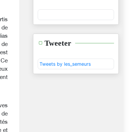
tis
t de
ias
Tweeter
 de
 est
 Ce
Tweets by les_semeurs
eux
ent
.
ves
 de
tés
 et