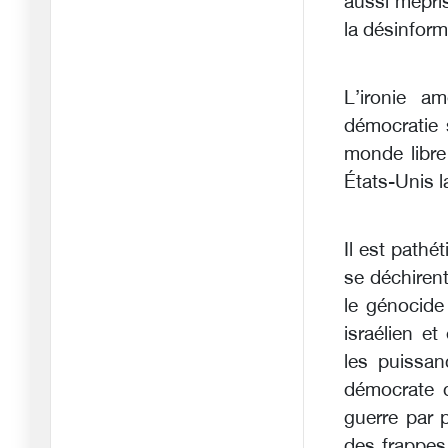
aussi mépris
dicte le
la désinform
15/05/2026
Au-delà des images du
L’ironie a
Washingt
13/05/2026
démocratie 
monde libre 
Gaza, le calvaire du Dr
États-Unis 
Abou S
12/05/2026
Le corridor Pakistan-
Il est pathé
Iran perc
se déchirent
11/05/2026
le génocide
Liban : Un quart de la
israélien e
populat
les puissan
02/05/2026
démocrate q
Violences politiques aux
guerre par 
États
des frappes