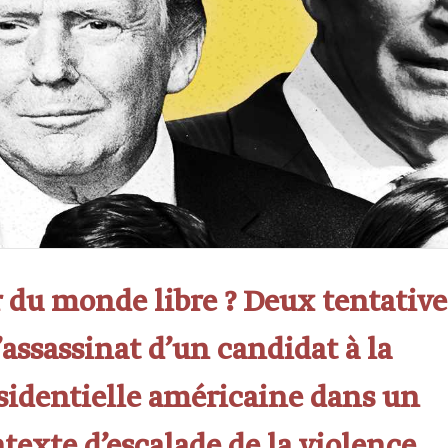
 du monde libre ? Deux tentative
’assassinat d’un candidat à la
sidentielle américaine dans un
texte d’escalade de la violence