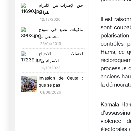
Nouvelles frappes
حق الإضراب بين الالتزام
aériennes am
بقواعد
09/07/2026
Il est rais
12/12/2020
Unité et dévotion
sont coupabl
ماكينات تصنع في نموذج
nationales :
polarisatio
مجتمعي س
05/07/2026
contrôlés 
23/04/2019
Coupe du monde de la
Harris, ce q
احتمالات الاجتياح
honte : l
réciproquem
الاسرائيلي ا
04/07/2026
processus d
16/10/2023
Le séisme au Venezuela
anciens hau
Invasion de Ceuta :
met en
la démocrate
que se pas
27/06/2026
01/08/2026
Souveraineté
Kamala Harr
technologique et
d'assassina
25/06/2026
violence d
La Chine développe une
électorales
alterna