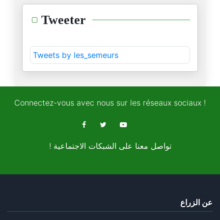
Quand Freud dissèque Donald Tr
Tweeter
27/04/2026
L'Iran propose un pacte de séc
Tweets by les_semeurs
27/04/2026
Trump évacué après des coups d
27/04/2026
Connectez-vous avec nous sur les réseaux sociaux !
Téhéran résiste, Washington hé
26/04/2026
! تواصل معنا على الشبكات الاجتماعية
Amal Khalil, la « correspondan
24/04/2026
La « théorie du fou » : Trump
عن الزراع
24/04/2026