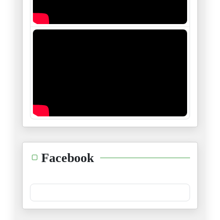
Trump en Chine, Pékin dicte le
15/05/2026
Au-delà des images du Washingt
13/05/2026
Gaza, le calvaire du Dr Abou S
12/05/2026
Le corridor Pakistan-Iran perc
11/05/2026
Liban : Un quart de la populat
Facebook
02/05/2026
Violences politiques aux États
28/04/2026