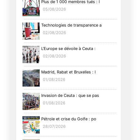
Plus de 1 000 membres tués : l
05/08/2026
Technologies de transparence a
02/08/2026
L’Europe se dévoile à Ceuta :
02/08/2026
Madrid, Rabat et Bruxelles : l
01/08/2026
Invasion de Ceuta : que se pas
01/08/2026
Pétrole et crise du Golfe : po
28/07/2026