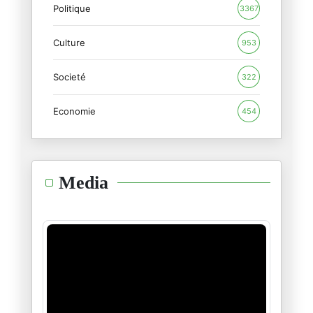
Politique
Coupe du monde 2026 : Un entra
3367
11/06/2026
Culture
953
Coupe du monde 2026 : Le footb
Societé
09/06/2026
322
Economie
454
Tirs de missiles contre Israël
09/06/2026
L'isolement d'Israël : les deu
Media
08/06/2026
L'ultimatum de l'Iran : « Le n
02/06/2026
Trump contre Massie dans le Ke
21/05/2026