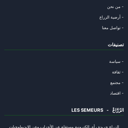
Hormuz : Les 3 conditions de l
من نحن -
18/04/2026
أرضية الزراع -
Téhéran « courtise » l’Italie
تواصل معنا -
16/04/2026
تصنيفات
Le mythe de l’invincibilité br
14/04/2026
سياسة -
Quatre-vingt-dix ans de Ghassa
ثقافة -
11/04/2026
مجتمع -
Trump annonce la suspension de
اقتصاد -
08/04/2026
LES SEMEURS - الزُرَّاعْ
Crise mondiale du gaz : le mar
29/03/2026
الزراع جريدة رأي الكترونية مستقلة عن الأحزاب وعن الإيديولوجيات