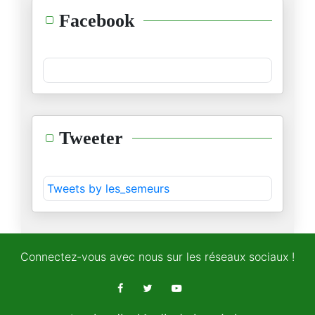
Liban : Un quart de la populat
Facebook
02/05/2026
Violences politiques aux États
28/04/2026
Quand Freud dissèque Donald Tr
Tweeter
27/04/2026
L'Iran propose un pacte de séc
Tweets by les_semeurs
27/04/2026
Trump évacué après des coups d
27/04/2026
Connectez-vous avec nous sur les réseaux sociaux !
Téhéran résiste, Washington hé
26/04/2026