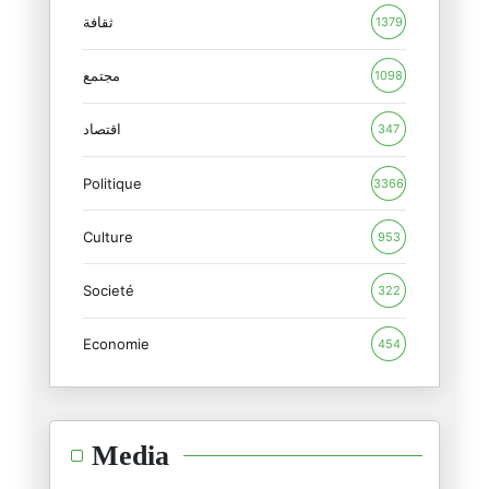
Le négociateur en chef iranien
ثقافة
1379
15/06/2026
مجتمع
1098
L'ombre de la géopolitique pla
12/06/2026
اقتصاد
347
Politique
Coupe du monde 2026 : Un entra
3366
11/06/2026
Culture
953
Coupe du monde 2026 : Le footb
Societé
09/06/2026
322
Economie
454
Tirs de missiles contre Israël
09/06/2026
L'isolement d'Israël : les deu
Media
08/06/2026