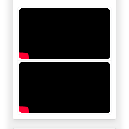
L'ultimatum de l'Iran : « Le n
02/06/2026
Trump contre Massie dans le Ke
21/05/2026
Trump en Chine, Pékin dicte le
15/05/2026
Au-delà des images du Washingt
13/05/2026
Gaza, le calvaire du Dr Abou S
12/05/2026
Le corridor Pakistan-Iran perc
11/05/2026