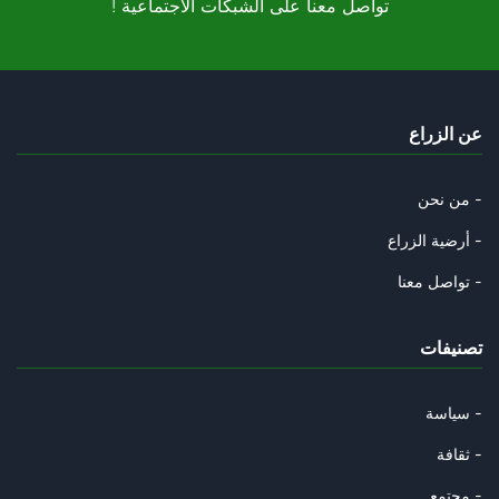
! تواصل معنا على الشبكات الاجتماعية
Amal Khalil, la « correspondan
24/04/2026
La « théorie du fou » : Trump
عن الزراع
24/04/2026
Hormuz : Les 3 conditions de l
من نحن -
18/04/2026
أرضية الزراع -
Téhéran « courtise » l’Italie
تواصل معنا -
16/04/2026
تصنيفات
Le mythe de l’invincibilité br
14/04/2026
سياسة -
Quatre-vingt-dix ans de Ghassa
ثقافة -
11/04/2026
مجتمع -