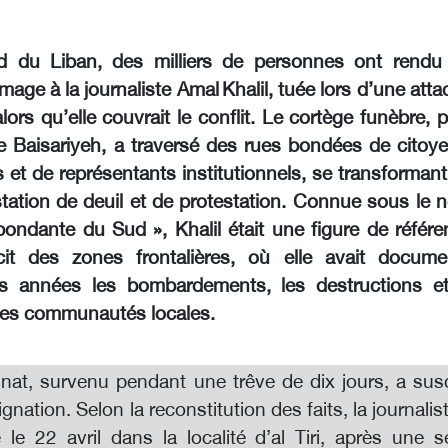
d du Liban, des milliers de personnes ont rendu
age à la journaliste Amal Khalil, tuée lors d’une att
alors qu’elle couvrait le conflit. Le cortège funèbre, p
de Baisariyeh, a traversé des rues bondées de citoye
 et de représentants institutionnels, se transforman
tation de deuil et de protestation. Connue sous le 
pondante du Sud », Khalil était une figure de référe
cit des zones frontalières, où elle avait docume
s années les bombardements, les destructions et
des communautés locales.
nat, survenu pendant une trêve de dix jours, a susc
gnation. Selon la reconstitution des faits, la journalis
le 22 avril dans la localité d’al Tiri, après une s