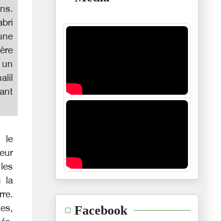
ns.
abri
une
ière
 un
alil
vant
 le
leur
les
 la
rre.
nes,
Facebook