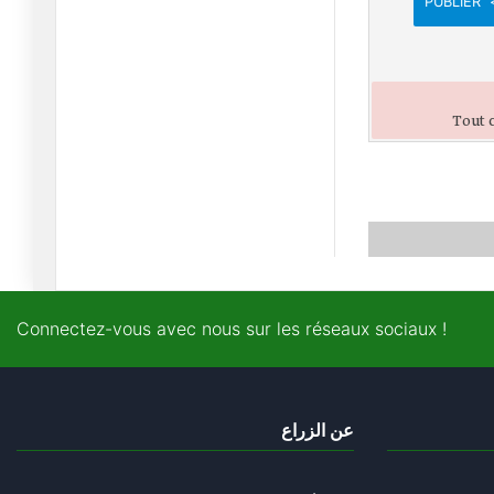
PUBLIER
Coupe du monde 2026 :
Le footb
09/06/2026
Tirs de missiles contre
Tout c
Israël
09/06/2026
L'isolement d'Israël : les
deu
08/06/2026
L'ultimatum de l'Iran : «
Connectez-vous avec nous sur les réseaux sociaux !
Le n
02/06/2026
Trump contre Massie
dans le Ke
عن الزراع
21/05/2026
Trump en Chine, Pékin