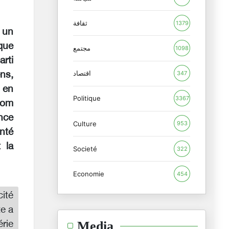
ثقافة
1379
 un
aque
مجتمع
1098
arti
اقتصاد
ns,
347
t en
Politique
3367
nom
nce
Culture
953
nté
 la
Societé
322
Economie
454
ité
te a
érie
Media