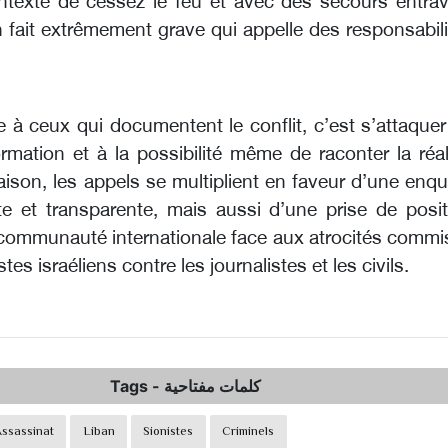
texte de cessez le feu et avec des secours entrav
 fait extrêmement grave qui appelle des responsabil
 à ceux qui documentent le conflit, c’est s’attaque
formation et à la possibilité même de raconter la réal
aison, les appels se multiplient en faveur d’une enq
e et transparente, mais aussi d’une prise de posit
 communauté internationale face aux atrocités commi
stes israéliens contre les journalistes et les civils.
Tags
-
كلمات مفتاحية
ssassinat
Liban
Sionistes
Criminels