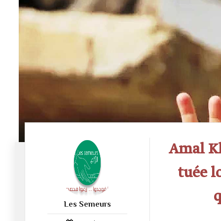
Amal Kh
tuée l
q
Les Semeurs
52