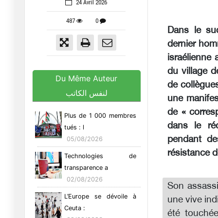
24 Avril 2026
487
0
Dans le su
dernier homm
israélienne 
du village 
Du Même Auteur
de collègues
لنفس الكاتب
une manifes
de « corres
Plus de 1 000 membres
dans le ré
tués : l
pendant de
05/08/2026
résistance 
Technologies de
transparence a
02/08/2026
Son assassi
L’Europe se dévoile à
une vive indi
Ceuta :
été touchée 