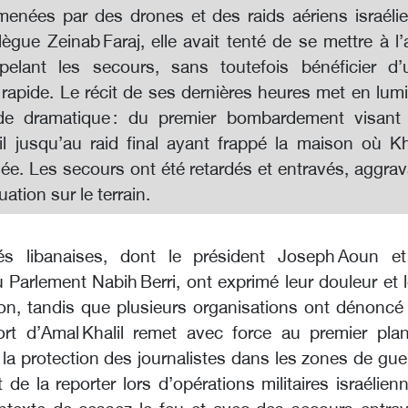
menées par des drones et des raids aériens israélie
ègue Zeinab Faraj, elle avait tenté de se mettre à l’
pelant les secours, sans toutefois bénéficier d’
 rapide. Le récit de ses dernières heures met en lum
de dramatique : du premier bombardement visant
il jusqu’au raid final ayant frappé la maison où Kh
giée. Les secours ont été retardés et entravés, aggra
uation sur le terrain.
tés libanaises, dont le président Joseph Aoun et
 Parlement Nabih Berri, ont exprimé leur douleur et 
n, tandis que plusieurs organisations ont dénoncé 
ort d’Amal Khalil remet avec force au premier plan
la protection des journalistes dans les zones de gue
 de la reporter lors d’opérations militaires israélien