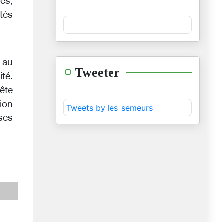
és,
ités
r au
Tweeter
ité.
uête
ion
Tweets by les_semeurs
ses