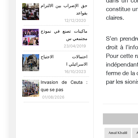
dans un con
Nouvelles frappes
حق الإضراب بين الالتزام
constitue un
aériennes am
بقواعد
09/07/2026
claires.
12/12/2020
Unité et dévotion
ماكينات تصنع في نموذج
nationales :
S’en prendre
مجتمعي س
05/07/2026
23/04/2019
droit à l’in
Coupe du monde de la
Pour cette r
احتمالات الاجتياح
honte : l
الاسرائيلي ا
indépendant
04/07/2026
16/10/2023
ferme de la
Le séisme au Venezuela
par les sioni
Invasion de Ceuta :
met en
que se pas
27/06/2026
01/08/2026
Souveraineté
technologique et
25/06/2026
La Chine développe une
Amal Khalil
A
alterna