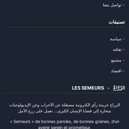
Téhéran « courtise » l’Italie
تواصل معنا -
16/04/2026
تصنيفات
Le mythe de l’invincibilité br
14/04/2026
سياسة -
Quatre-vingt-dix ans de Ghassa
ثقافة -
11/04/2026
مجتمع -
Trump annonce la suspension de
اقتصاد -
08/04/2026
LES SEMEURS - الزُرَّاعْ
Crise mondiale du gaz : le mar
29/03/2026
الزراع جريدة رأي الكترونية مستقلة عن الأحزاب وعن الإيديولوجيات
منحازة إلى قضايا الإنسان الكبرى... تعمل على زرع الأمل
L’Iran est le « nouveau Vietna
28/03/2026
« Semeurs » de bonnes paroles, de bonnes graines, d’un
avenir serein et prometteur.