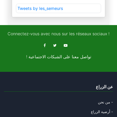
L'Iran propose un pacte de séc
Tweets by les_semeurs
27/04/2026
Trump évacué après des coups d
27/04/2026
Connectez-vous avec nous sur les réseaux sociaux !
Téhéran résiste, Washington hé
26/04/2026
! تواصل معنا على الشبكات الاجتماعية
Amal Khalil, la « correspondan
24/04/2026
La « théorie du fou » : Trump
عن الزراع
24/04/2026
Hormuz : Les 3 conditions de l
من نحن -
18/04/2026
أرضية الزراع -