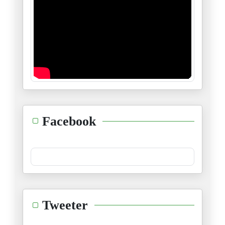
Au-delà des images du Washingt
13/05/2026
Gaza, le calvaire du Dr Abou S
12/05/2026
Le corridor Pakistan-Iran perc
11/05/2026
Liban : Un quart de la populat
Facebook
02/05/2026
Violences politiques aux États
28/04/2026
Quand Freud dissèque Donald Tr
Tweeter
27/04/2026