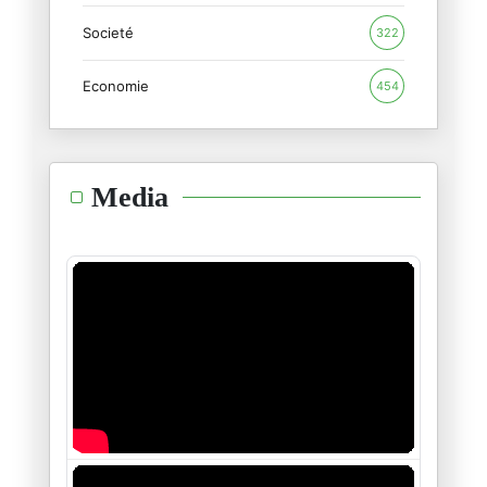
Coupe du monde 2026 : Le footb
Societé
09/06/2026
322
Economie
454
Tirs de missiles contre Israël
09/06/2026
L'isolement d'Israël : les deu
Media
08/06/2026
L'ultimatum de l'Iran : « Le n
02/06/2026
Trump contre Massie dans le Ke
21/05/2026
Trump en Chine, Pékin dicte le
15/05/2026