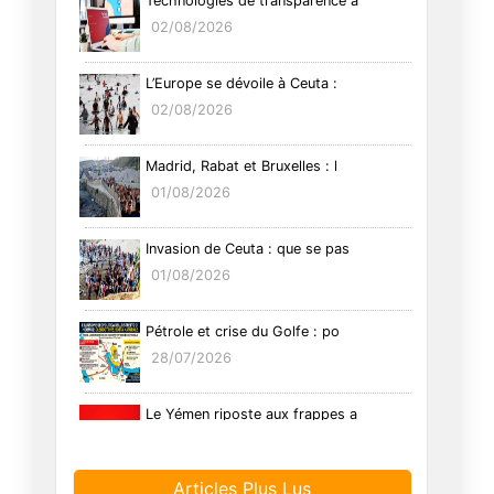
Technologies de transparence a
02/08/2026
L’Europe se dévoile à Ceuta :
02/08/2026
Madrid, Rabat et Bruxelles : l
01/08/2026
Invasion de Ceuta : que se pas
01/08/2026
Pétrole et crise du Golfe : po
28/07/2026
Le Yémen riposte aux frappes a
26/07/2026
Articles Plus Lus