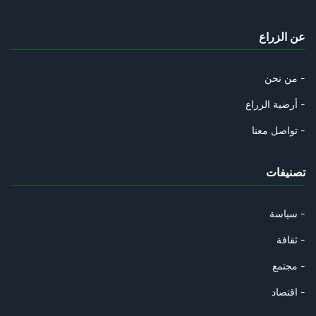
La « théorie du fou » : Trump
عن الزراع
24/04/2026
Hormuz : Les 3 conditions de l
من نحن -
18/04/2026
أرضية الزراع -
Téhéran « courtise » l’Italie
تواصل معنا -
16/04/2026
تصنيفات
Le mythe de l’invincibilité br
14/04/2026
سياسة -
Quatre-vingt-dix ans de Ghassa
ثقافة -
11/04/2026
مجتمع -
Trump annonce la suspension de
اقتصاد -
08/04/2026