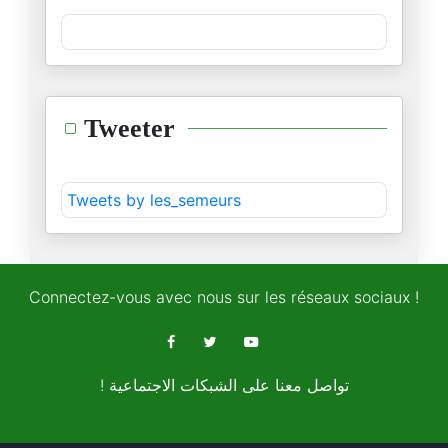
Violences politiques aux États
28/04/2026
Quand Freud dissèque Donald Tr
Tweeter
27/04/2026
L'Iran propose un pacte de séc
Tweets by les_semeurs
27/04/2026
Trump évacué après des coups d
27/04/2026
Connectez-vous avec nous sur les réseaux sociaux !
Téhéran résiste, Washington hé
26/04/2026
! تواصل معنا على الشبكات الاجتماعية
Amal Khalil, la « correspondan
24/04/2026