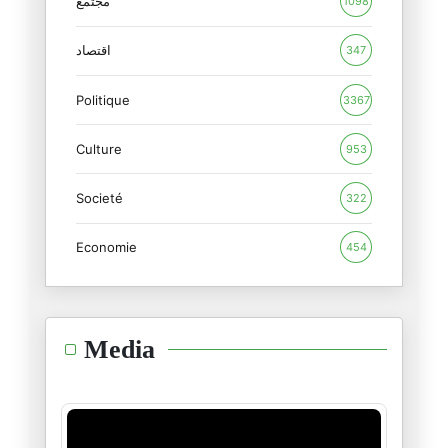
مجتمع
1098
L'ombre de la géopolitique pla
12/06/2026
اقتصاد
347
Politique
Coupe du monde 2026 : Un entra
3367
11/06/2026
Culture
953
Coupe du monde 2026 : Le footb
Societé
09/06/2026
322
Economie
454
Tirs de missiles contre Israël
09/06/2026
L'isolement d'Israël : les deu
Media
08/06/2026
L'ultimatum de l'Iran : « Le n
02/06/2026