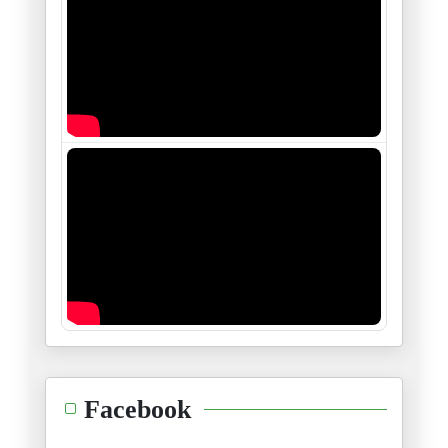
Trump contre Massie dans le Ke
21/05/2026
Trump en Chine, Pékin dicte le
15/05/2026
Au-delà des images du Washingt
13/05/2026
Gaza, le calvaire du Dr Abou S
12/05/2026
Le corridor Pakistan-Iran perc
11/05/2026
Liban : Un quart de la populat
Facebook
02/05/2026