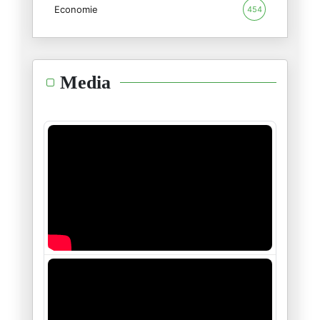
Economie
454
Tirs de missiles contre Israël
09/06/2026
L'isolement d'Israël : les deu
Media
08/06/2026
L'ultimatum de l'Iran : « Le n
02/06/2026
Trump contre Massie dans le Ke
21/05/2026
Trump en Chine, Pékin dicte le
15/05/2026
Au-delà des images du Washingt
13/05/2026