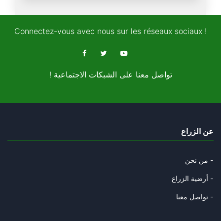
Trump évacué après des coups d
27/04/2026
Connectez-vous avec nous sur les réseaux sociaux !
Téhéran résiste, Washington hé
26/04/2026
! تواصل معنا على الشبكات الاجتماعية
Amal Khalil, la « correspondan
24/04/2026
La « théorie du fou » : Trump
عن الزراع
24/04/2026
Hormuz : Les 3 conditions de l
من نحن -
18/04/2026
أرضية الزراع -
Téhéran « courtise » l’Italie
تواصل معنا -
16/04/2026