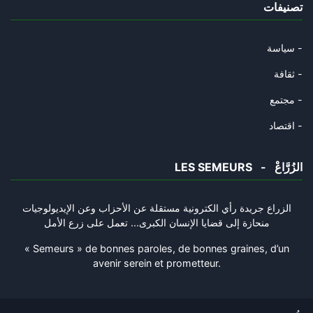
تصنيفات
Le mythe de l’invincibilité br
14/04/2026
سياسة -
Quatre-vingt-dix ans de Ghassa
ثقافة -
11/04/2026
مجتمع -
Trump annonce la suspension de
اقتصاد -
08/04/2026
LES SEMEURS - الزُرَّاعْ
Crise mondiale du gaz : le mar
29/03/2026
الزراع جريدة رأي الكترونية مستقلة عن الأحزاب وعن الإيديولوجيات
منحازة إلى قضايا الإنسان الكبرى... تعمل على زرع الأمل
L’Iran est le « nouveau Vietna
28/03/2026
« Semeurs » de bonnes paroles, de bonnes graines, d’un
avenir serein et prometteur.
États-Unis-Iran : guerre réell
27/03/2026