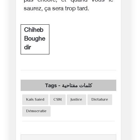
pas encore, et quand vous le
saurez, ça sera trop tard.
Chiheb
Boughe
dir
Tags
-
كلمات مفتاحية
Kaïs Saied
CSM
Justice
Dictature
Démocratie