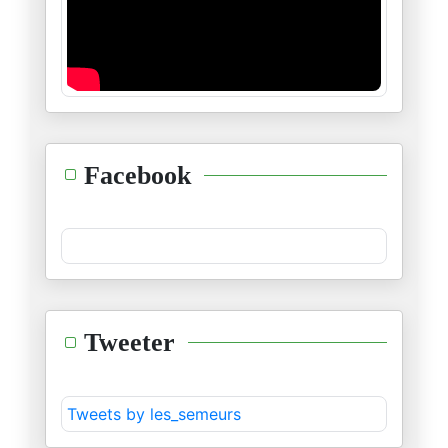
Gaza, le calvaire du Dr Abou S
12/05/2026
Le corridor Pakistan-Iran perc
11/05/2026
Liban : Un quart de la populat
Facebook
02/05/2026
Violences politiques aux États
28/04/2026
Quand Freud dissèque Donald Tr
Tweeter
27/04/2026
L'Iran propose un pacte de séc
Tweets by les_semeurs
27/04/2026