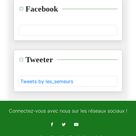
Les jeunes électeurs américain
Facebook
25/12/2025
L’accord sur la coopération sé
22/12/2025
Au Bardo, la loi de finance 20
Tweeter
07/12/2025
« 2026, l’année de tous les da
Tweets by les_semeurs
01/12/2025
« Tunisie-Maroc : l’urgence d’
25/11/2025
Connectez-vous avec nous sur les réseaux sociaux !
Le Monopoly géostratégique de
22/11/2025