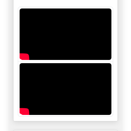
Assassinat de Seif El Islam Ka
04/02/2026
L’Afrique du nord : Un demi-si
28/01/2026
« De Gafsa à aujourd’hui : les
16/01/2026
Le sort de Maduro, donnera-t-i
05/01/2026
Monsieur Tebboune : La sécurit
04/01/2026
Les intrigues et manœuvres sor
30/12/2025