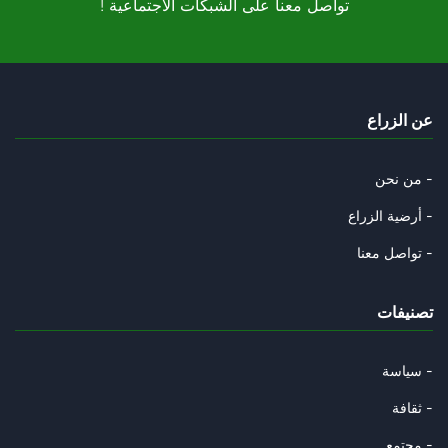
! تواصل معنا على الشبكات الاجتماعية
Les relations de voisinage : u
12/11/2025
« L’Algérie, héritière du pill
عن الزراع
04/11/2025
Les anciens collabos « d’ ommo
من نحن -
02/11/2025
أرضية الزراع -
La mégalodiplomatie de la junt
تواصل معنا -
27/10/2025
تصنيفات
Gabès et l'interminable agonie
19/10/2025
سياسة -
La Tunisie est-elle en passe d
ثقافة -
15/10/2025
مجتمع -