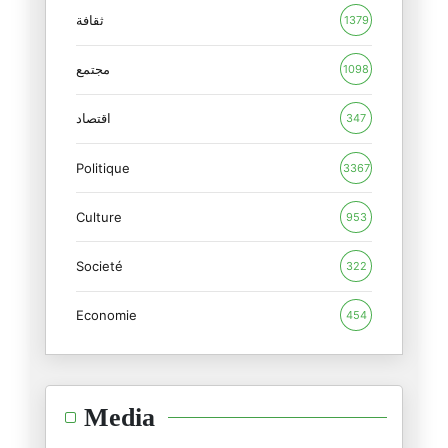
« Le coût politique du refus d
ثقافة
1379
10/03/2026
مجتمع
1098
Le paradoxe de la Tunisie actu
27/02/2026
اقتصاد
347
Politique
La Tunisie en 2026 : une souve
3367
26/02/2026
Culture
953
Tunisair, COTUNAV et le syndro
Societé
19/02/2026
322
Economie
454
La reculade sur la facturation
14/02/2026
L’affaire Epstein : Le crépusc
Media
12/02/2026