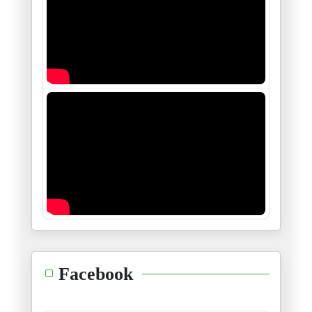
L’Afrique du nord : Un demi-si
28/01/2026
« De Gafsa à aujourd’hui : les
16/01/2026
Le sort de Maduro, donnera-t-i
05/01/2026
Monsieur Tebboune : La sécurit
04/01/2026
Les intrigues et manœuvres sor
30/12/2025
Les jeunes électeurs américain
Facebook
25/12/2025