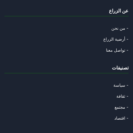
« L’Algérie, héritière du pill
عن الزراع
04/11/2025
Les anciens collabos « d’ ommo
من نحن -
02/11/2025
أرضية الزراع -
La mégalodiplomatie de la junt
تواصل معنا -
27/10/2025
تصنيفات
Gabès et l'interminable agonie
19/10/2025
سياسة -
La Tunisie est-elle en passe d
ثقافة -
15/10/2025
مجتمع -
L’Algérie présente les symptôm
اقتصاد -
12/10/2025