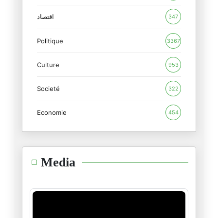
Le paradoxe de la Tunisie actu
27/02/2026
اقتصاد
347
Politique
La Tunisie en 2026 : une souve
3367
26/02/2026
Culture
953
Tunisair, COTUNAV et le syndro
Societé
19/02/2026
322
Economie
454
La reculade sur la facturation
14/02/2026
L’affaire Epstein : Le crépusc
Media
12/02/2026
Assassinat de Seif El Islam Ka
04/02/2026