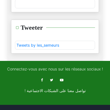
L’accord sur la coopération sé
22/12/2025
Au Bardo, la loi de finance 20
Tweeter
07/12/2025
« 2026, l’année de tous les da
Tweets by les_semeurs
01/12/2025
« Tunisie-Maroc : l’urgence d’
25/11/2025
Connectez-vous avec nous sur les réseaux sociaux !
Le Monopoly géostratégique de
22/11/2025
! تواصل معنا على الشبكات الاجتماعية
Les relations de voisinage : u
12/11/2025