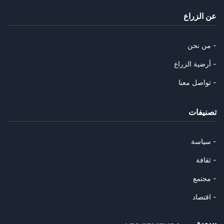
Les relations de voisinage : u
عن الزراع
12/11/2025
« L’Algérie, héritière du pill
من نحن -
04/11/2025
أرضية الزراع -
Les anciens collabos « d’ ommo
تواصل معنا -
02/11/2025
تصنيفات
La mégalodiplomatie de la junt
27/10/2025
سياسة -
Gabès et l'interminable agonie
ثقافة -
19/10/2025
مجتمع -
La Tunisie est-elle en passe d
اقتصاد -
15/10/2025