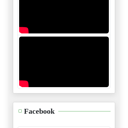
Assassinat de Seif El Islam Ka
04/02/2026
L’Afrique du nord : Un demi-si
28/01/2026
« De Gafsa à aujourd’hui : les
16/01/2026
Le sort de Maduro, donnera-t-i
05/01/2026
Monsieur Tebboune : La sécurit
04/01/2026
Les intrigues et manœuvres sor
Facebook
30/12/2025