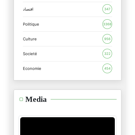
« Le coût politique du refus d
10/03/2026
اقتصاد
347
Politique
Le paradoxe de la Tunisie actu
3368
27/02/2026
Culture
956
La Tunisie en 2026 : une souve
Societé
26/02/2026
322
Economie
454
Tunisair, COTUNAV et le syndro
19/02/2026
La reculade sur la facturation
Media
14/02/2026
L’affaire Epstein : Le crépusc
12/02/2026