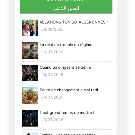
لنفس الكاتب
RELATIONS TUNISO-ALGÉRIENNES :
09/08/2026
La relation trouble du régime
30/07/2026
Quand un dirigeant se défile,
25/07/2026
Faute de changement aussi radi
24/07/2026
Il est grand temps de mettre f
23/07/2026