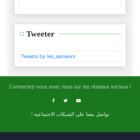
Les jeunes électeurs américain
25/12/2025
L’accord sur la coopération sé
Tweeter
22/12/2025
Au Bardo, la loi de finance 20
Tweets by les_semeurs
07/12/2025
« 2026, l’année de tous les da
01/12/2025
Connectez-vous avec nous sur les réseaux sociaux !
« Tunisie-Maroc : l’urgence d’
25/11/2025
! تواصل معنا على الشبكات الاجتماعية
Le Monopoly géostratégique de
22/11/2025