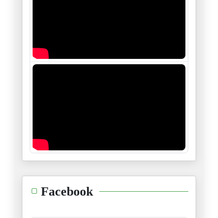
L’Afrique du nord : Un demi-si
28/01/2026
« De Gafsa à aujourd’hui : les
16/01/2026
Le sort de Maduro, donnera-t-i
05/01/2026
Monsieur Tebboune : La sécurit
04/01/2026
Les intrigues et manœuvres sor
30/12/2025
Les jeunes électeurs américain
Facebook
25/12/2025