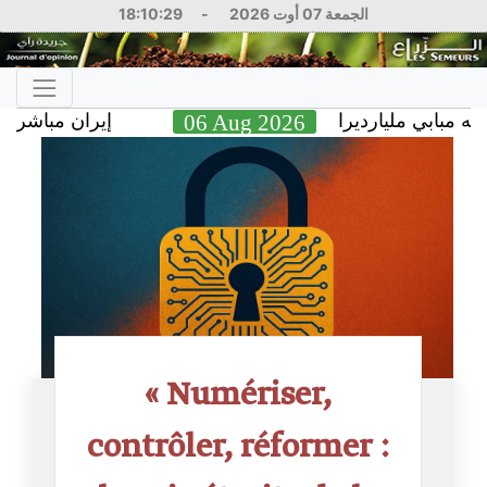
18:10:29
-
الجمعة 07 أوت 2026
إيران مباشر.. ترمب
06 Aug 2026
بي مليارديرا
« Numériser,
contrôler, réformer :