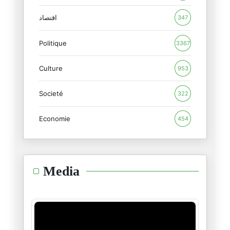
Le paradoxe de la Tunisie actu
27/02/2026
اقتصاد
347
Politique
La Tunisie en 2026 : une souve
3367
26/02/2026
Culture
953
Tunisair, COTUNAV et le syndro
Societé
19/02/2026
322
Economie
454
La reculade sur la facturation
14/02/2026
L’affaire Epstein : Le crépusc
Media
12/02/2026
Assassinat de Seif El Islam Ka
04/02/2026