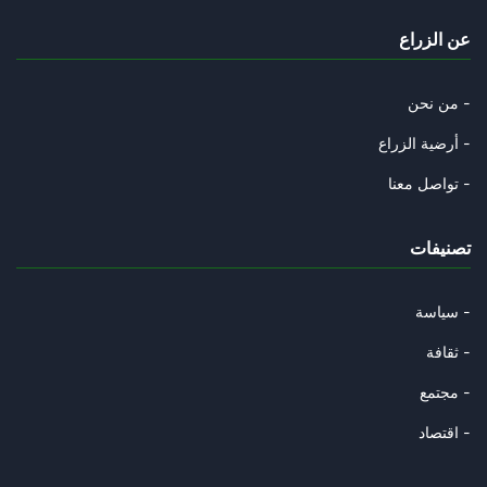
« L’Algérie, héritière du pill
عن الزراع
04/11/2025
Les anciens collabos « d’ ommo
من نحن -
02/11/2025
أرضية الزراع -
La mégalodiplomatie de la junt
تواصل معنا -
27/10/2025
تصنيفات
Gabès et l'interminable agonie
19/10/2025
سياسة -
La Tunisie est-elle en passe d
ثقافة -
15/10/2025
مجتمع -
L’Algérie présente les symptôm
اقتصاد -
12/10/2025