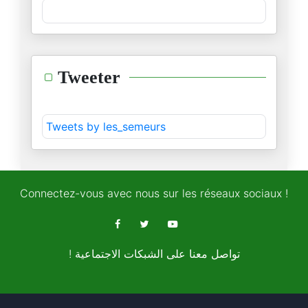
L’accord sur la coopération sé
22/12/2025
Au Bardo, la loi de finance 20
Tweeter
07/12/2025
« 2026, l’année de tous les da
Tweets by les_semeurs
01/12/2025
« Tunisie-Maroc : l’urgence d’
25/11/2025
Connectez-vous avec nous sur les réseaux sociaux !
Le Monopoly géostratégique de
22/11/2025
! تواصل معنا على الشبكات الاجتماعية
Les relations de voisinage : u
12/11/2025