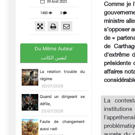
09 Août 2023
Comme je l'
gouvernemen
1480
0
ministre all
s’opposer a
de « partena
de Carthag
Du Même Auteur
d'extrême d
لنفس الكاتب
présidente 
affaires no
La relation trouble du
régime
considérabl
30/07/2026
Quand un dirigeant se
La contest
défile,
institution
25/07/2026
l'appréhens
Faute de changement
problématiq
aussi radi
auprès du c