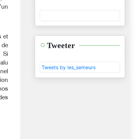
’un
s et
Tweeter
 de
 Si
valu
Tweets by les_semeurs
nel
ion
nos
des