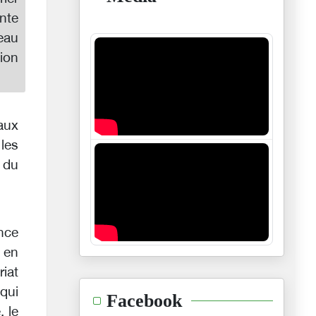
nte
eau
ion
aux
 les
 du
ence
 en
iat
 qui
Facebook
, le