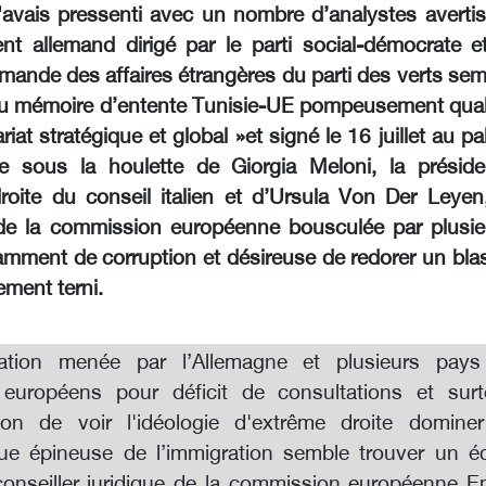
avais pressenti avec un nombre d’analystes avertis,
t allemand dirigé par le parti social-démocrate et
emande des affaires étrangères du parti des verts se
u mémoire d’entente Tunisie-UE pompeusement quali
riat stratégique et global »et signé le 16 juillet au pa
e sous la houlette de Giorgia Meloni, la préside
roite du conseil italien et d’Ursula Von Der Leyen,
de la commission européenne bousculée par plusie
tamment de corruption et désireuse de redorer un bla
ement terni.
ation menée par l’Allemagne et plusieurs pays
s européens pour déficit de consultations et surt
ion de voir l'idéologie d'extrême droite dominer
ue épineuse de l’immigration semble trouver un é
onseiller juridique de la commission européenne E