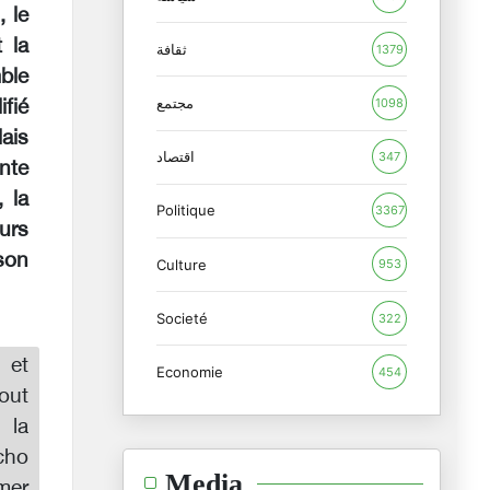
 le
 la
ثقافة
1379
mble
مجتمع
1098
fié
lais
اقتصاد
347
nte
 la
Politique
3367
urs
son
Culture
953
Societé
322
 et
Economie
454
out
 la
cho
Media
mer