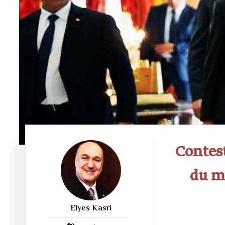
Contest
du m
Elyes Kasri
1053