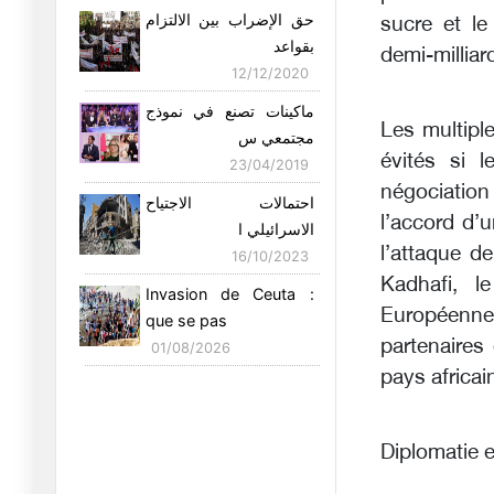
Trump cache une
حق الإضراب بين الالتزام
sucre et le
duplicité mani
بقواعد
demi-milliar
16/05/2026
12/12/2020
Souveraineté 2026 :
ماكينات تصنع في نموذج
pour une T
Les multipl
مجتمعي س
19/04/2026
évités si l
23/04/2019
négociation
Tunisie-Algérie- Union
احتمالات الاجتياح
europée
l’accord d’
الاسرائيلي ا
09/04/2026
l’attaque d
16/10/2023
Pour une Tunisie
Kadhafi, l
Invasion de Ceuta :
Souveraine, P
Européenne
que se pas
02/04/2026
partenaires
01/08/2026
« Numériser, contrôler,
pays africai
réform
23/03/2026
Diplomatie e
Trump otage de
Netanyahou…