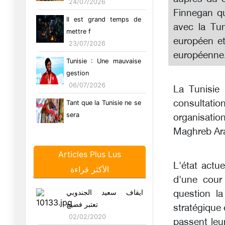
24/07/2026
Finnegan qu
Il est grand temps de
avec la Tun
mettre f
européen et
23/07/2026
européenne
Tunisie : Une mauvaise
gestion
06/07/2026
La Tunisie
consultation
Tant que la Tunisie ne se
sera
organisati
05/07/2026
Maghreb Arab
Les entreprises
Articles Plus Lus
communautaires
L'état actue
الأكثر قراءة
26/06/2026
d'une cour 
Tunisie : Le syndrome
ايقاف سعيد الجندوبي
question la
de l’hom
تعتبر فضيح
stratégique 
29/05/2026
02/02/2020
passent leur