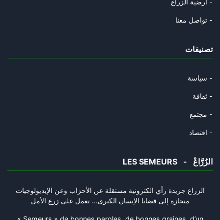
أرضية الزراع -
La mégalodiplomatie de la junt
تواصل معنا -
27/10/2025
تصنيفات
Gabès et l'interminable agonie
19/10/2025
سياسة -
La Tunisie est-elle en passe d
ثقافة -
15/10/2025
مجتمع -
L’Algérie présente les symptôm
اقتصاد -
12/10/2025
LES SEMEURS - الزُرَّاعْ
Des prémices de volonté de mis
09/10/2025
الزراع جريدة رأي الكترونية مستقلة عن الأحزاب وعن الإيديولوجيات
منحازة إلى قضايا الإنسان الكبرى... تعمل على زرع الأمل
Le bras de fer Trump-Netanyahu
05/10/2025
« Semeurs » de bonnes paroles, de bonnes graines, d’un