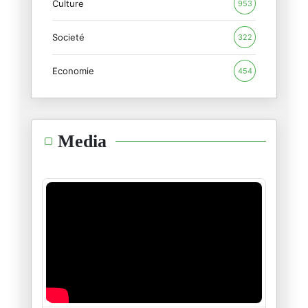
Culture
953
Tunisair, COTUNAV et le syndro
Societé
19/02/2026
322
Economie
454
La reculade sur la facturation
14/02/2026
L’affaire Epstein : Le crépusc
Media
12/02/2026
Assassinat de Seif El Islam Ka
04/02/2026
L’Afrique du nord : Un demi-si
28/01/2026
« De Gafsa à aujourd’hui : les
16/01/2026