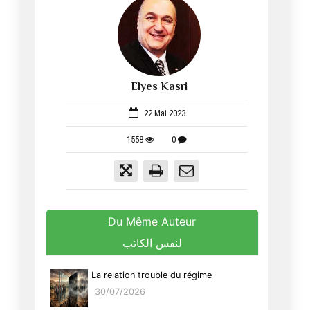
Elyes Kasri
1053
22 Mai 2023
1558
0
Du Même Auteur
لنفس الكاتب
La relation trouble du régime
30/07/2026