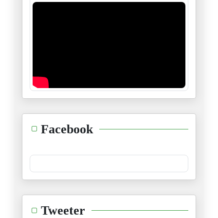
Le sort de Maduro, donnera-t-i
05/01/2026
Monsieur Tebboune : La sécurit
04/01/2026
Les intrigues et manœuvres sor
30/12/2025
Les jeunes électeurs américain
Facebook
25/12/2025
L’accord sur la coopération sé
22/12/2025
Au Bardo, la loi de finance 20
Tweeter
07/12/2025