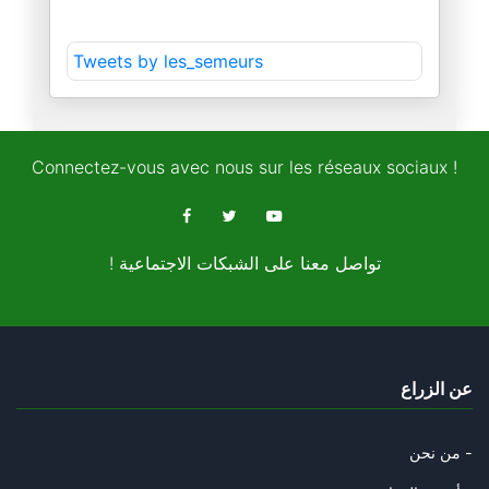
« 2026, l’année de tous les da
Tweets by les_semeurs
01/12/2025
« Tunisie-Maroc : l’urgence d’
25/11/2025
Connectez-vous avec nous sur les réseaux sociaux !
Le Monopoly géostratégique de
22/11/2025
! تواصل معنا على الشبكات الاجتماعية
Les relations de voisinage : u
12/11/2025
« L’Algérie, héritière du pill
عن الزراع
04/11/2025
Les anciens collabos « d’ ommo
من نحن -
02/11/2025