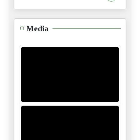
14/02/2026
L’affaire Epstein : Le crépusc
Media
12/02/2026
Assassinat de Seif El Islam Ka
04/02/2026
L’Afrique du nord : Un demi-si
28/01/2026
« De Gafsa à aujourd’hui : les
16/01/2026
Le sort de Maduro, donnera-t-i
05/01/2026
Monsieur Tebboune : La sécurit