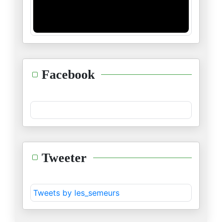
04/01/2026
Les intrigues et manœuvres sor
30/12/2025
Les jeunes électeurs américain
Facebook
25/12/2025
L’accord sur la coopération sé
22/12/2025
Au Bardo, la loi de finance 20
Tweeter
07/12/2025
« 2026, l’année de tous les da
Tweets by les_semeurs
01/12/2025
« Tunisie-Maroc : l’urgence d’