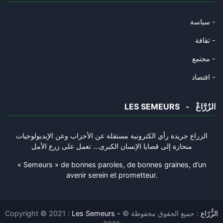
19/10/2025
سياسة -
La Tunisie est-elle en passe d
ثقافة -
15/10/2025
مجتمع -
L’Algérie présente les symptôm
اقتصاد -
12/10/2025
LES SEMEURS - الزُرَّاعْ
Des prémices de volonté de mis
09/10/2025
الزراع جريدة رأي الكترونية مستقلة عن الأحزاب وعن الإيديولوجيات
منحازة إلى قضايا الإنسان الكبرى... تعمل على زرع الأمل
Le bras de fer Trump-Netanyahu
05/10/2025
« Semeurs » de bonnes paroles, de bonnes graines, d’un
avenir serein et prometteur.
Certains à Tunis qui ont cru b
26/09/2025
Copyright © 2021 :
: جميع الحقوق محفوظة ©
Les Semeurs - الزُّرّاع
L’Espagne, conscience vive de