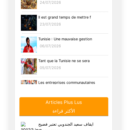
24/07/2026
Il est grand temps de mettre f
23/07/2026
Tunisie : Une mauvaise gestion
06/07/2026
Tant que la Tunisie ne se sera
05/07/2026
Les entreprises communautaires
26/06/2026
Articles Plus Lus
Tunisie : Le syndrome de l’hom
الأكثر قراءة
29/05/2026
ايقاف سعيد الجندوبي تعتبر فضيح
Trump cache une duplicité mani