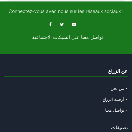
25/11/2025
Connectez-vous avec nous sur les réseaux sociaux !
Le Monopoly géostratégique de
22/11/2025
! تواصل معنا على الشبكات الاجتماعية
Les relations de voisinage : u
12/11/2025
« L’Algérie, héritière du pill
عن الزراع
04/11/2025
Les anciens collabos « d’ ommo
من نحن -
02/11/2025
أرضية الزراع -
La mégalodiplomatie de la junt
تواصل معنا -
27/10/2025
تصنيفات
Gabès et l'interminable agonie