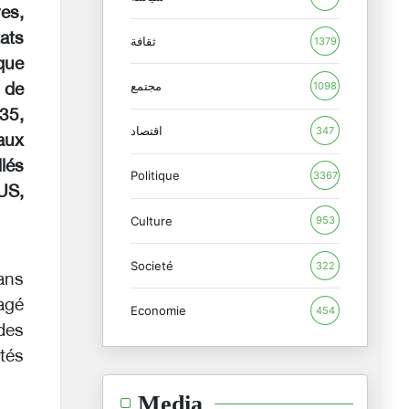
es,
tats
ثقافة
1379
que
مجتمع
1098
s de
 35,
اقتصاد
347
aux
llés
Politique
3367
US,
Culture
953
Societé
322
dans
agé
Economie
454
des
tés
Media