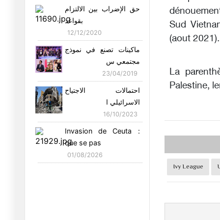
Trump cache une
حق الإضراب بين الالتزام
dénouement 
duplicité mani
بقواعد
Sud Vietnam
16/05/2026
12/12/2020
(aout 2021).
Souveraineté 2026 :
ماكينات تصنع في نموذج
pour une T
مجتمعي س
19/04/2026
La parenthè
23/04/2019
Palestine, 
Tunisie-Algérie- Union
احتمالات الاجتياح
europée
الاسرائيلي ا
09/04/2026
16/10/2023
Pour une Tunisie
Invasion de Ceuta :
Souveraine, P
que se pas
02/04/2026
01/08/2026
Ivy League
« Numériser, contrôler,
réform
23/03/2026
Trump otage de
Netanyahou…