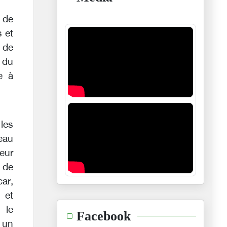
 de
 et
 de
 du
e à
les
eau
eur
 de
car,
 et
 le
Facebook
 un