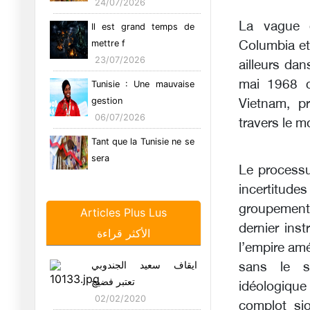
24/07/2026
La vague d
Il est grand temps de
mettre f
Columbia et
23/07/2026
ailleurs da
mai 1968 c
Tunisie : Une mauvaise
gestion
Vietnam, pr
06/07/2026
travers le 
Tant que la Tunisie ne se
sera
Le processu
05/07/2026
incertitud
Les entreprises
groupement 
Articles Plus Lus
communautaires
dernier ins
الأكثر قراءة
26/06/2026
l’empire amé
Tunisie : Le syndrome
ايقاف سعيد الجندوبي
sans le s
de l’hom
تعتبر فضيح
idéologique
29/05/2026
02/02/2020
complot sio