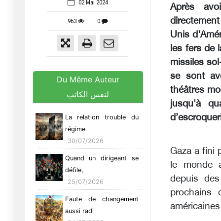
02 Mai 2024
Après avoi
directement
963
0
Unis d'Amér
les fers de 
missiles sol
se sont av
Du Même Auteur
théâtres mod
لنفس الكاتب
jusqu'à qu
d’escroquer
La relation trouble du
régime
30/07/2026
Gaza a fini
Quand un dirigeant se
le monde a
défile,
depuis des
25/07/2026
prochains d
Faute de changement
américaines
aussi radi