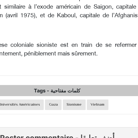
similaire à l’exode américain de Saigon, capitale
 (avril 1975), et de Kaboul, capitale de l’Afghanis
se coloniale sioniste est en train de se refermer
lentement, péniblement mais sûrement.
Tags
-
كلمات مفتاحية
Universités Américaines
Gaza
Sionisme
Vietnam
Poster commentaire
-
أضف تعليقا