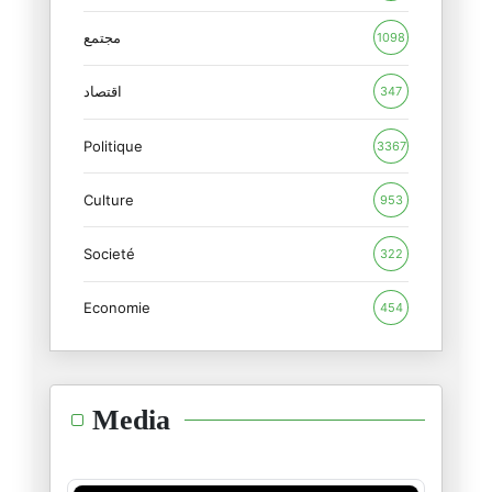
10/03/2026
مجتمع
1098
Le paradoxe de la Tunisie actu
27/02/2026
اقتصاد
347
Politique
La Tunisie en 2026 : une souve
3367
26/02/2026
Culture
953
Tunisair, COTUNAV et le syndro
Societé
19/02/2026
322
Economie
454
La reculade sur la facturation
14/02/2026
L’affaire Epstein : Le crépusc
Media
12/02/2026
Assassinat de Seif El Islam Ka