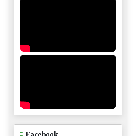
04/02/2026
L’Afrique du nord : Un demi-si
28/01/2026
« De Gafsa à aujourd’hui : les
16/01/2026
Le sort de Maduro, donnera-t-i
05/01/2026
Monsieur Tebboune : La sécurit
04/01/2026
Les intrigues et manœuvres sor
30/12/2025
Les jeunes électeurs américain
Facebook