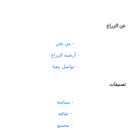
12/11/2025
« L’Algérie, héritière du pill
عن الزراع
04/11/2025
Les anciens collabos « d’ ommo
من نحن -
02/11/2025
أرضية الزراع -
La mégalodiplomatie de la junt
تواصل معنا -
27/10/2025
تصنيفات
Gabès et l'interminable agonie
19/10/2025
سياسة -
La Tunisie est-elle en passe d
15/10/2025
ثقافة -
مجتمع -
L’Algérie présente les symptôm