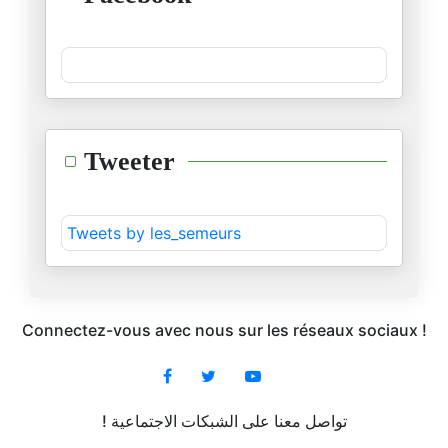
25/12/2025
L’accord sur la coopération sé
22/12/2025
Au Bardo, la loi de finance 20
Tweeter
07/12/2025
« 2026, l’année de tous les da
Tweets by les_semeurs
01/12/2025
« Tunisie-Maroc : l’urgence d’
25/11/2025
Connectez-vous avec nous sur les réseaux sociaux !
Le Monopoly géostratégique de
22/11/2025
! تواصل معنا على الشبكات الاجتماعية
Les relations de voisinage : u