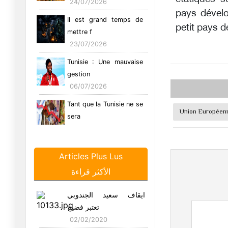
24/07/2026
pays dévelo
Il est grand temps de
petit pays d
mettre f
23/07/2026
Tunisie : Une mauvaise
gestion
06/07/2026
Tant que la Tunisie ne se
Union Européen
sera
05/07/2026
Les entreprises
Articles Plus Lus
communautaires
الأكثر قراءة
26/06/2026
Tunisie : Le syndrome
ايقاف سعيد الجندوبي
de l’hom
تعتبر فضيح
29/05/2026
02/02/2020