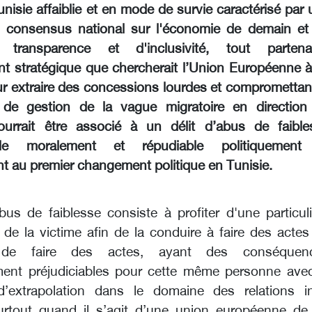
nisie affaiblie et en mode de survie caractérisé par
 consensus national sur l'économie de demain et
 transparence et d'inclusivité, tout partenar
 stratégique que chercherait l’Union Européenne à 
r extraire des concessions lourdes et compromettan
 de gestion de la vague migratoire en direction
ourrait être associé à un délit d’abus de faible
le moralement et répudiable politiquement
nt au premier changement politique en Tunisie.
abus de faiblesse consiste à profiter d'une particul
é de la victime afin de la conduire à faire des acte
r de faire des actes, ayant des conséquen
ement préjudiciables pour cette même personne avec
 d’extrapolation dans le domaine des relations in
urtout quand il s’agit d’une union européenne de