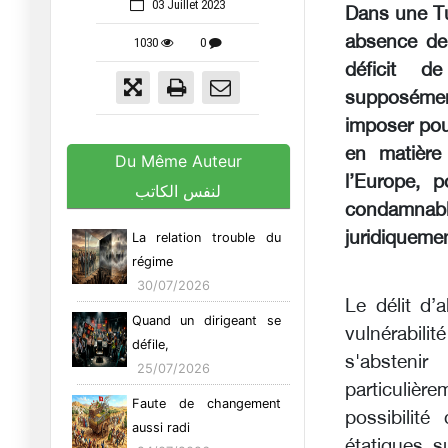
03 Juillet 2023
Dans une Tu
absence de
1030
0
déficit de
supposément
imposer pou
en matière
Du Même Auteur
l’Europe, p
لنفس الكاتب
condamnab
juridiqueme
La relation trouble du
régime
30/07/2026
Le délit d’
Quand un dirigeant se
vulnérabilit
défile,
s'absteni
25/07/2026
particulièr
Faute de changement
possibilité
aussi radi
étatiques s