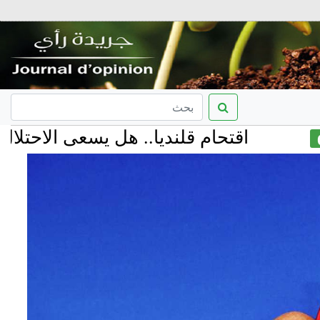
اقتحام قلنديا.. هل يسعى الاحتلال إلى