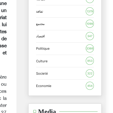
 une
 un
ثقافة
1379
iat
مجتمع
1098
lui
tes
اقتصاد
347
 de
sse
Politique
3366
 et
Culture
953
Societé
322
ière
s ou
Economie
454
ces
 la
ter
Media
 27