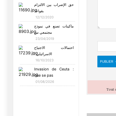
Trump cache une
حق الإضراب بين الالتزام
duplicité mani
بقواعد
16/05/2026
12/12/2020
Souveraineté 2026 :
ماكينات تصنع في نموذج
pour une T
مجتمعي س
19/04/2026
23/04/2019
Tunisie-Algérie- Union
احتمالات الاجتياح
europée
الاسرائيلي ا
09/04/2026
16/10/2023
PUBLIER
Pour une Tunisie
Invasion de Ceuta :
Souveraine, P
que se pas
02/04/2026
01/08/2026
« Numériser, contrôler,
Tout c
réform
23/03/2026
Trump otage de
Netanyahou…