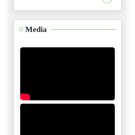
14/02/2026
L’affaire Epstein : Le crépusc
Media
12/02/2026
Assassinat de Seif El Islam Ka
04/02/2026
L’Afrique du nord : Un demi-si
28/01/2026
« De Gafsa à aujourd’hui : les
16/01/2026
Le sort de Maduro, donnera-t-i
05/01/2026
Monsieur Tebboune : La sécurit