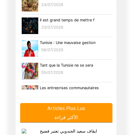
24/07/2026
Il est grand temps de mettre f
23/07/2026
Tunisie : Une mauvaise gestion
06/07/2026
Tant que la Tunisie ne se sera
05/07/2026
Les entreprises communautaires
26/06/2026
Articles Plus Lus
Tunisie : Le syndrome de l’hom
الأكثر قراءة
29/05/2026
ايقاف سعيد الجندوبي تعتبر فضيح
Trump cache une duplicité mani