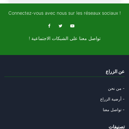
« Tunisie-Maroc : l’urgence d’
25/11/2025
Connectez-vous avec nous sur les réseaux sociaux !
Le Monopoly géostratégique de
22/11/2025
! تواصل معنا على الشبكات الاجتماعية
Les relations de voisinage : u
12/11/2025
« L’Algérie, héritière du pill
عن الزراع
04/11/2025
Les anciens collabos « d’ ommo
من نحن -
02/11/2025
أرضية الزراع -
La mégalodiplomatie de la junt
تواصل معنا -
27/10/2025
تصنيفات