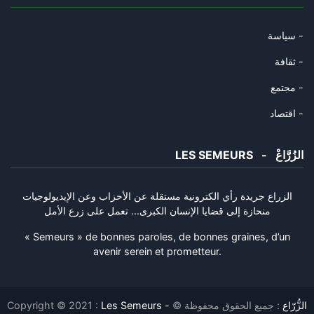
Gabès et l'interminable agonie
19/10/2025
سياسة -
La Tunisie est-elle en passe d
ثقافة -
15/10/2025
مجتمع -
L’Algérie présente les symptôm
اقتصاد -
12/10/2025
LES SEMEURS - الزُرَّاعْ
Des prémices de volonté de mis
09/10/2025
الزراع جريدة رأي الكترونية مستقلة عن الأحزاب وعن الإيديولوجيات
منحازة إلى قضايا الإنسان الكبرى... تعمل على زرع الأمل
Le bras de fer Trump-Netanyahu
05/10/2025
« Semeurs » de bonnes paroles, de bonnes graines, d’un
avenir serein et prometteur.
Certains à Tunis qui ont cru b
26/09/2025
Copyright © 2021 :
: جميع الحقوق محفوظة ©
Les Semeurs - الزُّرّاع