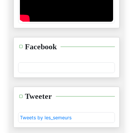
04/01/2026
Les intrigues et manœuvres sor
30/12/2025
Les jeunes électeurs américain
Facebook
25/12/2025
L’accord sur la coopération sé
22/12/2025
Au Bardo, la loi de finance 20
Tweeter
07/12/2025
« 2026, l’année de tous les da
Tweets by les_semeurs
01/12/2025