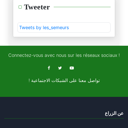
Tweeter
01/03/2026
L’État tunisien: présence de p
Tweets by les_semeurs
09/02/2026
Arrestation du député Ahmed Sa
05/02/2026
Connectez-vous avec nous sur les réseaux sociaux !
De l’inflation à la rente: com
01/02/2026
! تواصل معنا على الشبكات الاجتماعية
Le coaching frelaté, miroir d’
31/01/2026
Provocations navales et menace
عن الزراع
29/01/2026