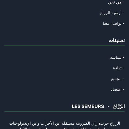
Athéisme, sionisme et sexualit
من نحن -
28/01/2026
أرضية الزراع -
Le nouvel ordre mondial à déco
تواصل معنا -
26/01/2026
تصنيفات
Un conseil pour la paix, un bl
26/01/2026
سياسة -
La pluie est tombée, l’État au
ثقافة -
24/01/2026
مجتمع -
Témoignage indécent : Le visag
اقتصاد -
15/01/2026
LES SEMEURS - الزُرَّاعْ
Quinze ans après 2011: la démo
15/01/2026
الزراع جريدة رأي الكترونية مستقلة عن الأحزاب وعن الإيديولوجيات