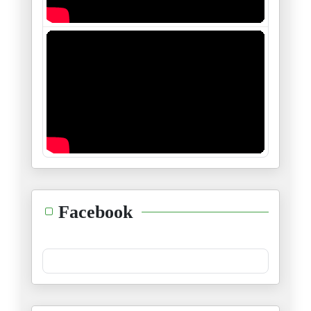
13/03/2026
L’Iran n’est pas l’Irak: l’his
09/03/2026
Face à la dérive américano-sio
07/03/2026
Téhéran ne tombera pas seul: l
06/03/2026
La normalisation par l’oreille
Facebook
05/03/2026
Aux portes de l’Armageddon: la
02/03/2026
Une guerre de trop: l’illusion