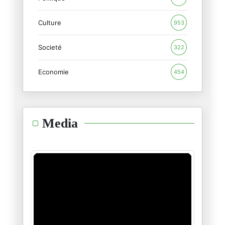
24/04/2026
Culture
953
Gouverner par hasard, gouverne
Societé
22/04/2026
322
Economie
454
La Tunisie: une démocratie réd
19/04/2026
Guerre mondiale ou illusion st
Media
27/03/2026
De l’opinion libre à l’impostu
23/03/2026
Sionisme, Mossad, IA et manipu
19/03/2026
L’Espagne, de l’ombre de Franc