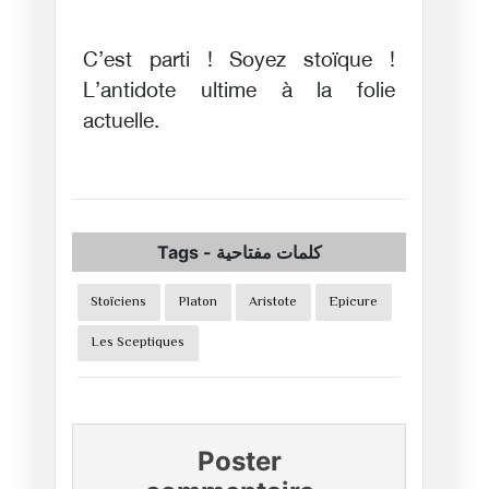
C’est parti ! Soyez stoïque !
L’antidote ultime à la folie
actuelle.
Tags
-
كلمات مفتاحية
Stoïciens
Platon
Aristote
Epicure
Les Sceptiques
Poster