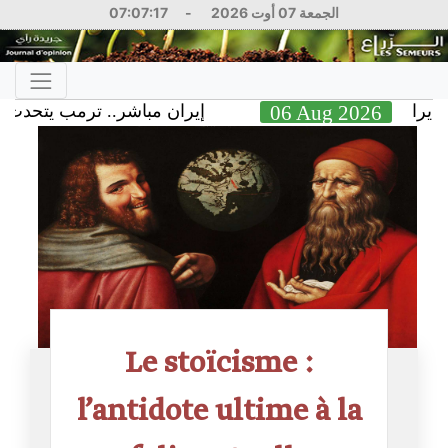
07:07:18
-
الجمعة 07 أوت 2026
إيران مباشر.. ترمب يتحدث عن نهاية 
06 Aug 202
Le stoïcisme :
l’antidote ultime à la