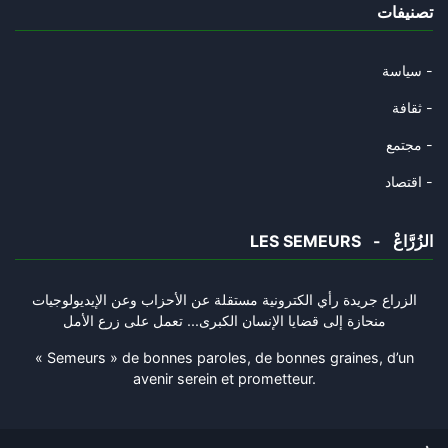
تصنيفات
Quelques nouvelles de l’Ukrain
04/08/2024
سياسة -
Requiem pour l’Occident
ثقافة -
22/07/2024
مجتمع -
Le taureau de Pasiphaé et la t
اقتصاد -
09/07/2024
LES SEMEURS - الزُرَّاعْ
Sur des choses qui ne sont pas
07/06/2024
الزراع جريدة رأي الكترونية مستقلة عن الأحزاب وعن الإيديولوجيات
منحازة إلى قضايا الإنسان الكبرى... تعمل على زرع الأمل
L’invention de l’ennemi
02/06/2024
« Semeurs » de bonnes paroles, de bonnes graines, d’un
avenir serein et prometteur.
La coquille d’escargot
24/05/2024