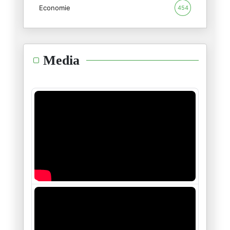
Economie
454
Les derniers jours de l'humani
12/10/2025
Moneta et mémoire
Media
25/09/2025
Où sommes-nous ?
18/09/2025
Sur les fausses relations
02/09/2025
Sur l'identité
25/07/2025
L'État et la Guerre
16/06/2025