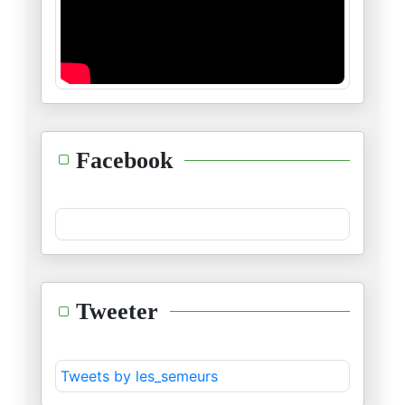
L'avènement du Moyen-Âge
30/04/2025
L'ancien et le nouveau
08/04/2025
Seul un Dieu peut nous sauver
Facebook
21/03/2025
Allégorie de la politique
08/03/2025
Le bien et le mal
Tweeter
22/01/2025
Conjoncture et révolution
Tweets by les_semeurs
16/01/2025