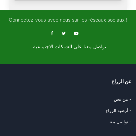
Le travail et la vie
25/12/2024
Connectez-vous avec nous sur les réseaux sociaux !
Entre acteurs et marionnettes
20/11/2024
! تواصل معنا على الشبكات الاجتماعية
L'exilé et le citoyen
08/11/2024
Peuples qui ont perdu leur lan
عن الزراع
13/10/2024
La fin du judaïsme
من نحن -
05/10/2024
أرضية الزراع -
La science et le bonheur
تواصل معنا -
09/09/2024