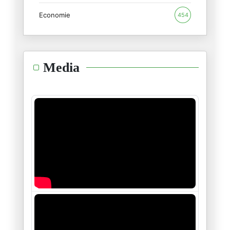
Economie
454
لكَم تمنّيتُ…
14/04/2025
أيّها الطّالب المبتدئ
Media
09/04/2025
فتاةٌ عربيّة مغربيّة بألف رجل
06/04/2025
من مصر المحبوسة
07/03/2025
حُطّ السِّيفْ ڨْبالْ السِّيفْ
01/02/2025
رحم الله أبا حيّان التّوحيديّ
31/01/2025