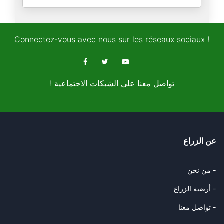
ماذا عسايَ أفعل، وكلُّها لا تح
02/01/2025
Connectez-vous avec nous sur les réseaux sociaux !
هل تُنقِذ "المسافة صفر" ما بقي
25/12/2024
! تواصل معنا على الشبكات الاجتماعية
ما أشبهَ تهمة "التّنكّر لمدنيّ
22/12/2024
بثينة شعبان تراسل ميشيل عفلق
عن الزراع
16/12/2024
عصاك التي قذفتْها يُسراك النّا
من نحن -
22/10/2024
أرضية الزراع -
يا أيّها البائعُ كلامًا مع الب
تواصل معنا -
17/09/2024