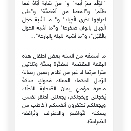
"الوَلَد سِرّ أبيه" و" منْ شابهَ أبَاهُ فما
ظَلَم" و"العَصَا من الْعُصَيَّة" و"على
أعراقِها تجْري الْجِيَاد" و" ما أشْبَهَ حَجَلَ
الْجبال بألوان صَخرها" و"ما أشبهَ الحَوَل
بالْقَبَل"، و"ما أشبهَ الليلة بِالبارحة"…
ما أسمعُه من ألسنة بعض أطفال هذه
البقعة المقدّسة المقدَّرة بستّةٍ وثلاثين
مترا مربّعا لا غير من كلام رصين رصانة
الرّجال الحكماء العقلاء مَحوكٍ حياكةً
ماهرةً مؤمنٍ إيمانَ الصّحابة الأجلّاء
يُخجلني ويخجلكم، يجعلني أحتقر نفسي
ويجعلكم تحتقرون أنفسكم (أخاطب من
يسكنه التّواضع والاعتراف وتُرافقه
الصّراحة).