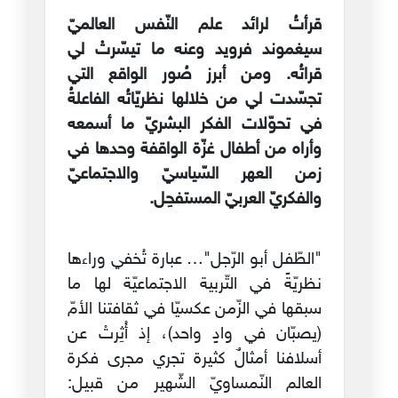
قرأتُ لرائد علم النّفس العالميّ
سيغموند فرويد وعنه ما تيسّرتْ لي
قراتُه. ومن أبرز صُور الواقع التي
تجسّدت لي من خلالها نظريّاتُه الفاعلةُ
في تحوّلات الفكر البشريّ ما أسمعه
وأراه من أطفال غزّة الواقفة وحدها في
زمن العهر السّياسيّ والاجتماعيّ
والفكريّ العربيّ المستفحِل.
"الطّفل أبو الرّجل"… عبارة تُخفي وراءها
نظريّةً في التّربية الاجتماعيّة لها ما
سبقها في الزّمن عكسيّا في ثقافتنا الأمّ
(يصبّان في وادٍ واحد)، إذ أُثِرتْ عن
أسلافنا أمثالٌ كثيرة تجري مجرى فكرة
العالم النّمساويّ الشّهير من قبيل: