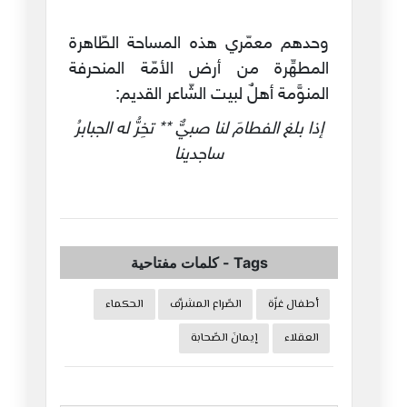
وحدهم معمّري هذه المساحة الطّاهرة
المطهِّرة من أرض الأمّة المنحرفة
المنوَّمة أهلٌ لبيت الشّاعر القديم:
إذا بلغ الفطامَ لنا صبيٌّ ** تخِرُّ له الجبابرُ
ساجدينا
Tags
-
كلمات مفتاحية
أطفال غزّة
الصّراع المشرِّف
الحكماء
العقلاء
إيمانَ الصّحابة