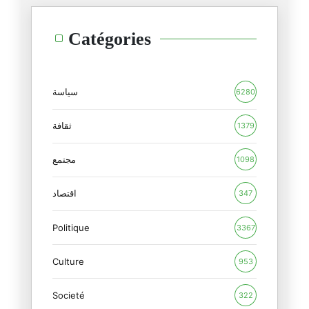
الهنود يُبعدون آلهتهم عن مرمى
Catégories
11/05/2025
الرّجل لا يملك ماءَ وجهٍ كافيً
01/05/2025
سياسة
6280
علّق مصطفى البرغوثي بأدبٍ جَمّ
ثقافة
1379
25/04/2025
مجتمع
1098
للّه ما أروع هذه الابتسامة الو
22/04/2025
اقتصاد
347
Politique
بين عمر وعبّاس.. تاريخ يُعيد ن
3367
20/04/2025
Culture
953
"شعب الجبّارين"…
Societé
16/04/2025
322