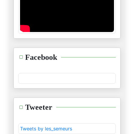
إلى ثامر المسحال صاحب "ما خفي
28/01/2025
أعمقَ التّحايا إلى مروان ونائل
26/01/2025
للّه ما أعظم شعبَ غزّة القاهِر
Facebook
21/01/2025
"سلامٌ عليكم بما صبرتم فنِغم ع
16/01/2025
ما أشدّ خيبتَكم وخيبةَ أيْديول
Tweeter
15/01/2025
"الشّوك والقرنفل"
Tweets by les_semeurs
14/01/2025