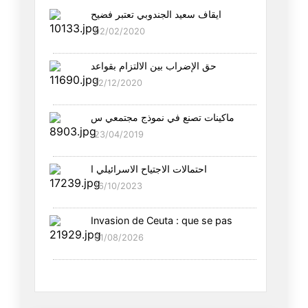
ايقاف سعيد الجندوبي تعتبر فضيح
جهبذُ زمانه : المصريّ أبو الغي
02/02/2020
02/06/2025
حق الإضراب بين الالتزام بقواعد
إلى الرّئيس الفرنسيّ ماكرون:
12/12/2020
01/06/2025
ماكينات تصنع في نموذج مجتمعي س
لا ينفع العقّار في ما أفسده ال
23/04/2019
23/05/2025
احتمالات الاجتياح الاسرائيلي ا
100 ألف هولنديّ ارتدوا "تي شير
16/10/2023
20/05/2025
Invasion de Ceuta : que se pas
"الرّيّس النّهاردة قال كلام في
01/08/2026
19/05/2025
"وجدت أنّ القـادة العـرب يحبّو
18/05/2025