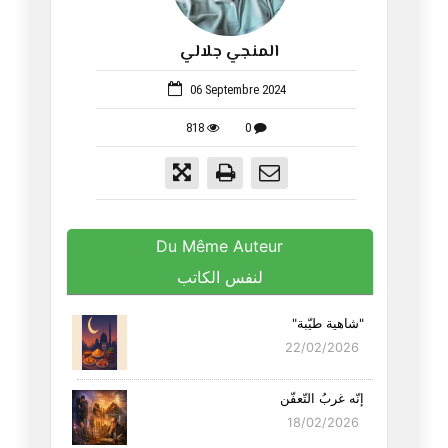
المنجي جلالي
1342
06 Septembre 2024
818
0
Du Même Auteur
لنفس الكاتب
"شاهية طيّبة"
22/02/2026
إنّه غربُ التّعفّن
18/02/2026