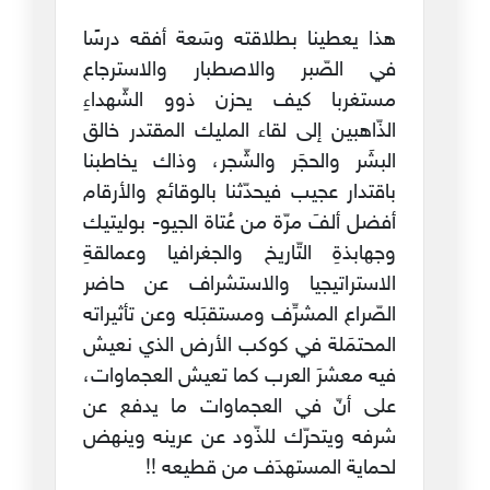
هذا يعطينا بطلاقته وسَعة أفقه درسًا
في الصّبر والاصطبار والاسترجاع
مستغربا كيف يحزن ذوو الشّهداءِ
الذّاهبين إلى لقاء المليك المقتدر خالق
البشَر والحجَر والشّجر، وذاك يخاطبنا
باقتدار عجيب فيحدّثنا بالوقائع والأرقام
أفضل ألفَ مرّة من عُتاة الجيو- بوليتيك
وجهابذةِ التّاريخ والجغرافيا وعمالقةِ
الاستراتيجيا والاستشراف عن حاضر
الصّراع المشرِّف ومستقبَله وعن تأثيراته
المحتمَلة في كوكب الأرض الذي نعيش
فيه معشرَ العرب كما تعيش العجماوات،
على أنّ في العجماوات ما يدفع عن
شرفه ويتحرّك للذّود عن عرينه وينهض
لحماية المستهدَف من قطيعه !!