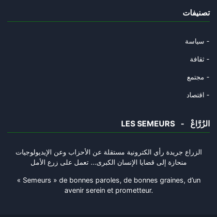
تصنيفات
تقبّل الله صلاتك "خَبِيبِي"
14/09/2024
سياسة -
غزوةٍ بغزوةٍ
ثقافة -
10/09/2024
مجتمع -
"يا سعد، الذي بيننا وبينهم أكب
اقتصاد -
09/09/2024
LES SEMEURS - الزُرَّاعْ
أطفال غزّة
06/09/2024
الزراع جريدة رأي الكترونية مستقلة عن الأحزاب وعن الإيديولوجيات
منحازة إلى قضايا الإنسان الكبرى... تعمل على زرع الأمل
حلّلْ يا دْويري، عفوًا، حلّلْ
05/09/2024
« Semeurs » de bonnes paroles, de bonnes graines, d’un
avenir serein et prometteur.
"حديثْنا قْياسْ"
02/09/2024