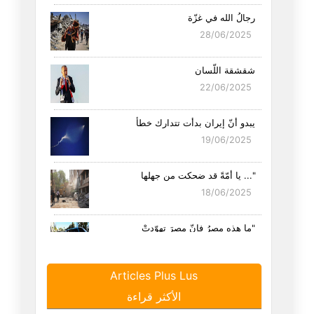
رجالُ الله في غزّة
28/06/2025
شقشقة اللّسان
22/06/2025
يبدو أنّ إيران بدأت تتدارك خطأ
19/06/2025
"... يا أمّةً قد ضحكت من جهلها
18/06/2025
"ما هذه مصرُ فإنّ مصرَ تهوّدتْ
13/06/2025
Articles Plus Lus
قولوا لي بربّكم من أيّ طينةٍ أ
الأكثر قراءة
04/06/2025