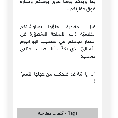
بما يزيدكم بؤسًا فوق بؤسكم وحقارة
فوق حقارتكم…
قبل المغادرة اهنؤوا بمناوشاتكم
الكلاميّة ذات الأسلحة المتطوّرة في
انتظار نجاحكم في تخصيب اليورانيوم
اللّسانيّ الذي يكذّب أبا الطّيّب المتنبّي
صاحب:
"... يا أمّةً قد ضحكت من جهلها الأمم"
!
Tags
-
كلمات مفتاحية