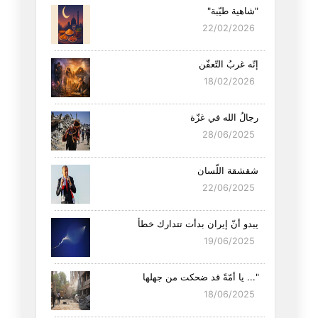
"شاهية طيّبة"
22/02/2026
إنّه غربُ التّعفّن
18/02/2026
رجالُ الله في غزّة
28/06/2025
شقشقة اللّسان
22/06/2025
يبدو أنّ إيران بدأت تتدارك خطأ
19/06/2025
"... يا أمّةً قد ضحكت من جهلها
18/06/2025