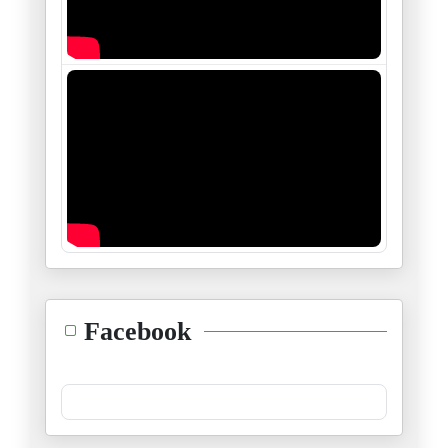
حُطّ السِّيفْ ڨْبالْ السِّيفْ
01/02/2025
رحم الله أبا حيّان التّوحيديّ
31/01/2025
إلى ثامر المسحال صاحب "ما خفي
28/01/2025
أعمقَ التّحايا إلى مروان ونائل
26/01/2025
للّه ما أعظم شعبَ غزّة القاهِر
Facebook
21/01/2025
"سلامٌ عليكم بما صبرتم فنِغم ع
16/01/2025