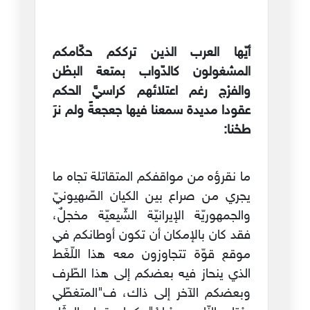
أيّها العرب الذين ترككم حكّامكم
المشغولون كالدّواب بمتعة البطْن
والفرْج رغم اعتلائهم كراسيَّ الحكم
عقودا مديدة سمعنا فيها جعجعةً ولم نرَ
طحْنا:
ما نقرؤه من مواقفكم المتقاتلة تجاه ما
يجري من صراع بين الكيان الصّهيونيّ
والجمهوريّة الإيرانيّة الشّيعيّة مخجلٌ،
فقد كان بالإمكان أن تكون أوطانكم في
موقع قوّة تتجاوزون معه هذا اللّغَط
الذي ينحاز فيه بعضكم إلى هذا الطّرف
وبعضكم الآخر إلى ذاك، ف"المتغطّي