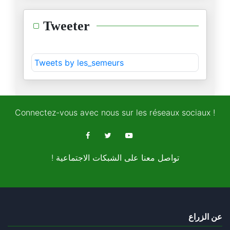
ما أشدّ خيبتَكم وخيبةَ أيْديول
Tweeter
15/01/2025
"الشّوك والقرنفل"
Tweets by les_semeurs
14/01/2025
ماذا عسايَ أفعل، وكلُّها لا تح
02/01/2025
Connectez-vous avec nous sur les réseaux sociaux !
هل تُنقِذ "المسافة صفر" ما بقي
25/12/2024
! تواصل معنا على الشبكات الاجتماعية
ما أشبهَ تهمة "التّنكّر لمدنيّ
22/12/2024
بثينة شعبان تراسل ميشيل عفلق
عن الزراع
16/12/2024