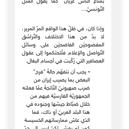
بمْتاع النّاس عرْيانْ" كما يقول المثَل
التّونسيّ…
وإذا كان، في ظلّ هذا الواقع المرّ المرير،
لا بدّ من هذا الاختلاف والتّراشق
المفضوحيْن الفاضحيْن على وسائل
التّواصل والإعلام فلْتحتكموا إلى عقول
العصافير التي رُكّبت في أجسام البغال.
-
يجب أن نتفهّم حالةَ "فرح"
البعض بما يصيب إيران من
ضرب صهيونيّ النّاتجةَ عمّا فعلته
الجمهوريّة الفارسيّة فيهم من
خلال ضبّاط جيشها وجنوده في
هذا البلد العربيّ أو ذاك، فما
الذي عاش ممارساتهم الخسيسة
كمن لم يعش. لكنْ ليس إلى حدّ