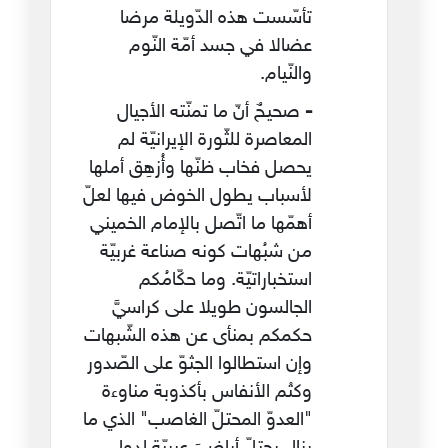
تأسّست هذه الدّويلة مرضا
عضالا في جسد أمّة النّوم
والنّيام.
-
صحيحٌ أنّ ما تمنّته الأجيال
المعاصرة للثّورة الإيرانيّة لم
يحصل فخاب ظنّها وأُزهِق أملها
لأسباب يطول الخوض فيها لعلّ
أهمّها ما اتّصل بالإمام الخميني
من شبُهات كونه صناعة غربيّة
استخباراتيّة. وما حكّامُكم
الجالسون طويلا على كراسيَّ
حكمكم بمنأى عن هذه الشّبهات
وإن استطالوا الجثوّ على الصّدور
وكتْم الأنفاس بأكذوبة مناوءة
"العدوّ المحتلّ الغاصب" الذي ما