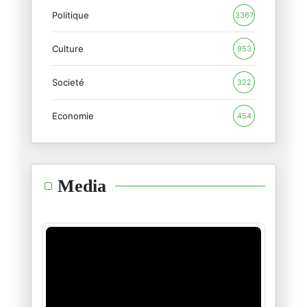
Politique
بين عمر وعبّاس.. تاريخ يُعيد ن
3367
20/04/2025
Culture
953
"شعب الجبّارين"…
Societé
16/04/2025
322
Economie
454
لكَم تمنّيتُ…
14/04/2025
أيّها الطّالب المبتدئ
Media
09/04/2025
فتاةٌ عربيّة مغربيّة بألف رجل
06/04/2025
من مصر المحبوسة
07/03/2025