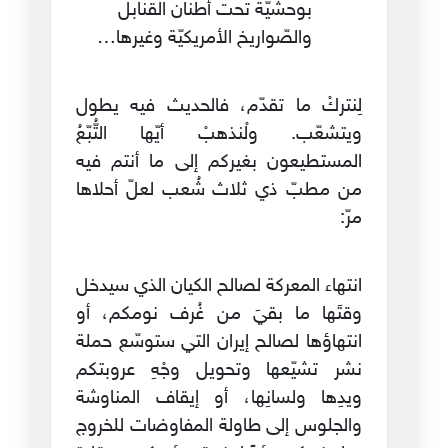
بوحشيّة تحت أطنان القنابل
والصّواريخ الأمريكيّة وغيرها…
لِنتركْ ما تقدّم، فالحديث فيه يطول
ويتشعّب. ولْنذهبْ أيّها التُّبّعُ
المستطيعون بغيركم إلى ما أنتم فيه
من مطبّ ذي ثلاث شُعب لعلّ أحلاها
مرّ:
انتهاء المعركة لصالح الكيان الذي سيدخل
وقتَها ما بقيَ من غُرف نومكم، أو
انتهاؤها لصالح إيران التي ستوسّع حملة
نشر تشيّعها وتحويل وجْهِ عروبتكم
ويدِها ولسانِها، أو إيقاف المناوشة
والجلوس إلى طاولة المفاوضات للخروج