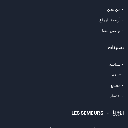
عصاك التي قذفتْها يُسراك النّا
من نحن -
22/10/2024
أرضية الزراع -
يا أيّها البائعُ كلامًا مع الب
تواصل معنا -
17/09/2024
تصنيفات
تقبّل الله صلاتك "خَبِيبِي"
14/09/2024
سياسة -
غزوةٍ بغزوةٍ
ثقافة -
10/09/2024
مجتمع -
"يا سعد، الذي بيننا وبينهم أكب
اقتصاد -
09/09/2024
LES SEMEURS - الزُرَّاعْ
أطفال غزّة
06/09/2024