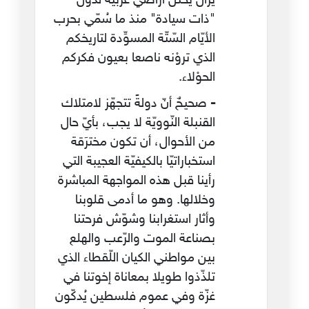
يزال يحتلّ أراضيَ عربيّة لدول
"ذات سيادة" منذ ما سُمّي بحرب
الأيّام السّتّة المسوِّدة لتاريخكم
الذي تروْنه ناصعا بعيون فكركم
الحوْلاء.
-
صحيحٌ أنّ دولةً تتجهّز لامتلاك
القنبلة النّوويّة لا يجب، بأيّ حال
من الأحوال، أن تكون مخترَقة
استخباراتيّا بالكيفيّة العجيبة التي
رأينا قبل هذه المواجهة المباشرة
وخلالها. وهو ما أدمى قلوبنا
وأثار استغرابنا وشوّش فرحتنا
بصناعة الموت والرّعب والهلع
بين مواطني الكيان اللّقطاء الذي
تلذّذوا طويلا بمعاناة إخوتنا في
غزّة وفي عموم فلسطين يُدكّون