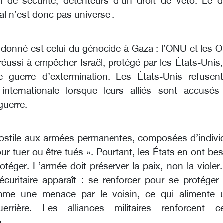
 de sécurité, détenteurs d’un droit de veto. Le dr
al n’est donc pas universel.
donné est celui du génocide à Gaza : l’ONU et les 
réussi à empêcher Israël, protégé par les États-Unis
 guerre d’extermination. Les États-Unis refusent
n internationale lorsque leurs alliés sont accusés
guerre.
hostile aux armées permanentes, composées d’indivi
ur tuer ou être tués ». Pourtant, les États en ont be
otéger. L’armée doit préserver la paix, non la violer
curitaire apparaît : se renforcer pour se protéger 
me une menace par le voisin, ce qui alimente 
uerrière. Les alliances militaires renforcent ce
.