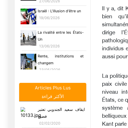
27/06/2026
Il y a, di
Israël : L'illusion d'être un
bien qu’
19/06/2026
simultaném
dirige l
La rivalité entre les États-
Un
pathologi
13/06/2026
individus
aussi pour 
Rente, institutions et
changem
23/05/2026
La politiq
Pourquoi Kant au Maghreb
paix civi
: Voi
Articles Plus Lus
niveau int
04/05/2026
الأكثر قراءة
États, ce 
Pourquoi Kamel Daoud
système 
ايقاف سعيد الجندوبي تعتبر
est-il au
belliqueux
فضيح
25/04/2026
Kant parle
02/02/2020
UN REGARD KANTIEN