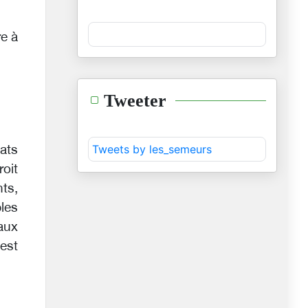
re à
Tweeter
Tweets by les_semeurs
ats
oit
ts,
les
aux
est