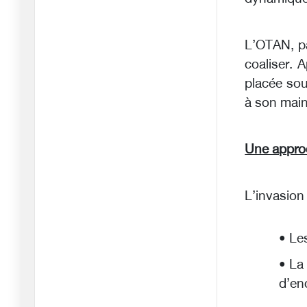
Une Syrie post-islamiste
L’OTAN, pa
est-e
coaliser. 
02/01/2025
placée sou
Tebboune prépare-t-il
à son main
l'opinio
30/12/2024
Jésus est Palestinien
Une approc
28/12/2024
L’invasion
Au sujet de Boualem
Sansal
05/12/2024
• Le
Le droit international est-il
• La
01/12/2024
d’en
Pourquoi Kamel Daoud