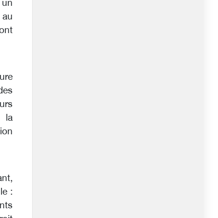
 un
 au
ont
ure
des
urs
 la
ion
nt,
le :
nts