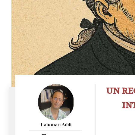
UN RE
IN
Lahouari Addi
590