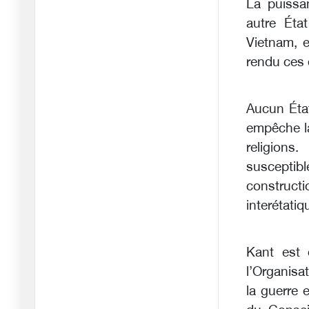
La puissa
05/06/2025
autre Éta
Géopolitique mondiale,
Vietnam, e
entre c
rendu ces 
17/05/2025
Et l’armée algérienne défit
le
Aucun Éta
09/05/2025
empêche la
Pourquoi LFI est la cible
religions
d'un
suscepti
27/04/2025
construct
Il ne faut pas désespérer
interétati
de l
23/04/2025
Kant est 
Hocine Zahouane et
l’Organisat
Mohamed Har
la guerre 
03/04/2025