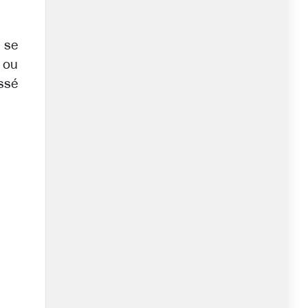
 se
e ou
ssé