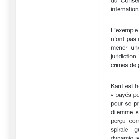
du Conseil
Hocine Zahouane,
internation
combattant de
19/03/2025
L'inhumanité de
L’exemple 
Netanyahu
n’ont pas 
19/03/2025
mener une
Tension entre les
juridictio
gouvernement
crimes de 
03/03/2025
Il y a six ans le Hirak en
Kant est 
Alg
« payés po
27/02/2025
pour se pr
Le difficile passage du
dilemme sé
pré-po
21/01/2025
perçu com
spirale g
Zazou le gigolo…
dynamique
06/01/2025