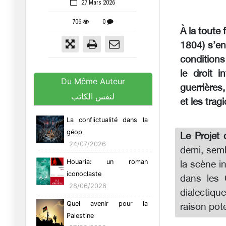
27 Mars 2026
706
0
À la toute
1804) s’en
conditions
le droit i
Du Même Auteur
guerrières
لنفس الكاتب
et les tra
La conflictualité dans la
géop
Le Projet 
24/07/2026
demi, semb
Houaria: un roman
la scène i
iconoclaste
dans les C
28/06/2026
dialectiqu
Quel avenir pour la
raison pot
Palestine