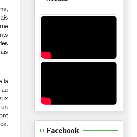
mme,
ais
mme
nts
des
ais
e la
 au
aux
— un
ont
nce.
Facebook