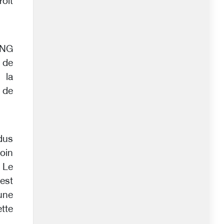
oit
ONG
, de
 la
 de
dus
soin
. Le
est
une
tte