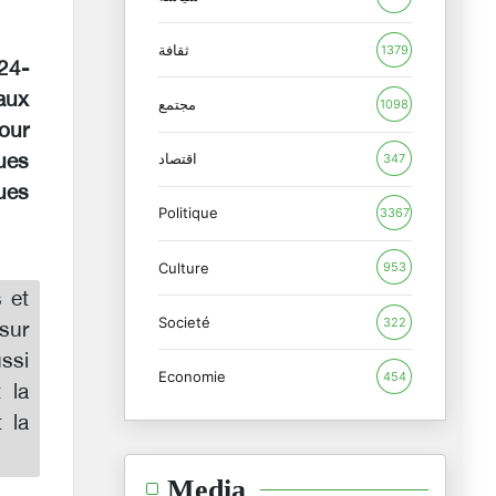
ثقافة
1379
724-
 aux
مجتمع
1098
our
اقتصاد
ues
347
ues
Politique
3367
Culture
953
s et
Societé
322
sur
ssi
Economie
454
 la
 la
Media