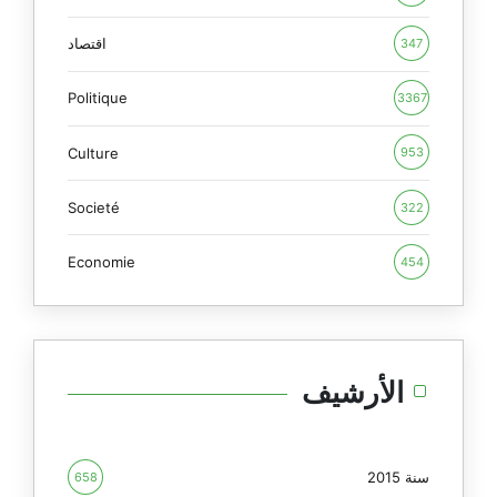
اقتصاد
347
Politique
3367
Culture
953
Societé
322
Economie
454
الأرشيف
سنة 2015
658