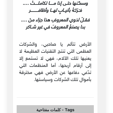
وسمـَّـنها حتـى إذا مـــــا تكاملــــتْ ….
فـَـرَتـْهُ بأنيــابٍ لهـــا وأظافــــــــــر
فقـلْ لذوي المعروفِ هذا جزاء منْ ….
بدا يصنعُ المعروفَ في غير شــاكر
الأرض تتألم يا صاحبي، والشركات
العظمى التي تنتج التقنيات العظيمة لا
يعنيها تلك الآلام، فهي لا تستمع إلا
إلى أرقام أربحها، أما المنظمات التي
تدّعي دفاعها عن الأرض فهي مخترقة
بأموال تلك الشركات وسياستها.
Tags
-
كلمات مفتاحية