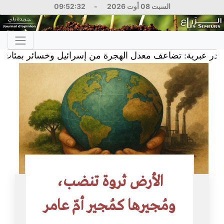
السبت 08 أوت 2026
-
09:52:33
رية: تضاعف معدل الهجرة من إسرائيل وخسائر بمئات الملايي
الأرض ثروة تنضب،
ومُجيرها كمُجير أمّ عامر