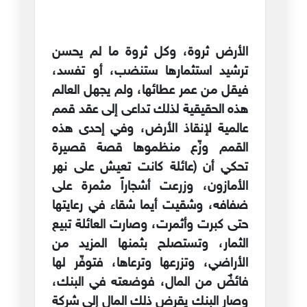
الأرض ثروة، وكل ثروة ما لم يحسن
ترشيد استثمارها ستنضب، أو تفسد،
فيقل من عمر عطائها، ولم يجهل العالم
هذه الحقيقية لذلك تداعى إلى عقد قمم
عالمية لإنقاذ الأرض، وفي إحدى هذه
القمم وزّع منظموها قصة قصيرة
تحكي أن (عائلة كانت تعيش على نهر
الأمازون، وزرعت أشجاراً مثمرة على
ضفافه، وشقيت أيما شقاء في رعايتها
حتى كبرت وأثمرت، وصارت العائلة تبيع
الثمار، وتستصلح بثمنها المزيد من
الأراضي، وتزرعها وترعاها، فتوفّر لها
فائضٌ من المال، فوضعته في البنك،
وصار البنك يقرض ذلك المال إلى شركة