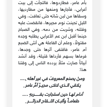
بأم عامر، فطاردوها، فالتجأت إلى بيت
أعرابي، فأجارها ومنعها من مطارديها،
وسقاها من لبن شاته حتى تعافت، وفي
الليل تحينت نوم مجيرها، فانقضت عليه
وقلته، وشربت من دمه، وفي الصباح
حينما أقبل ابن عم الأعرابي يطلبه وجده
مقتولاً، وعلم أن الفاعلة هي أنثى الضبع
أم عامر، فاقتفى أثرها حتى وجدها،
فرماها بسهم فأرداها قتيلة، وقد أنشد
أبياتاً صارت مثلاً يردده الناس إلى وقتنا
هذا:
ومنْ يصنع المعروفَ في غير أهله ِ….
يـلاقي الــذي لاقـَى مجيــرُ أمِّ عامر ِ
أدام لهــا حين استجارت بقـــــــربهِ ….
طعامــاً وألبــان اللـــقاح الدرائـــــر ِ