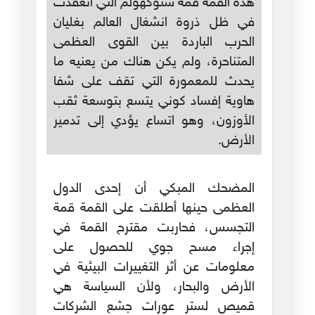
هذه القمة قمةُ ستوكهولم التي انعقدت
في ظل ذروة انشغال العالم بغليان
الحرب الباردة بين القوى العظمى
المتناحرة، ولم يكن هناك من يعنيه ما
يحدث للمعمورة التي تقف على شفا
هاوية إفساد كوني يتسع بتوسعة ثقب
الأوزون، وهو اتساع يؤدي إلى تدمير
الأرض.
المضحك المبكي أن إحدى الدول
العظمى حينها أطلقت على القمة قمة
التجسس، فحاربت مقترح القمة في
إجراء مسح جوي للحصول على
معلومات عن أثر التغييرات البيئية في
الأرض والبحار، ولأن السياسة هي
قميص لستر عورات جشع الشركات