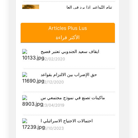
تنام النّواعير إذا برد في العا
20/12/2025
Articles Plus Lus
طوبى لمَن له كلُّ هذه الكبريا
الأكثر قراءة
14/12/2025
ايقاف سعيد الجندوبي تعتبر فضيح
ثالثنا ماتَ يا صاحبي
02/02/2020
07/12/2025
حق الإضراب بين الالتزام بقواعد
التاريخ يكتبنا بسبابته
12/12/2020
01/12/2025
ماكينات تصنع في نموذج مجتمعي س
أعذرك كثيراً فاعذرني أحياناً
23/04/2019
14/11/2025
احتمالات الاجتياح الاسرائيلي ا
إن ترني طيراً أكن لك جناحاً
16/10/2023
31/10/2025