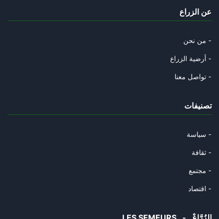
عن الزراع
من نحن -
أرضية الزراع -
تواصل معنا -
تصنيفات
سياسة -
ثقافة -
مجتمع -
اقتصاد -
LES SEMEURS - الزُرَّاعْ