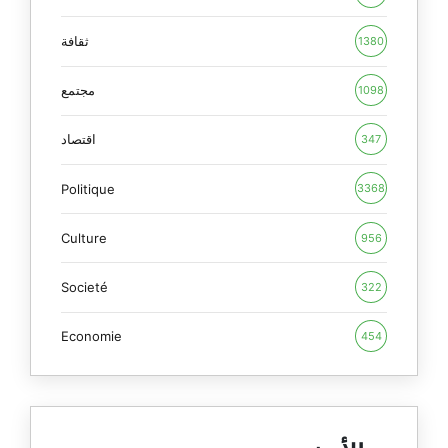
ثقافة
1380
مجتمع
1098
اقتصاد
347
Politique
3368
Culture
956
Societé
322
Economie
454