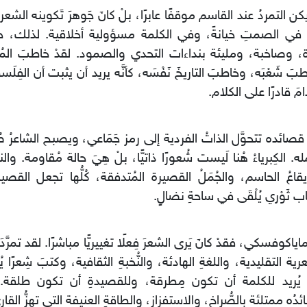
يكن التمردُ عند القاسم موقفًا عابرًا، بلْ كانَ جَوهرَ تَكوينه الش
 في الصمتِ خيانةً، وفي الكلمة مسؤولية أخلاقية. لذلك، ج
َة، وصاخبة، ومليئة بنداءات التحدي والصمود. لقدْ خاطبَ المُحْ
بَ شَعْبَه، وخاطبَ التاريخَ نَفْسَه، كأنَّه يريد أن يثبت أن الفِلَس
امَ قادرًا على الكلام.
صائده تتحوَّل الذاتُ الفردية إلى رمز جَمَاعي، ويصبح الشاعرُ 
ه. الكِبرياءُ هُنا لَيست شُعورًا ذاتيًّا، بلْ هِيَ حالة مُقاومة. والن
يقاعُ الحاسم، والجُمَلُ القصيرة المُتدفقة، كُلُّها تجعل القص
ب ثَوْري يُلْقَى في ساحةِ نضالٍ.
 ماياكوفسكي، فقدْ كانَ يَرى الشعرَ فِعلًا تغييريًّا مباشرًا. لقد تمرّ
رية التقليدية، واللغةِ الهادئة، والنُّخبةِ الثقافية، وكتبَ شِعرًا يُش
 يُريد للكلمة أن تكون مِطرقة، وللقصيدةِ أن تكون طلقة. 
دُه ممتلئة بالصُّراخ، والاستفزاز، والطاقةِ العنيفة التي تهزُّ القارئ