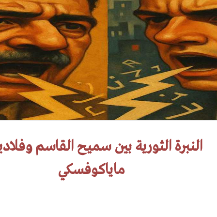
النبرة الثورية بين سميح القاسم وفلادي
ماياكوفسكي