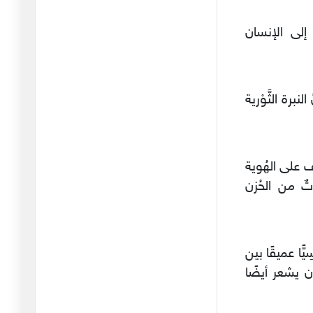
النبرة الثورية بين سميح
ز إلى الإنسان
القاسم
30/05/2026
المعركة الأدبية بين محمود
شاكر
رة الثَّوْرية
23/05/2026
تفكيك السلطة الأبوية بين
نور ا
ف على الهُوية
20/05/2026
ٌ من الحُزن
هشاشة الإنسان بين أمير تاج
الس
16/05/2026
صدمة المستقبل بين موسى
ًّا عميقًا بين
ولد إبن
ان يشعر أيضًا
09/05/2026
النزعة الصوفية بين إبراهيم