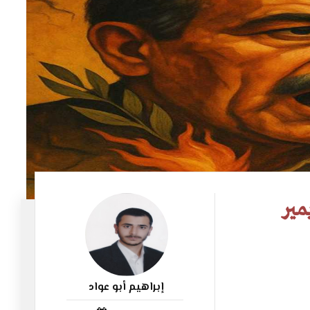
مير
إبراهيم أبو عواد
863