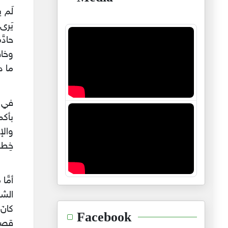
لَم 
يَرى
حادّ
وخاط
ما د
في ق
بأكمل
والإ
خِطا
أمَّا
الشع
كانَ
Facebook
قصائ