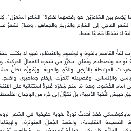
 ما يَجْمع بين الشاعرَيْن هو رفضهما لفكرة" الشاعر المنعزل". كِ
 الشعر العاجي إلى الشارعِ والتاريخِ والجماهير، وصارَ الشعرُ ع
ة لا نشاطًا جَمَالِيًّا فقط.
َزت لغةُ القاسم بالقوةِ والوضوح والاندفاع، فهو لا يكتب بلغة
 تُواجِه وتَصطدم وتُعْلِن. تتكرَّر في شِعره الأفعالُ الحركية، و
فردات المرتبطة بالأرضِ والدَّمِ والحرية. ورُمُوزُه تظلُّ مش
اسي والإنساني. وقصيدته تتحرَّك بإيقاع جماهيري واضح، وكأ
لقى أمام الحُشود. وهذا مَا منح شِعْرَه قُدرةً استثنائية على الانتشار
بقَ حبيسَ النُّخبة الأدبية، بلْ تَحَوَّلَ إلى جُزء مِن الوِجدان الفِلَ
ا ماياكوفسكي فقدْ أحدثَ ثورةً لغوية حقيقية في الشعر الروس
َ القصيدة التقليدية، واعتمدَ الجُملَ المتوترة، والإيقاعا
راكيب الحادَّة. كانَ يكتب كما لَوْ أنه يَخطُب في مُظاهرة، أوْ ي