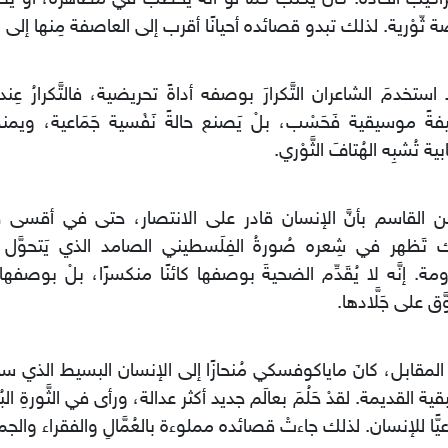
صَّة ثّوْرية. لذلك تبدو قصائده أحيانًا أقرب إلى العاصفة مِنها إلى ال
استخدمَ الشاعران التَّكرارَ بوصفه أداةً تحريضية، فالتَّكرارُ عِنده
ةً موسيقية فَحَسْب، بلْ يَصنع حالةً نَفْسية جَمَاعية، ويمنح 
ية تُشبِه الهُتافَ الثَّوْري.
 القاسم بأنَّ الإنسان قادر على الانتصار، حتى في أقسى ظ
 تَظهر في شِعره صُورةُ الفِلَسطيني الصامد الذي يَتحوَّل
ومة. إنَّه لا يُقَدِّم الضحيةَ بوصفها كائنًا منكسرًا، بلْ بوصفها
َق على جَلَّادها.
لمقابل، كانَ ماياكوفسكي مُنحازًا إلى الإنسان البسيط الذي سح
ية القديمة. لقدْ حَلُمَ بعالَم جديد أكثر عدالة، ورأى في الثَّورةِ الب
عيًّا للإنسان. لذلك جاءتْ قصائده مملوءة بالعُمَّالِ والفقراء والجما