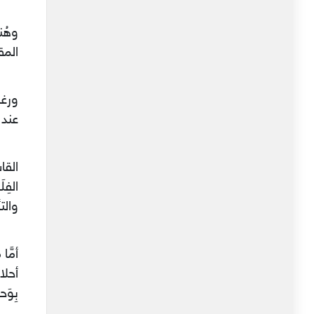
وهُن
المقه
ورغم
عند ا
القا
الفِ
والت
أمَّ
أحلا
بِوَ