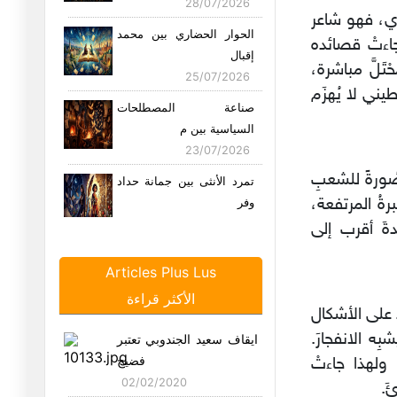
28/07/2026
عري، فهو شاعر
الحوار الحضاري بين محمد
اءتْ قصائده
إقبال
تَلَّ مباشرة،
25/07/2026
طيني لا يُهزَم
صناعة المصطلحات
السياسية بين م
23/07/2026
صُورةً للشعبِ
تمرد الأنثى بين جمانة حداد
برةُ المرتفعة،
وفر
18/07/2026
يدةَ أقرب إلى
مأساة المنفى بين شيركو
Articles Plus Lus
بيكس وب
الأكثر قراءة
16/07/2026
َدَ على الأشكال
الوعي بالتاريخ بين حسن
بِه الانفجارَ.
ايقاف سعيد الجندوبي تعتبر
النعمة
فضيح
ولهذا جاءتْ
11/07/2026
02/02/2020
َ.