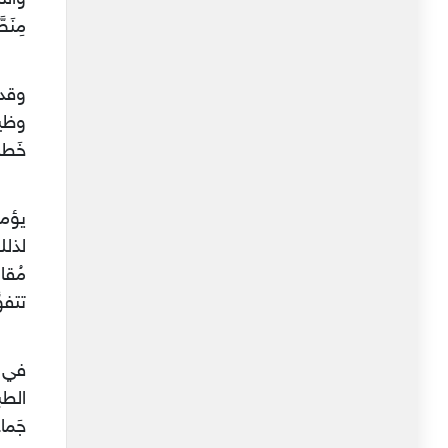
مِنَ
وقد 
وظيف
خَطاب
يؤمن
لذلك
مُقا
تتفوّ
في ا
الطبق
جَما