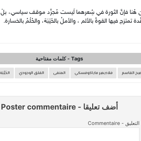
 هُنا فإنَّ الثورة في شِعرهما لَيست مُجرَّد موقف سياسي، بلْ 
َدة تمتزج فيها القوةُ بالألم ، والأملُ بالخَيْبَة، والحُلْمُ بالخسارة.
Tags
-
كلمات مفتاحية
ح القاسم
فلاديمير ماياكوفسكي
المنفى
القلق الوجودي
الخَيْبَة
أضف تعليقا
-
Poster commentaire
Commentaire - التعليق