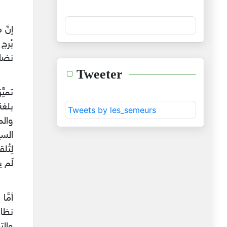
إنَّ
بُرج
نضالي
Tweeter
تميّ
بلغة
Tweets by les_semeurs
والم
السي
لِتُ
لَم ي
أمَّ
نظام
والت