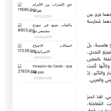
قلق القصيدة بين قاسم حداد
حق الإضراب بين الالتزام
ولوي
بقواعد
07/07/2026
لاهما خرج مِن
12/12/2020
ندهما مُمارسة
شعرية الذاكرة بين ميسون
ماكينات تصنع في نموذج
القاسم
مجتمعي س
04/07/2026
23/04/2019
الترحال الأبدي بين سيف
ٍ هامسة، بلْ
احتمالات الاجتياح
الرحبي
الاسرائيلي ا
صِيَغ التحدي،
01/07/2026
16/10/2023
تعلة بالمعنى
الواقعية الريفية بين زيد
نَّها كُتبت
Invasion de Ceuta : que
مطيع
se pas
 والتأثير، إذْ
27/06/2026
01/08/2026
سطيني والعربي.
تشكل الهوية الأنثوية بين
سعدية
24/06/2026
ي. لقدْ كسرَ
ت المُفاجئة،
النقد الثقافي بين عبد الله
َصرخ مِن فَوق
الغ