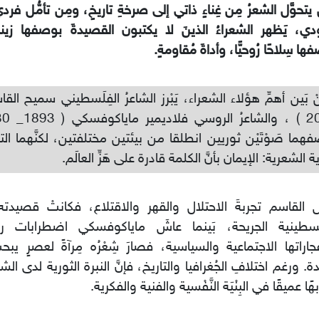
 يتحوَّل الشعرُ مِن غِناءٍ ذاتي إلى صرخةِ تاريخٍ، ومِن تأمُّل 
ي، يَظهر الشعراءُ الذينَ لا يكتبون القصيدةَ بوصفها زينة
ا سِلاحًا رُوحيًّا، وأداةَ مُقاومةٍ.
هما صَوْتَيْن ثوريين انطلقا من بيئتين مختلفتين، لكنَّهما الت
ة الشعرية: الإيمان بأنَّ الكلمة قادرة على هَزِّ العالَم.
 القاسم تجربةَ الاحتلال والقهر والاقتلاع، فكانتْ قصيدته
لَسطينية الجريحة، بَينما عاشَ ماياكوفسكي اضطرابات روسيا
جاراتها الاجتماعية والسياسية، فصارَ شِعْرُه مِرآةً لعصرٍ ي
ة. ورغم اختلافِ الجُغرافيا والتاريخ، فإنَّ النبرة الثورية لدى ال
ًا عميقًا في البِنْيَة النَّفْسية والفنية والفكرية.