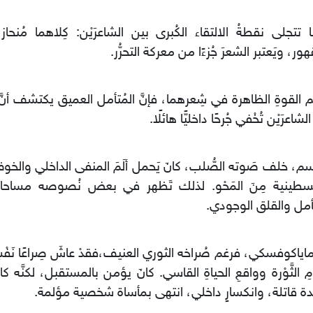
ا تتجلى نقطةُ الالتقاء الكُبرى بين الشاعرَيْن: كِلاهما مُنحا
ور، ويَعتبر الشعرَ جُزءًا من معركة التحرُّر.
 القوةِ الظاهرة في شِعرهما، فإنَّ المُتأمل العميق يكتشف أنَّ النب
لشاعرَيْن تُخْفي جُرحًا داخليًّا هائلًا.
سم، خلف صَوته الصُّلب، كانَ يَحمل ألَمَ المنفى الداخلي والخو
لَسطينية مِنَ المَحْو. لذلك تَظهر في بعض نُصوصه مساحات
أمل والقلق الوجودي.
ا ماياكوفسكي، فرغم صُراخه الثوري العنيف،فقدْ عاشَ صِراعًا نَفْسِي
مِ الثَّوْرة وواقعِ الحياةِ القاسي. كانَ يؤمن بالمستقبل، لكنَّه ك
حدة قاتلة، وانكسارٍ داخلي، انتهى بمأساة شخصية مؤلمة.