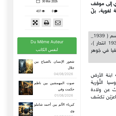
30 Mai 2026
فردي إلى موقف
 لغوية، بلْ
437
0
وَمِنْ بَين أهمِّ هؤلاء الشعراء، يَبْرز الشاعرُ الفِلَسطيني سميح القاسم ( 1939_
Du Même Auteur
2014 ) ، والشاعرُ الروسي فلاديمير ماياكوفسكي ( 1893_ 1930 انتحار )،
لنفس الكاتب
قيا في جَوهر
شعور الإنسان بالضياع بين
جلال
04/08/2026
 ابنة الأرض
 الثَّوْرية
صوت المهمشين بين ناظم
بحث عن ولادة
حكمت وفي
01/08/2026
شاعرَيْن تكشف
كبرياء الألم بين أحمد شاملو
وي