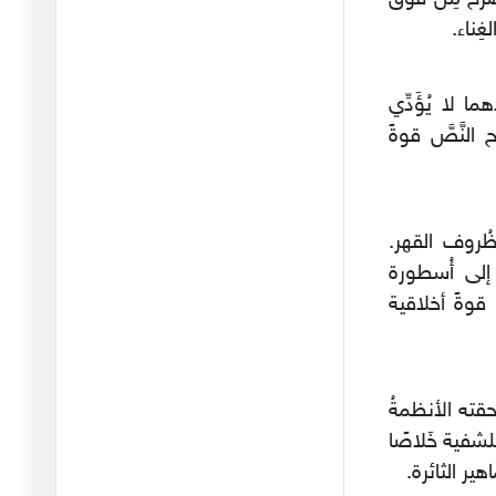
20/06/2026
غِناء.
المأساة الجماعية بين ماجدة
داغ
ما لا يُؤَدِّي
16/06/2026
النَّصَّ قوةً
صوت الشعب بين محمد
مهدي الجواه
13/06/2026
ُروف القهر.
عزلة المثقف بين عيسى
 إلى أُسطورة
الناعوري
10/06/2026
 قوةً أخلاقية
الألم الساخر بين محمد
الماغوط
06/06/2026
قته الأنظمةُ
النزعة المتعالية بين ميخائيل
ُلشفية خَلاصًا
ن
هير الثائرة.
02/06/2026