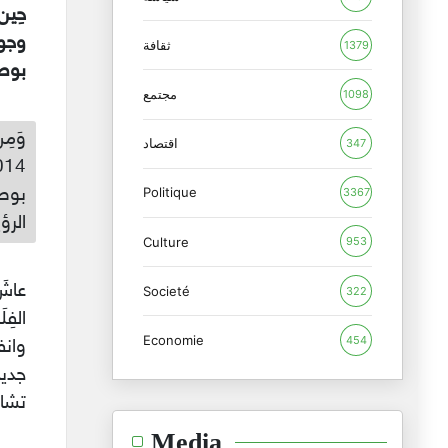
حِين
وجود
ثقافة
1379
بوصفه
مجتمع
1098
اقتصاد
347
بوصف
Politique
3367
الرؤي
Culture
953
عاشَ
Societé
322
الفِ
Economie
454
وانف
جديد
تشابه
Media