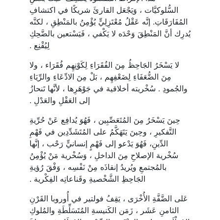
السُّلوكيَّات ، وَيَجْعَل القارئَ شريكًا في اكتشافِ
المُفَارَقَاتِ. إنَّه عَقْلُ مُعْتَزِلِيٍّ يُؤْمِنُ بالمَنْطِقِ ، لكنَّه
يُدرِك أنَّ المَنْطِقَ وَحْدَه لا يَكْفي ، فَيَسْتعين بالضَّحِكِ
لِيُقْنِع .
لا يَسْخَرُ الجَاحِظُ مِنَ الفُقَرَاءِ لِكَوْنِهِم فُقَرَاء ، ولا
مِنَ الضُّعَفَاءِ لِضَعْفِهِم ، بَلْ مِنَ الادِّعَاءِ والرِّيَاءِ
والجُمودِ . سُخْريته أخلاقية في جَوْهَرِها ، لأنَّها تَنحازُ
إلى العَقْلِ والعَدْلِ .
حِينَ يَسْخَرُ مِنَ المُتَعَصِّبِين ، فَهُوَ يُدافِع عَنْ حُرِّيةِ
التَّفكيرِ ، وحِينَ يَتَهَكَّمُ على المُتَشَدِّدِين في فَهْمِ
الدِّينِ، فَهُوَ يَدْعو إلى فَهْمٍ إنسانيٍّ رَحْب ، إنَّها
سُخْرية الإصلاحِ مِنَ الداخلِ ، وَسُخْرية مَنْ يُؤْمِنُ
بالمُجتمعِ ويُريدُ إنقاذَه مِنْ نَفْسِه ، وَفْقَ رُؤيةِ
الجَاحِظِ الشَّخْصيةِ وقَناعاتِه الفِكْرية .
عَلى الضَّفَّةِ الأُخْرَى ، يَقِفُ فولتير في أُوروبا القَرْنِ
الثامنِ عَشَر ، زَمَن الكَنيسةِ المُتَسَلِّطَةِ والمُلوكِ