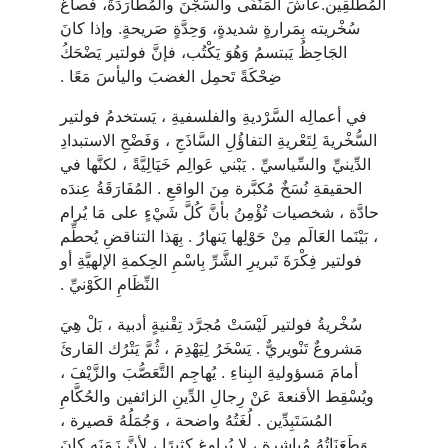
المُطْلَقِين.عاشَ المَنْفَى والسِّجْنَ والمُطَارَدَةَ، فصاغَ
سُخْريته بِمَرارةٍ شديدةٍ، وَحِدَّةٍ صَريحةٍ. وإذا كانَ
الجَاحِظُ يَبتسمُ وَهُوَ يَكْتُب، فإنَّ فولتير يَضْحَكُ
ضِحْكَةً تَحمِل الغضبَ واليأسَ مَعًا .
في أعمالِه السَّرْديةِ والفلسفيةِ ، يَستخدمُ فولتير
السُّخْريةَ لِتَعْريةِ التفاؤُلِ السَّاذَجِ ، وَفَضْحِ الاستبدادِ
الدِّينيِّ والسِّياسيِّ . يَبْني عَوالِم خَيَالِيَّةً ، لكنَّها في
الحقيقةِ نُسَخٌ مُكبَّرة مِنَ الواقعِ . المُفَارَقَةُ عِندَه
حادَّة ، شخصيات تُؤْمِنُ بأنَّ كُلَّ شَيْءٍ على مَا يُرام
، بَيْنَما العَالَم مِنْ حَوْلِها يَنهارُ . بِهَذا التناقضِ يُحطِّم
فولتير فِكْرَةَ تَبريرِ الشَّرِّ بِاسْمِ الحِكمةِ الإلهيَّةِ أو
النِّظَامِ الكَوْنيِّ .
سُخْريةُ فولتير لَيْسَتْ مُجرَّد تِقْنيةٍ أدبية ، بَلْ هِيَ
مَشروعٌ تَنْويريٌّ . يَسْخَرُ لِيَهْدِمَ ، ثُمَّ يَتْرُك القارئَ
أمامَ مَسؤوليةِ البِناءِ . يُهاجِم التَّعَصُّبَ والزَّيْفَ ،
ويُسْقِط الأقنعةَ عَنْ رِجالِ الدِّينِ الزائفين والحُكَّامِ
المُسَتَبِدِّين . لُغَتُهُ واضحة ، وَجُمَلُهُ قصيرة ،
وَطَعَنَاتُهُ مُباشِرة ، لا يُراوِغ كثيرًا ، لأنَّ زَمَنَه كانَ