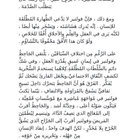
يَتطلَّب الصَّدْمَةَ .
ومعَ ذلك ، فإنَّ فولتير لا يَدَّعي الطَّهارةَ المُطْلَقَةَ
للإنسانِ . إنَّه يُدرِك هَشَاشَتَه ، وَيَسْخَر مِنْها أيضًا ،
لكنَّه يَرى في العقلِ والعِلْمِ والأخلاقِ أُفُقًا للخَلاصِ ،
وَلَوْ كانَ هذا الأُفُقُ مَحْفُوفًا بالتَّشَاؤُمِ .
على الرَّغْمِ مِن اختلافِ السِّيَاقَيْن ، يَلْتقي الجَاحِظُ
وفولتير في إيمانٍ عَميقٍ بِقُدْرَةِ العقلِ ، وفي شَكٍّ
دائمٍ بالسُّلْطَاتِ المُطْلَقَةِ.كِلاهُما يَستخدمُ السُّخْريةَ
لكشفِ النِّفَاقِ الاجتماعيِّ،ويَجْعَل القارئَ يَضْحَك ثُمَّ
يُفَكِّر . الفَرْقَ هُوَ أنَّ الجَاحِظَ يَتحرَّك دَاخِلَ نَسيجٍ
ثقافيٍّ يَسْمَحُ بالمُرَاوَغَةِ والالتفافِ ، بَيْنَما يَكتبُ
فولتير في مُوَاجَهَةٍ مُباشِرة معَ مُؤسَّساتٍ قَمْعِيَّة ،
فَيَكُون صَوْتُهُ أعلى ، وَحِدَّتُهُ أشد . والجَاحِظُ أقربُ
إلى المُعَالِجِ الذي يَصِفُ الدَّاءَ، ويَبتسِم لِيُطَمْئِنَ
المَريضَ،وفولتير أقربُ إلى الجَرَّاحِ الذي يَشُقُّ
الجُرْحَ بِلا مُخَدِّرٍ ، لكنَّ الهدفَ واحدٌ ، إنقاذ الإنسانِ
مِنْ جَهْلِه ، وتَحْريره مِنْ خَوْفِه .