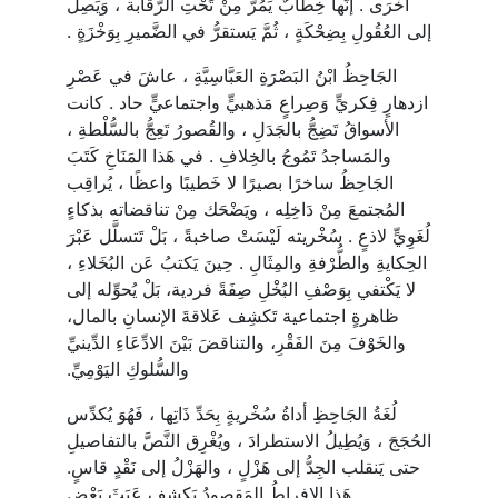
أُخْرَى . إنَّها خِطابٌ يَمُرُّ مِنْ تَحْتِ الرَّقابة ، وَيَصِلُ
إلى العُقُولِ بِضِحْكَةٍ ، ثُمَّ يَستقرُّ في الضَّميرِ بِوَخْزَةٍ .
الجَاحِظُ ابْنُ البَصْرَةِ العَبَّاسِيَّةِ ، عاشَ في عَصْرِ
ازدهارٍ فِكريٍّ وَصِراعٍ مَذهبيٍّ واجتماعيٍّ حاد . كانت
الأسواقُ تَضِجُّ بالجَدَلِ ، والقُصورُ تَعِجُّ بالسُّلْطةِ ،
والمَساجدُ تَمُوجُ بالخِلافِ . في هَذا المَنَاخِ كَتَبَ
الجَاحِظُ ساخرًا بصيرًا لا خَطيبًا واعظًا ، يُراقِب
المُجتمعَ مِنْ دَاخِلِه ، ويَضْحَك مِنْ تناقضاته بذكاءٍ
لُغَوِيٍّ لاذعٍ . سُخْريته لَيْسَتْ صاخبةً ، بَلْ تَتسلَّل عَبْرَ
الحِكايةِ والطُّرْفةِ والمِثَالِ . حِينَ يَكتبُ عَن البُخَلاءِ ،
لا يَكْتفي بِوَصْفِ البُخْلِ صِفَةً فردية، بَلْ يُحوِّله إلى
ظاهرةٍ اجتماعية تَكشِف عَلاقةَ الإنسانِ بالمال،
والخَوْفَ مِنَ الفَقْرِ، والتناقضَ بَيْنَ الادِّعَاءِ الدِّينيِّ
والسُّلوكِ اليَوْمِيِّ.
لُغَةُ الجَاحِظِ أداةُ سُخْريةٍ بِحَدِّ ذَاتِها ، فَهُوَ يُكدِّس
الحُجَجَ ، وَيُطِيلُ الاستطرادَ ، ويُغْرِق النَّصَّ بالتفاصيلِ
حتى يَنقلب الجِدُّ إلى هَزْلٍ ، والهَزْلُ إلى نَقْدٍ قاسٍ.
هَذا الإفراطُ المَقصودُ يَكشِف عَبَثَ بَعْضِ