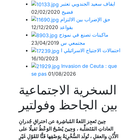
ايقاف سعيد الجندوبي تعتبر
فضيح
02/02/2020
حق الإضراب بين الالتزام
بقواعد
12/12/2020
ماكينات تصنع في نموذج
مجتمعي س
23/04/2019
احتمالات الاجتياح الاسرائيلي ا
16/10/2023
Invasion de Ceuta : que
se pas
01/08/2026
السخرية الاجتماعية
بين الجاحظ وفولتير
حِينَ تَعجِز اللغةُ المُباشِرة عن اختراقِ جُدرانِ
العاداتِ المُتَصَلِّبة ، وَحِينَ يُصْبحُ الوَعْظُ ثقيلًا على
الأُذُنِ والعقلِ ، تُولَد السُّخْرِيَةُ بِوَصْفِها فَنًّا للقَوْلِ غَيْرِ