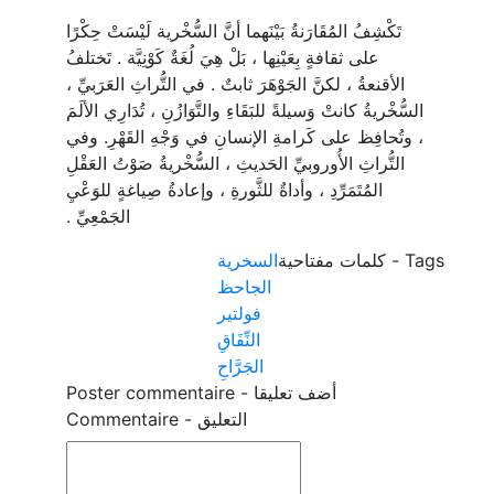
تَكْشِفُ المُقَارَنةُ بَيْنَهما أنَّ السُّخْرية لَيْسَتْ حِكْرًا
على ثقافةٍ بِعَيْنِها ، بَلْ هِيَ لُغَةٌ كَوْنِيَّة . تَختلفُ
الأقنعةُ ، لكنَّ الجَوْهَرَ ثابتٌ . في التُّراثِ العَرَبيِّ ،
السُّخْريةُ كانتْ وَسيلةً للبَقَاءِ والتَّوَازُنِ ، تُدَارِي الألَمَ
، وتُحافِظ على كَرامةِ الإنسانِ في وَجْهِ القَهْرِ. وفي
التُّراثِ الأُوروبيِّ الحَديثِ ، السُّخْريةُ صَوْتُ العَقْلِ
المُتَمَرِّدِ ، وأداةٌ للثَّورةِ ، وإعادةُ صِياغةٍ للوَعْيِ
الجَمْعِيِّ .
Tags
-
كلمات مفتاحية
السخرية
الجاحظ
فولتير
النِّفَاقِ
الجَرَّاحِ
أضف تعليقا
-
Poster commentaire
Commentaire - التعليق