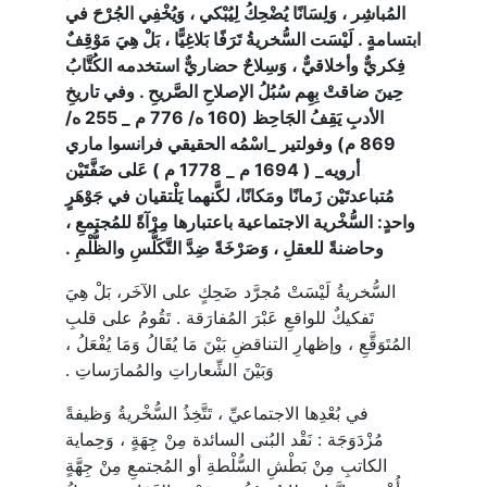
المُباشِر ، وَلِسَانًا يُضْحِكُ لِيُبْكي ، وَيُخْفِي الجُرْحَ في
ابتسامةٍ . لَيْسَت السُّخريةُ تَرَفًا بَلاغِيًّا ، بَلْ هِيَ مَوْقِفٌ
فِكريٌّ وأخلاقيٌّ ، وَسِلاحٌ حضاريٌّ استخدمه الكُتَّابُ
حِينَ ضاقتْ بِهِم سُبُلُ الإصلاحِ الصَّريحِ . وفي تاريخِ
الأدبِ يَقِفُ الجَاحِظ (160 ه/ 776 م _ 255 ه/
869 م) وفولتير _اسْمُه الحقيقي فرانسوا ماري
أرويه_ ( 1694 م _ 1778 م ) عَلى ضَفَّتَيْن
مُتباعدتَيْن زَمانًا ومَكانًا، لكَّنهما يَلْتقيان في جَوْهَرٍ
واحدٍ: السُّخْرية الاجتماعية باعتبارها مِرْآةً للمُجتمعِ ،
وحاضنةً للعقلِ ، وَصَرْخَةً ضِدَّ التَّكَلُّسِ والظُّلْمِ .
السُّخريةُ لَيْسَتْ مُجرَّد ضَحِكٍ على الآخَر، بَلْ هِيَ
تَفكيكٌ للواقعِ عَبْرَ المُفارَقة . تَقُومُ على قلبِ
المُتَوَقَّعِ ، وإظهارِ التناقضِ بَيْنَ مَا يُقَالُ وَمَا يُفْعَلُ ،
وَبَيْنَ الشِّعاراتِ والمُمارَساتِ .
في بُعْدِها الاجتماعيِّ ، تَتَّخِذُ السُّخْريةُ وَظيفةً
مُزْدَوَجَة : نَقْد البُنى السائدة مِنْ جِهَةٍ ، وَحِماية
الكاتبِ مِنْ بَطْشِ السُّلْطةِ أو المُجتمعِ مِنْ جِهَّةٍ