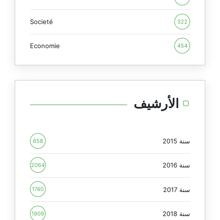
Societé
322
Economie
454
الأرشيف
سنة 2015
658
سنة 2016
2064
سنة 2017
1740
سنة 2018
1909