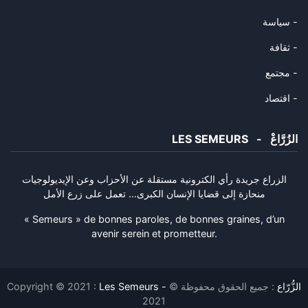
سياسة -
ثقافة -
مجتمع -
اقتصاد -
LES SEMEURS - الزُرَّاعْ
الزراع جريدة رأي الكترونية مستقلة عن الأحزاب وعن الإيديولوجيات
منحازة إلى قضايا الإنسان الكبرى... تعمل على زرع الأمل
« Semeurs » de bonnes paroles, de bonnes graines, d’un
avenir serein et prometteur.
Copyright © 2021 :
: جميع الحقوق محفوظة ©
Les Semeurs - الزُّرّاع
2021