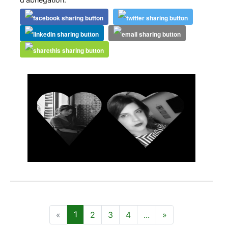
1
2
3
4
...