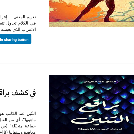
تعويم المعنى ... إفرا
في الكلام تحاول تث
الاغتراب الذي يعيشه ا
في كشف براقع 
التنّين عند الكاتب ه
ماهيتها"، أي من القت
معاهدة وستفاليا (1648 م). والتنّين الذي خلقته