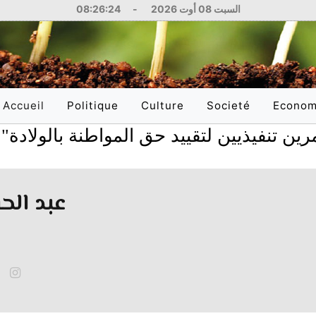
السبت 08 أوت 2026
-
08:26:25
Accueil
Politique
Culture
Societé
Econom
(current)
فيذيين لتقييد حق المواطنة بالولادة
026
National
Littérature
Education
National
International
Philosophie
Santé
Internati
عبد الح
Arts
Sciences
Réflexions
Justice
Médias