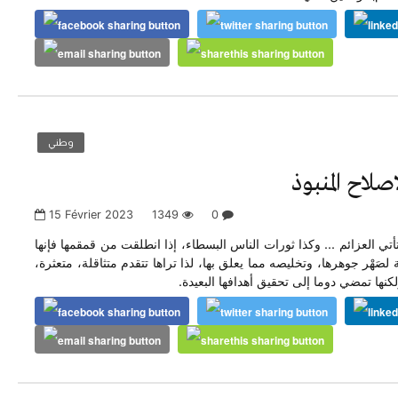
وطني
صلاح المنبوذ
15 Février 2023
1349
0
تي العزائم ... وكذا ثورات الناس البسطاء، إذا انطلقت من قمقمها فإنها
َهْر جوهرها، وتخليصه مما يعلق بها، لذا تراها تتقدم متثاقلة، متعثرة،
نها تمضي دوما إلى تحقيق أهدافها البعيدة.