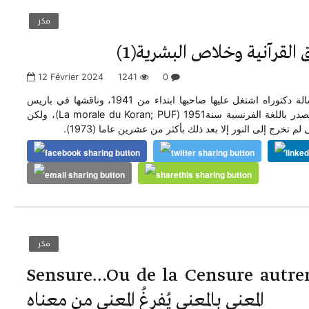
فكر
 القرآنية وخلاص البشرية(1)
12 Février 2024
1241
0
الكتاب عبارة عن رسالة دكتوراه اشتغل عليها صاحبها ابتداء من 1941، وناقشها في باريس
عام 1947، قبل أن تصدر باللغة الفرنسية سنة1951 (La morale du Koran; PUF)، ولكن
لم تخرج إلى النور إلا بعد ذلك بأكثر من عشرين عاما (1973).
فكر
Sensure…Ou de la Censure aut إغراق
المعنى بالمعنى يُفرغُ المعنى من معناه