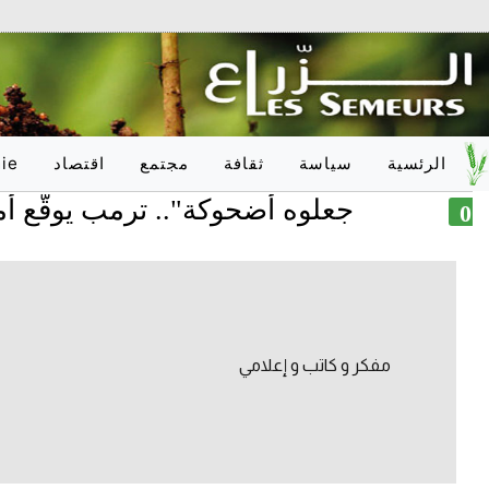
الرئسية
سياسة
ثقافة
مجتمع
اقتصاد
ie
"جعلوه أضحوكة".. ترمب يوقّع أمرين تن
وطـنـي
أدب
تربية
وطـنـي
دولـي
فلسفة
صحّة
دولـي
onal
فنون
علوم
فكر
عدالة
مفكر و كاتب و إعلامي
اعلام