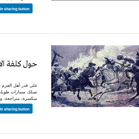
حول كلفة الا
على قدر أهل العزم تأ
تسلك مسارات طويلة لص
منكسرة، متراجعة، ولك