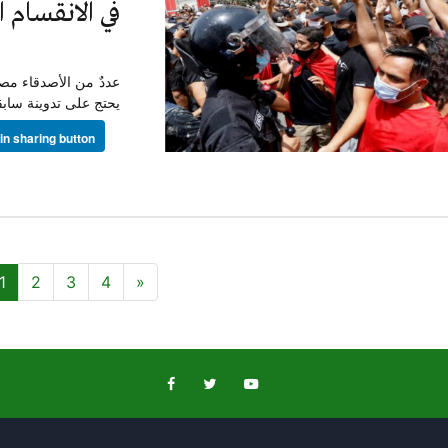
في الانقسام 
عددٌ من الأصدقاء مصد
يحتج على تدوينة ساب
1
2
3
4