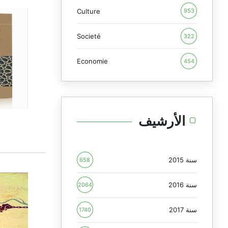
Culture
953
Societé
322
Economie
454
الأرشيف
سنة 2015
658
سنة 2016
2064
سنة 2017
1740