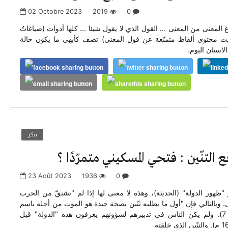
02 Octobre 2023
2019
0
غ المعنى من المعنى ... القول الذي لا يقول شيئا ... كلها أدوات (صياغاتٌ
بيت محتوى ألفاظ متمنّعة عن قول المعنى) تصف كأبهى ما يكون حالة
لانسان اليوم.
فكر
التنّين : فتحي المسكيني متمرّدًا ؟
23 Août 2023
1936
0
و "ظهور الدولة" (الحديثة)، وهذه لا معنى لها إذا لم "تشتقّ من الحرب
ل. وبالتالي فإن "أول ما يطلبه تنّين بصحة جيدة هو الموت من أجله باسم
جماعة متخيّلة" (ص 7). ولم يكن الناس في تدبيرهم لشؤونهم يعرفون هذه "الدولة" قبل