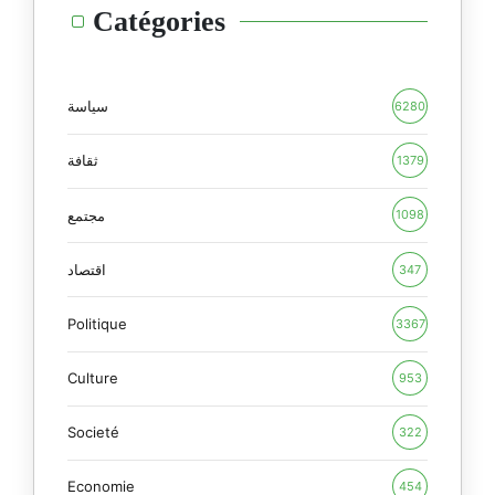
Catégories
سياسة
6280
ثقافة
1379
مجتمع
1098
اقتصاد
347
Politique
3367
Culture
953
Societé
322
Economie
454