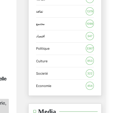
ثقافة
1379
مجتمع
1098
اقتصاد
347
Politique
3367
Culture
953
Societé
322
elle
Economie
454
ie,
Media