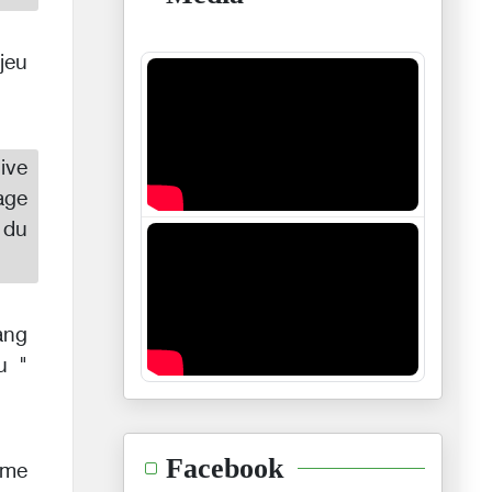
njeu
uive
age
 du
ang
u "
Facebook
 me