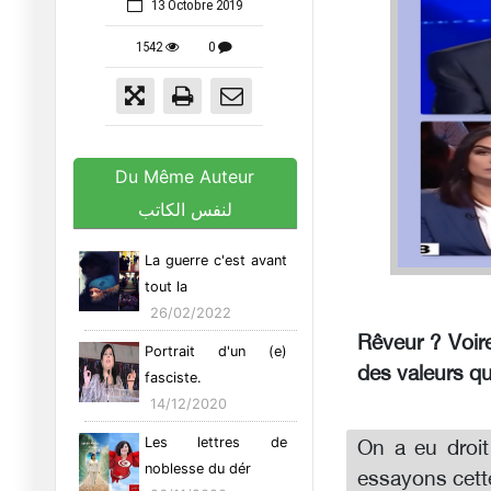
13 Octobre 2019
1542
0
Du Même Auteur
لنفس الكاتب
La guerre c'est avant
tout la
26/02/2022
Rêveur ? Voire
Portrait d'un (e)
des valeurs qu
fasciste.
14/12/2020
Les lettres de
On a eu droit
noblesse du dér
essayons cett