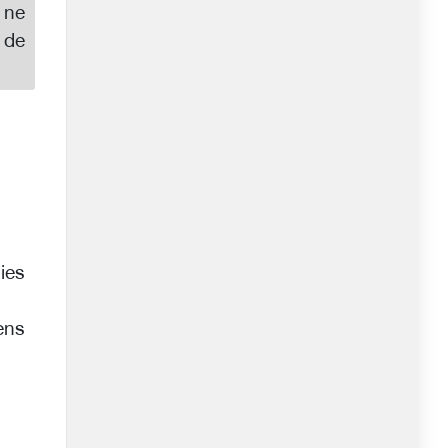
 ne
 de
gies
gens