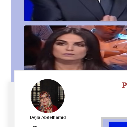
P
Dejla Abdelhamid
78