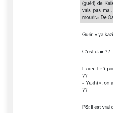
(guéri) de Kaï
vais pas mal,
mourir.» De Ga
Guéri « ya kazi 
C'est clair ??
Il aurait dû p
??
« Yakhi », on 
??
PS:
Il est vrai