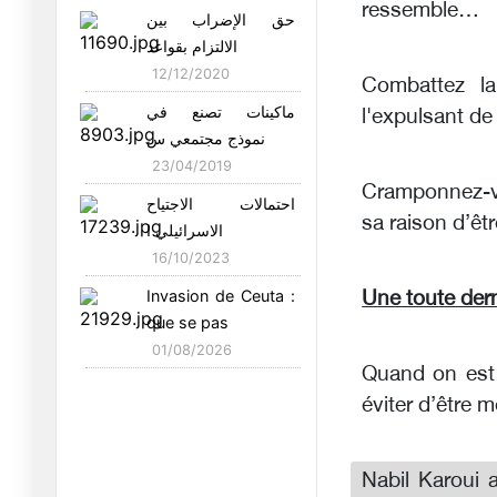
Madame Baccar…
ressemble…
حق الإضراب بين
30/11/2015
الالتزام بقواعد
12/12/2020
Combattez la
ماكينات تصنع في
l'expulsant de 
نموذج مجتمعي س
23/04/2019
Cramponnez-vo
احتمالات الاجتياح
sa raison d’êt
الاسرائيلي ا
16/10/2023
Invasion de Ceuta :
Une toute der
que se pas
01/08/2026
Quand on est 
éviter d’être m
Nabil Karoui 