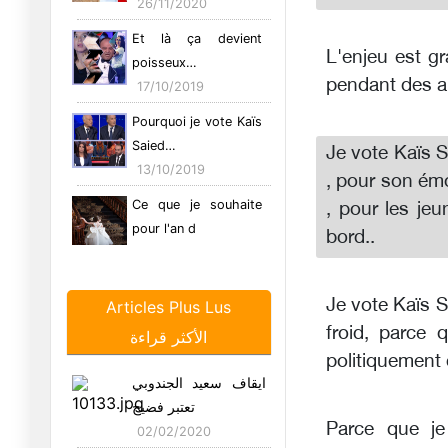
26/11/2020
Et là ça devient
L'enjeu est gr
poisseux…
pendant des 
17/10/2019
Pourquoi je vote Kaïs
Saied…
Je vote Kaïs Sa
13/10/2019
, pour son émo
Ce que je souhaite
, pour les je
pour l'an d
bord..
31/12/2015
Quand le Loufoque
Je vote Kaïs S
Articles Plus Lus
Rejoint le P
froid, parce q
الأكثر قراءة
15/12/2015
politiquement
Amel Karboul :
ايقاف سعيد الجندوبي
Falbala, le ret
تعتبر فضيح
01/12/2015
Parce que je
02/02/2020