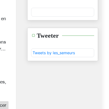
 en
Tweeter
ons
ir…
Tweets by les_semeurs
es,
cer