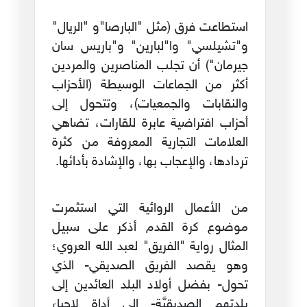
استطاعت فرق (مثل "البارصا"و "الريال"
و"تشيلسي" وا"لبارين" و"باريس سان
جيرمان") أن تجلب المناصرين والمردين
أكثر من الجماعات الوسيطة (الأحزاب
والنقابات والجمعيات)، وتتحول إلى
أحزاب افتراضية عابرة للقارات، تضاهي
العلامات التجارية المعروفة من كثرة
تردادها، والإعجاب بها، والإشادة بأدائها.
من الأعمال الروائية التي استثمرت
موضوع كرة القدم أذكر على سبيل
المثال رواية "الفريق" لعبد الله العروي؛
وهو يقصد الفريق الصديقي- الذي
تحول- بفضل أولاد البلد العائدين إلى
بلدتهم الصديقيَّة- إلى أداة لإحياء