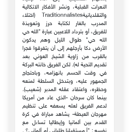
النعرات القبلية، ونشر الأفكار الاتكالية
والتقلديانيةTraditionnalistes (اختلاء
المدرب بالغار لكتابة حرز وتعويذة
للفريق، أو بترداد اللاعبين عبارة "الله حي
الله حي" طوال الليل وهم يدكون
الأرض دكا بأرجلهم إلى أن يتفرقوا فجرا
بالقرب من زاوية الشيخ العوني بعد
تقديم التحية له). لكن الفريق خانته البركة
في وقت الحسم بانهزامه، وباحتجاج
الجمهور عليه، وبتدخل السلطة لمنعه
وحظره، واعتقاد عقله المدبر (شعيب).
بينما كان سرحان -الذي عاد من أمريكا
لدعم الفريق لعله يسعفه على تنظيم
مهرجان العيطة- يشاهد مباراة في كرة
القدم بين ألمانيا وإيطاليا تساءل مع
نفسه : "أ مستقبلنا طلياني أم ألماني؟ .