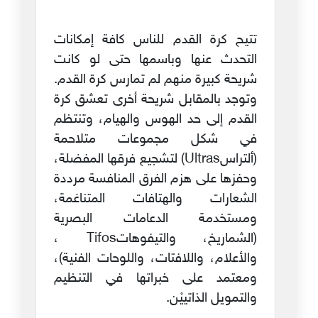
تتيح كرة القدم للناس كافة إمكانات
التحدث عنها وباسمها حتى لو كانت
شريحة كبيرة منهم لم تمارس كرة القدم.
وتوجد بالمقابل شريحة أخرى تعشق كرة
القدم إلى حد الهوس والهيام، وتنتظم
في شكل مجموعات متلاحمة
(ألتراسUltras) لتشجيع فرقها المفضلة،
وحفزها على هزم الفرق المنافسة مرددة
الشعارات والهتافات المتناغمة،
ومستخدمة الدعامات البصرية
(الشماريخ، والتيفوهاتTifos ،
والأعلام، واللافتات، واللوحات الفنية)،
ومعتمد على خبراتها في التنظيم
والتمويل الذاتييْن.