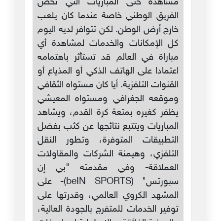
مشاهدة حتى المباريات التي تخص
الفريق الوطني خاصة عندما كان يلعب
خارج أرض الوطن. لكن تتوافر لديه اليوم
كل الإمكانات والخدمات لمشاهدة أي
مباراة في العالم قد تستأثر باهتمامه
اعتمادا على الهاتف الذكي أو المذياع أو
القنوات التلفزية. أيا كان مستواه الثقافي
وموقعه الجغرافي ومستواه المعيشي
يظفر كغيره بمتعة كرة القدم، ويشاهد
المباريات ويتتبع نتائجها عن كثب بفضل
التطبيقات المتوفرة، وتطور النقل
التلفزي، وهيمنة الشركات والمقاولات
العملاقة- وفي مقدمته "بي إن
سبورتس" (beIN SPORTS)- على
المشهد الكروي العالمي، وقدرتها على
توفير الخدمات للمتفرج بالجودة العالية،