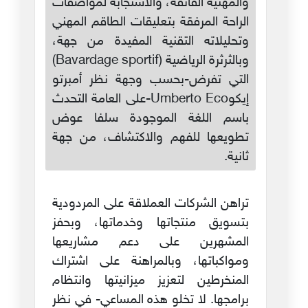
والمهنية الفائقة، والاستجابة لمواصفات
الراحة المرفقة بتعليقات الطاقم المهني
وتحليلاته التقنية المفيدة من جهة،
وبالثرثرة الرياضية (Bavardage sportif)
التي تفرض-بحسب وجهة نظر أمبرتو
إيكوUmberto Eco-على العامة التحدث
باسم اللغة الموجودة سلفا عوض
تطويعها للفهم والاكتشاف، من جهة
ثانية.
تراهن الشركات العملاقة على المردودية
بتسويق منتجاتها وخدماتها، وبحفز
المشهرين على دعم مشاريعها
ومواكباتها، وبالمراهنة على اشتراك
المنخرطين لتعزيز ميزانيتها وانتظام
برامجها. لا تخلو هذه المساعي- في نظر