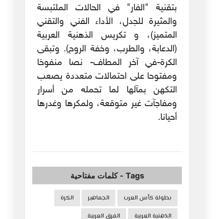
بتقنية "الفار" في الحالات الملتبسة
والمثيرة للجدل، الأداء الفني والتقني
المتميز)، و تكريس الذهنية العربية
(الدعابة، والطرب، وخفة الروح). وتبقى
الكرة-في آخر المطاف- نصا منفوخا
ومفتوحا على احتمالات متعددة يصعب
التكهن بمآلها لما تحمله من أسرار
ومفاجآت غير متوقعة، ولمكرها وغدرها
أحيانا.
Tags
-
كلمات مفتاحية
بطولة كأس العرب
الجماهير
الكرة
الذهنية العربية
الفرق العربية