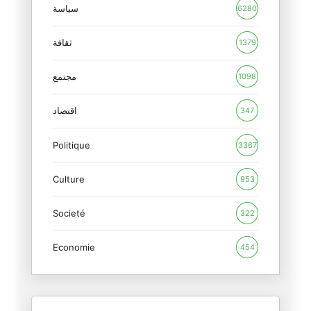
سياسة
6280
ثقافة
1379
مجتمع
1098
اقتصاد
347
Politique
3367
Culture
953
Societé
322
Economie
454