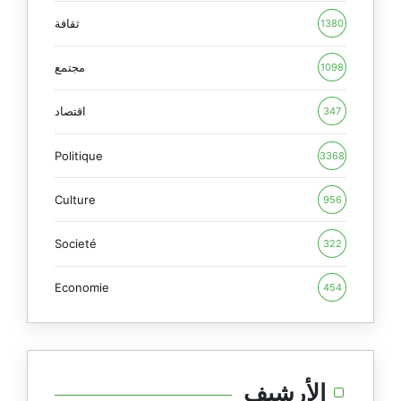
ثقافة
1380
مجتمع
1098
اقتصاد
347
Politique
3368
Culture
956
Societé
322
Economie
454
الأرشيف