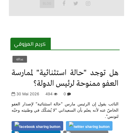
BLOG
كريم المرزوقي
عدالة
هل توجد "حالة استثنائية" لممارسة
العفو ممنوحة لرئيس الدولة؟
30 Mai 2026
494
0
النائب يقول إن الرئيس مارس "حالة استثنائية" لإصدار العفو
الخاصّ عنه لأنه يعلم بأن السعيداني "لا يُشكّك في وطنيته وحبّه
لتونس".