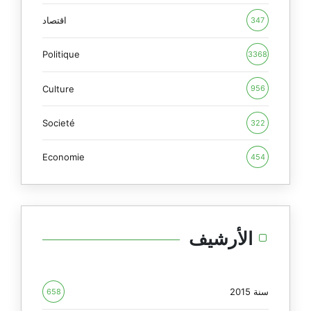
اقتصاد
347
Politique
3368
Culture
956
Societé
322
Economie
454
الأرشيف
سنة 2015
658