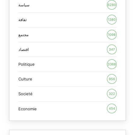
سياسة
6280
ثقافة
1380
مجتمع
1098
اقتصاد
347
Politique
3368
Culture
956
Societé
322
Economie
454